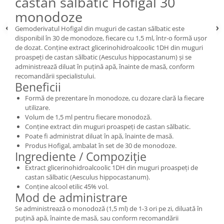
castan sălbatic Hofigal 30
monodoze
Gemoderivatul Hofigal din muguri de castan sălbatic este
disponibil în 30 de monodoze, fiecare cu 1,5 ml, într-o formă ușor
de dozat. Conține extract glicerinohidroalcoolic 1DH din muguri
proaspeți de castan sălbatic (Aesculus hippocastanum) și se
administrează diluat în puțină apă, înainte de masă, conform
recomandării specialistului.
Beneficii
Formă de prezentare în monodoze, cu dozare clară la fiecare
utilizare.
Volum de 1,5 ml pentru fiecare monodoză.
Conține extract din muguri proaspeți de castan sălbatic.
Poate fi administrat diluat în apă, înainte de masă.
Produs Hofigal, ambalat în set de 30 de monodoze.
Ingrediente / Compoziție
Extract glicerinohidroalcoolic 1DH din muguri proaspeți de
castan sălbatic (Aesculus hippocastanum).
Conține alcool etilic 45% vol.
Mod de administrare
Se administrează o monodoză (1,5 ml) de 1-3 ori pe zi, diluată în
puțină apă, înainte de masă, sau conform recomandării