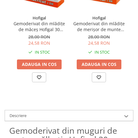
Hofigal
Hofigal
Gemoderivat din mlădițe
Gemoderivat din mlădițe
Ge
de măceș Hofigal 30
de merișor de munte
d
monodoze
Hofigal 30 monodoze
28,00 RON
28,00 RON
24,58 RON
24,58 RON
IN STOC
IN STOC
ADAUGA IN COS
ADAUGA IN COS
Descriere
Gemoderivat din muguri de