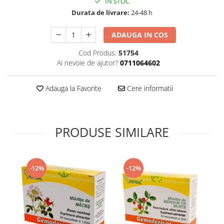
IN STOC
Supliment Vitamina D3
Durata de livrare:
24-48 h
Supliment Vitamina E
ADAUGA IN COS
Supliment Zinc
Cod Produs:
51754
Tincturi si Gemoderivate
Ai nevoie de ajutor?
0711064602
Tuse gat si respiratie
Vitamine si minerale
Adauga la Favorite
Cere informatii
PRODUSE SIMILARE
-12%
-12%