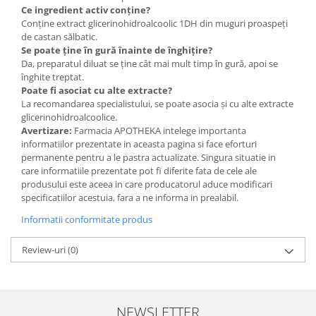
Ce ingredient activ conține?
Conține extract glicerinohidroalcoolic 1DH din muguri proaspeți
de castan sălbatic.
Se poate ține în gură înainte de înghițire?
Da, preparatul diluat se ține cât mai mult timp în gură, apoi se
înghite treptat.
Poate fi asociat cu alte extracte?
La recomandarea specialistului, se poate asocia și cu alte extracte
glicerinohidroalcoolice.
Avertizare:
Farmacia APOTHEKA intelege importanta
informatiilor prezentate in aceasta pagina si face eforturi
permanente pentru a le pastra actualizate. Singura situatie in
care informatiile prezentate pot fi diferite fata de cele ale
produsului este aceea in care producatorul aduce modificari
specificatiilor acestuia, fara a ne informa in prealabil.
Informatii conformitate produs
Review-uri
(0)
NEWSLETTER