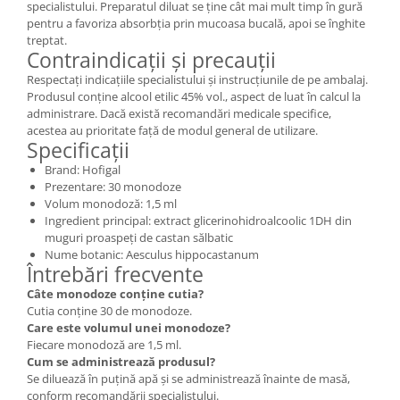
specialistului. Preparatul diluat se ține cât mai mult timp în gură
pentru a favoriza absorbția prin mucoasa bucală, apoi se înghite
treptat.
Contraindicații și precauții
Respectați indicațiile specialistului și instrucțiunile de pe ambalaj.
Produsul conține alcool etilic 45% vol., aspect de luat în calcul la
administrare. Dacă există recomandări medicale specifice,
acestea au prioritate față de modul general de utilizare.
Specificații
Brand: Hofigal
Prezentare: 30 monodoze
Volum monodoză: 1,5 ml
Ingredient principal: extract glicerinohidroalcoolic 1DH din
muguri proaspeți de castan sălbatic
Nume botanic: Aesculus hippocastanum
Întrebări frecvente
Câte monodoze conține cutia?
Cutia conține 30 de monodoze.
Care este volumul unei monodoze?
Fiecare monodoză are 1,5 ml.
Cum se administrează produsul?
Se diluează în puțină apă și se administrează înainte de masă,
conform recomandării specialistului.