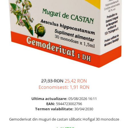
Multivitamine
Ingrijire par
Omega 3
Balsam masca si tratament
Par si unghii
Produse cu SPF Pentru Fata
Probiotice si prebiotice
Repelenti insecte
Prostata
Sanatate urinara
Sistemul respirator
Slabire si control greutate
Somn stres si anxietate
Supliment Calciu
27,33 RON
25,42 RON
Economisesti:
1,91
RON
Supliment Complexe
Supliment Fier
Ultima actualizare:
05/08/2026 16:11
EAN:
5944723002796
Supliment Magneziu
Termen valabilitate:
30/04/2030
Supliment Vitamina B
Gemoderivat din muguri de castan sălbatic Hofigal 30 monodoze
Supliment Vitamina C