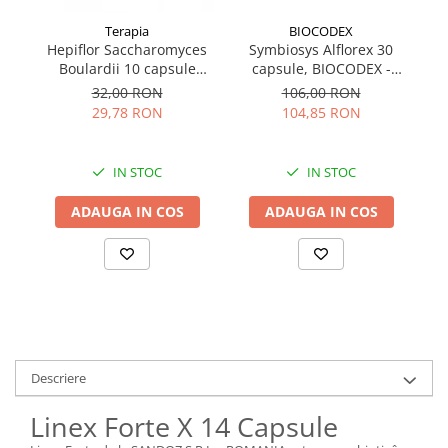
Terapia
BIOCODEX
Hepiflor Saccharomyces
Symbiosys Alflorex 30
H
Boulardii 10 capsule
capsule, BIOCODEX -
Terapia
FRANTA
32,00 RON
106,00 RON
29,78 RON
104,85 RON
IN STOC
IN STOC
ADAUGA IN COS
ADAUGA IN COS
Descriere
Linex Forte X 14 Capsule