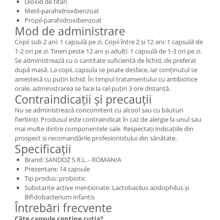
Dioxid de titan
Metil-parahidroxibenzoat
Propil-parahidroxibenzoat
Mod de administrare
Copii sub 2 ani: 1 capsulă pe zi. Copii între 2 și 12 ani: 1 capsulă de
1-2 ori pe zi. Tineri peste 12 ani și adulți: 1 capsulă de 1-3 ori pe zi.
Se administrează cu o cantitate suficientă de lichid, de preferat
după masă. La copii, capsula se poate desface, iar conținutul se
amestecă cu puțin lichid. În timpul tratamentului cu antibiotice
orale, administrarea se face la cel puțin 3 ore distanță.
Contraindicații și precauții
Nu se administrează concomitent cu alcool sau cu băuturi
fierbinți. Produsul este contraindicat în caz de alergie la unul sau
mai multe dintre componentele sale. Respectați indicațiile din
prospect și recomandările profesionistului din sănătate.
Specificații
Brand: SANDOZ S.R.L. - ROMANIA
Prezentare: 14 capsule
Tip produs: probiotic
Substanțe active menționate: Lactobacilus acidophilus și
Bifidobacterium infantis
Întrebări frecvente
Câte capsule conține cutia?