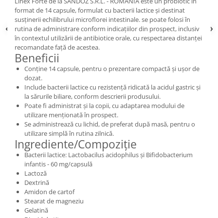
Linex Forte de la SANDOZ S.R.L. - ROMANIA este un probiotic în
format de 14 capsule, formulat cu bacterii lactice și destinat
susținerii echilibrului microflorei intestinale. se poate folosi în
rutina de administrare conform indicațiilor din prospect, inclusiv
în contextul utilizării de antibiotice orale, cu respectarea distanței
recomandate față de acestea.
Beneficii
Conține 14 capsule, pentru o prezentare compactă și ușor de
dozat.
Include bacterii lactice cu rezistență ridicată la acidul gastric și
la sărurile biliare, conform descrierii produsului.
Poate fi administrat și la copii, cu adaptarea modului de
utilizare menționată în prospect.
Se administrează cu lichid, de preferat după masă, pentru o
utilizare simplă în rutina zilnică.
Ingrediente/Compoziție
Bacterii lactice: Lactobacilus acidophilus și Bifidobacterium
infantis - 60 mg/capsulă
Lactoză
Dextrină
Amidon de cartof
Stearat de magneziu
Gelatină