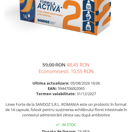
Multivitamine
Ingrijire par
Omega 3
Balsam masca si tratament
Par si unghii
Produse cu SPF Pentru Fata
Probiotice si prebiotice
Repelenti insecte
Prostata
Sanatate urinara
Sistemul respirator
Slabire si control greutate
59,00 RON
48,45 RON
Economisesti:
10,55
RON
Somn stres si anxietate
Supliment Calciu
Ultima actualizare:
05/08/2026 16:06
EAN:
5944706002065
Supliment Complexe
Termen valabilitate:
31/12/2027
Supliment Fier
Linex Forte de la SANDOZ S.R.L. ROMANIA este un probiotic în format
de 14 capsule, folosit pentru susținerea echilibrului florei intestinale în
Supliment Magneziu
contextul administrării zilnice sau după antibiotice
Supliment Vitamina B
IN STOC
Supliment Vitamina C
Durata de livrare:
24-48 h