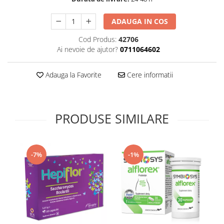
Supliment Vitamina D3
ADAUGA IN COS
Supliment Vitamina E
Cod Produs:
42706
Supliment Zinc
Ai nevoie de ajutor?
0711064602
Tincturi si Gemoderivate
Tuse gat si respiratie
Adauga la Favorite
Cere informatii
Vitamine si minerale
PRODUSE SIMILARE
-7%
-1%