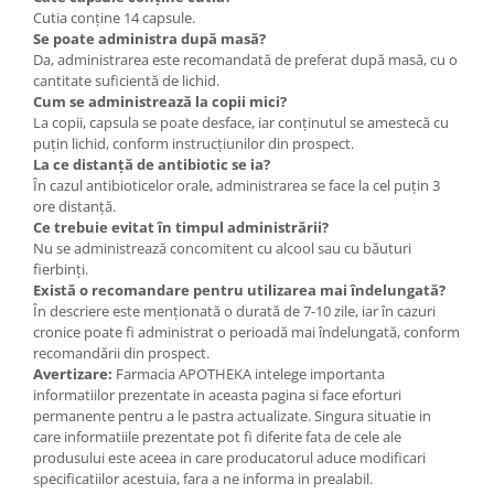
Cutia conține 14 capsule.
Se poate administra după masă?
Da, administrarea este recomandată de preferat după masă, cu o
cantitate suficientă de lichid.
Cum se administrează la copii mici?
La copii, capsula se poate desface, iar conținutul se amestecă cu
puțin lichid, conform instrucțiunilor din prospect.
La ce distanță de antibiotic se ia?
În cazul antibioticelor orale, administrarea se face la cel puțin 3
ore distanță.
Ce trebuie evitat în timpul administrării?
Nu se administrează concomitent cu alcool sau cu băuturi
fierbinți.
Există o recomandare pentru utilizarea mai îndelungată?
În descriere este menționată o durată de 7-10 zile, iar în cazuri
cronice poate fi administrat o perioadă mai îndelungată, conform
recomandării din prospect.
Avertizare:
Farmacia APOTHEKA intelege importanta
informatiilor prezentate in aceasta pagina si face eforturi
permanente pentru a le pastra actualizate. Singura situatie in
care informatiile prezentate pot fi diferite fata de cele ale
produsului este aceea in care producatorul aduce modificari
specificatiilor acestuia, fara a ne informa in prealabil.