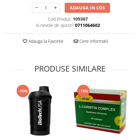
Supliment Vitamina D3
ADAUGA IN COS
Supliment Vitamina E
Cod Produs:
109307
Supliment Zinc
Ai nevoie de ajutor?
0711064602
Tincturi si Gemoderivate
Adauga la Favorite
Cere informatii
Tuse gat si respiratie
Vitamine si minerale
PRODUSE SIMILARE
-10%
-15%