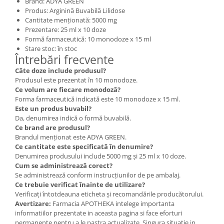
Brand: ADYA GREEN
Produs: Arginină Buvabilă Lilidose
Cantitate menționată: 5000 mg
Prezentare: 25 ml x 10 doze
Formă farmaceutică: 10 monodoze x 15 ml
Stare stoc: în stoc
Întrebări frecvente
Câte doze include produsul?
Produsul este prezentat în 10 monodoze.
Ce volum are fiecare monodoză?
Forma farmaceutică indicată este 10 monodoze x 15 ml.
Este un produs buvabil?
Da, denumirea indică o formă buvabilă.
Ce brand are produsul?
Brandul menționat este ADYA GREEN.
Ce cantitate este specificată în denumire?
Denumirea produsului include 5000 mg și 25 ml x 10 doze.
Cum se administrează corect?
Se administrează conform instrucțiunilor de pe ambalaj.
Ce trebuie verificat înainte de utilizare?
Verificați întotdeauna eticheta și recomandările producătorului.
Avertizare:
Farmacia APOTHEKA intelege importanta
informatiilor prezentate in aceasta pagina si face eforturi
permanente pentru a le pastra actualizate. Singura situatie in