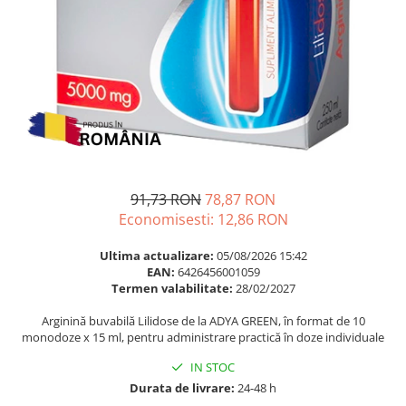
Multivitamine
Ingrijire par
Omega 3
Balsam masca si tratament
Par si unghii
Produse cu SPF Pentru Fata
Probiotice si prebiotice
Repelenti insecte
Prostata
Sanatate urinara
Sistemul respirator
Slabire si control greutate
91,73 RON
78,87 RON
Economisesti:
12,86
RON
Somn stres si anxietate
Supliment Calciu
Ultima actualizare:
05/08/2026 15:42
EAN:
6426456001059
Supliment Complexe
Termen valabilitate:
28/02/2027
Supliment Fier
Arginină buvabilă Lilidose de la ADYA GREEN, în format de 10
monodoze x 15 ml, pentru administrare practică în doze individuale
Supliment Magneziu
Supliment Vitamina B
IN STOC
Durata de livrare:
24-48 h
Supliment Vitamina C