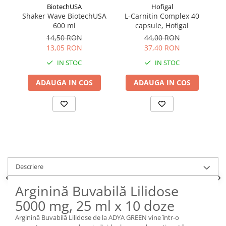
BiotechUSA
Hofigal
Shaker Wave BiotechUSA
L-Carnitin Complex 40
S
600 ml
capsule, Hofigal
14,50 RON
44,00 RON
13,05 RON
37,40 RON
IN STOC
IN STOC
ADAUGA IN COS
ADAUGA IN COS
Descriere
Arginină Buvabilă Lilidose
5000 mg, 25 ml x 10 doze
Arginină Buvabilă Lilidose de la ADYA GREEN vine într-o