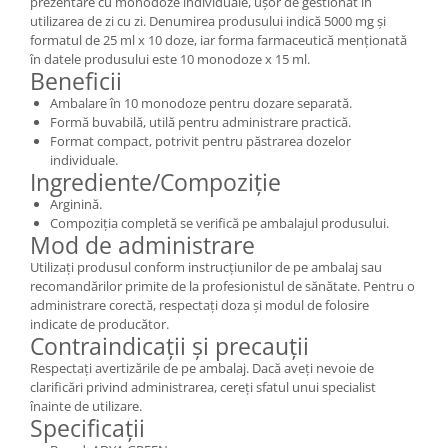
prezentare cu monodoze individuale, ușor de gestionat în
utilizarea de zi cu zi. Denumirea produsului indică 5000 mg și
formatul de 25 ml x 10 doze, iar forma farmaceutică menționată
în datele produsului este 10 monodoze x 15 ml.
Beneficii
Ambalare în 10 monodoze pentru dozare separată.
Formă buvabilă, utilă pentru administrare practică.
Format compact, potrivit pentru păstrarea dozelor
individuale.
Ingrediente/Compoziție
Arginină.
Compoziția completă se verifică pe ambalajul produsului.
Mod de administrare
Utilizați produsul conform instrucțiunilor de pe ambalaj sau
recomandărilor primite de la profesionistul de sănătate. Pentru o
administrare corectă, respectați doza și modul de folosire
indicate de producător.
Contraindicații și precauții
Respectați avertizările de pe ambalaj. Dacă aveți nevoie de
clarificări privind administrarea, cereți sfatul unui specialist
înainte de utilizare.
Specificații