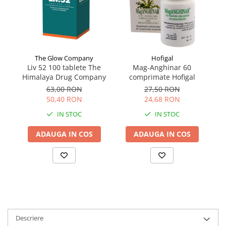
The Glow Company
Hofigal
Liv 52 100 tablete The
Mag-Anghinar 60
Li
Himalaya Drug Company
comprimate Hofigal
2
63,00 RON
27,50 RON
50,40 RON
24,68 RON
IN STOC
IN STOC
ADAUGA IN COS
ADAUGA IN COS
Descriere