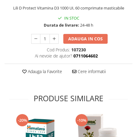
Supliment Vitamina D3
Lili D Protect Vitamina D3 1000 UI, 60 comprimate masticabile
Supliment Vitamina E
IN STOC
Supliment Zinc
Durata de livrare:
24-48 h
Tincturi si Gemoderivate
ADAUGA IN COS
Tuse gat si respiratie
Cod Produs:
107230
Vitamine si minerale
Ai nevoie de ajutor?
0711064602
Adauga la Favorite
Cere informatii
PRODUSE SIMILARE
-20%
-10%