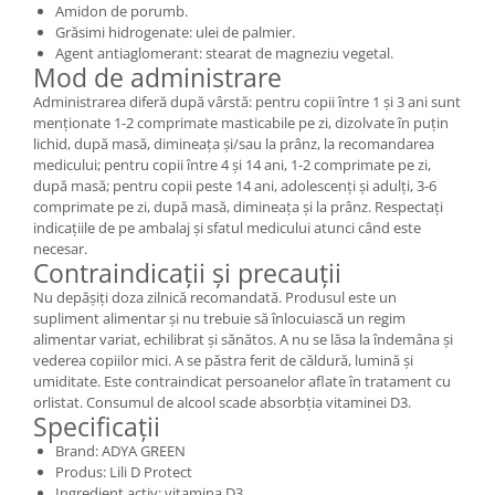
Amidon de porumb.
Grăsimi hidrogenate: ulei de palmier.
Agent antiaglomerant: stearat de magneziu vegetal.
Mod de administrare
Administrarea diferă după vârstă: pentru copii între 1 și 3 ani sunt
menționate 1-2 comprimate masticabile pe zi, dizolvate în puțin
lichid, după masă, dimineața și/sau la prânz, la recomandarea
medicului; pentru copii între 4 și 14 ani, 1-2 comprimate pe zi,
după masă; pentru copii peste 14 ani, adolescenți și adulți, 3-6
comprimate pe zi, după masă, dimineața și la prânz. Respectați
indicațiile de pe ambalaj și sfatul medicului atunci când este
necesar.
Contraindicații și precauții
Nu depășiți doza zilnică recomandată. Produsul este un
supliment alimentar și nu trebuie să înlocuiască un regim
alimentar variat, echilibrat și sănătos. A nu se lăsa la îndemâna și
vederea copiilor mici. A se păstra ferit de căldură, lumină și
umiditate. Este contraindicat persoanelor aflate în tratament cu
orlistat. Consumul de alcool scade absorbția vitaminei D3.
Specificații
Brand: ADYA GREEN
Produs: Lili D Protect
Ingredient activ: vitamina D3