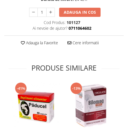
Supliment Vitamina D3
ADAUGA IN COS
Supliment Vitamina E
Cod Produs:
101127
Supliment Zinc
Ai nevoie de ajutor?
0711064602
Tincturi si Gemoderivate
Tuse gat si respiratie
Adauga la Favorite
Cere informatii
Vitamine si minerale
PRODUSE SIMILARE
-41%
-13%