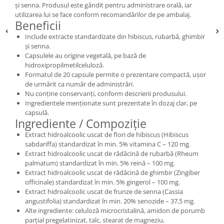
și senna. Produsul este gândit pentru administrare orală, iar
utilizarea lui se face conform recomandărilor de pe ambalaj.
Beneficii
Include extracte standardizate din hibiscus, rubarbă, ghimbir
și senna.
Capsulele au origine vegetală, pe bază de
hidroxipropilmetilceluloză.
Formatul de 20 capsule permite o prezentare compactă, ușor
de urmărit ca număr de administrări.
Nu conține conservanți, conform descrierii produsului.
Ingredientele menționate sunt prezentate în dozaj clar, pe
capsulă.
Ingrediente / Compoziție
Extract hidroalcoolic uscat de flori de hibiscus (Hibiscus
sabdariffa) standardizat în min. 5% vitamina C – 120 mg.
Extract hidroalcoolic uscat de rădăcină de rubarbă (Rheum
palmatum) standardizat în min. 5% reină – 100 mg.
Extract hidroalcoolic uscat de rădăcină de ghimbir (Zingiber
officinale) standardizat în min. 5% gingerol – 100 mg.
Extract hidroalcoolic uscat de frunze de senna (Cassia
angustifolia) standardizat în min. 20% senozide – 37,5 mg.
Alte ingrediente: celuloză microcristalină, amidon de porumb
parțial pregelatinizat, talc, stearat de magneziu,