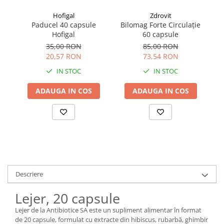
Hofigal
Zdrovit
Paducel 40 capsule
Bilomag Forte Circulație
Ca
Hofigal
60 capsule
35,00 RON
85,00 RON
20,57 RON
73,54 RON
IN STOC
IN STOC
ADAUGA IN COS
ADAUGA IN COS
Descriere
Lejer, 20 capsule
Lejer de la Antibiotice SA este un supliment alimentar în format
de 20 capsule, formulat cu extracte din hibiscus, rubarbă, ghimbir