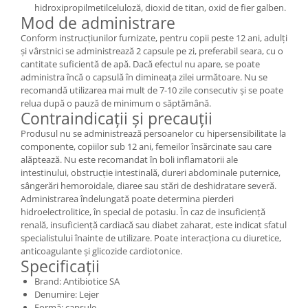
hidroxipropilmetilceluloză, dioxid de titan, oxid de fier galben.
Mod de administrare
Conform instrucțiunilor furnizate, pentru copii peste 12 ani, adulți
și vârstnici se administrează 2 capsule pe zi, preferabil seara, cu o
cantitate suficientă de apă. Dacă efectul nu apare, se poate
administra încă o capsulă în dimineața zilei următoare. Nu se
recomandă utilizarea mai mult de 7-10 zile consecutiv și se poate
relua după o pauză de minimum o săptămână.
Contraindicații și precauții
Produsul nu se administrează persoanelor cu hipersensibilitate la
componente, copiilor sub 12 ani, femeilor însărcinate sau care
alăptează. Nu este recomandat în boli inflamatorii ale
intestinului, obstrucție intestinală, dureri abdominale puternice,
sângerări hemoroidale, diaree sau stări de deshidratare severă.
Administrarea îndelungată poate determina pierderi
hidroelectrolitice, în special de potasiu. În caz de insuficiență
renală, insuficiență cardiacă sau diabet zaharat, este indicat sfatul
specialistului înainte de utilizare. Poate interacționa cu diuretice,
anticoagulante și glicozide cardiotonice.
Specificații
Brand: Antibiotice SA
Denumire: Lejer
Formă: capsule