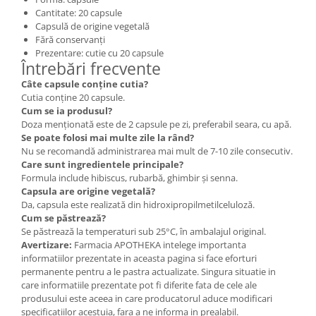
Cantitate: 20 capsule
Capsulă de origine vegetală
Fără conservanți
Prezentare: cutie cu 20 capsule
Întrebări frecvente
Câte capsule conține cutia?
Cutia conține 20 capsule.
Cum se ia produsul?
Doza menționată este de 2 capsule pe zi, preferabil seara, cu apă.
Se poate folosi mai multe zile la rând?
Nu se recomandă administrarea mai mult de 7-10 zile consecutiv.
Care sunt ingredientele principale?
Formula include hibiscus, rubarbă, ghimbir și senna.
Capsula are origine vegetală?
Da, capsula este realizată din hidroxipropilmetilceluloză.
Cum se păstrează?
Se păstrează la temperaturi sub 25°C, în ambalajul original.
Avertizare:
Farmacia APOTHEKA intelege importanta
informatiilor prezentate in aceasta pagina si face eforturi
permanente pentru a le pastra actualizate. Singura situatie in
care informatiile prezentate pot fi diferite fata de cele ale
produsului este aceea in care producatorul aduce modificari
specificatiilor acestuia, fara a ne informa in prealabil.