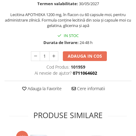
Termen valabilitate:
30/05/2027
Supliment Vitamina D3
Lecitina APOTHEKA 1200 mg, în flacon cu 60 capsule moi, pentru
Supliment Vitamina E
administrare zilnică. Formula conține lecitină din soia și capsule moi cu
Supliment Zinc
gelatina, glicerina și apă
Tincturi si Gemoderivate
IN STOC
Durata de livrare:
24-48 h
Tuse gat si respiratie
Vitamine si minerale
ADAUGA IN COS
Cod Produs:
101959
Ai nevoie de ajutor?
0711064602
Adauga la Favorite
Cere informatii
PRODUSE SIMILARE