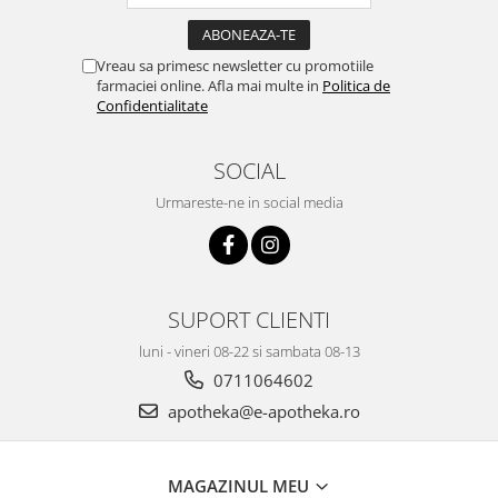
Vreau sa primesc newsletter cu promotiile
farmaciei online. Afla mai multe in
Politica de
Confidentialitate
SOCIAL
Urmareste-ne in social media
SUPORT CLIENTI
luni - vineri 08-22 si sambata 08-13
0711064602
apotheka@e-apotheka.ro
MAGAZINUL MEU