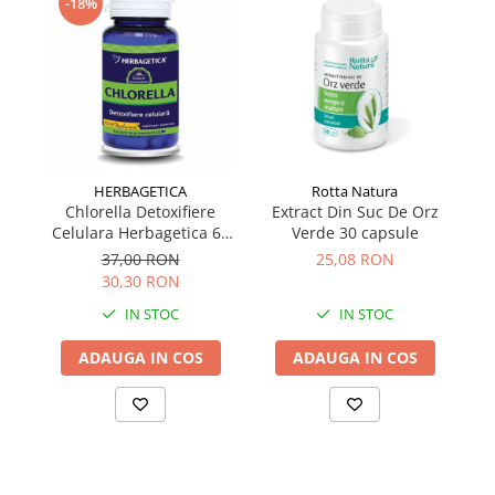
-18%
HERBAGETICA
Rotta Natura
Chlorella Detoxifiere
Extract Din Suc De Orz
Celulara Herbagetica 60
Verde 30 capsule
capsule
37,00 RON
25,08 RON
30,30 RON
IN STOC
IN STOC
ADAUGA IN COS
ADAUGA IN COS