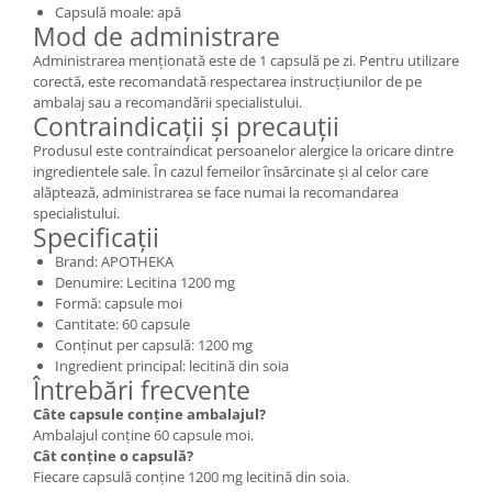
Capsulă moale: apă
Mod de administrare
Administrarea menționată este de 1 capsulă pe zi. Pentru utilizare
corectă, este recomandată respectarea instrucțiunilor de pe
ambalaj sau a recomandării specialistului.
Contraindicații și precauții
Produsul este contraindicat persoanelor alergice la oricare dintre
ingredientele sale. În cazul femeilor însărcinate și al celor care
alăptează, administrarea se face numai la recomandarea
specialistului.
Specificații
Brand: APOTHEKA
Denumire: Lecitina 1200 mg
Formă: capsule moi
Cantitate: 60 capsule
Conținut per capsulă: 1200 mg
Ingredient principal: lecitină din soia
Întrebări frecvente
Câte capsule conține ambalajul?
Ambalajul conține 60 capsule moi.
Cât conține o capsulă?
Fiecare capsulă conține 1200 mg lecitină din soia.