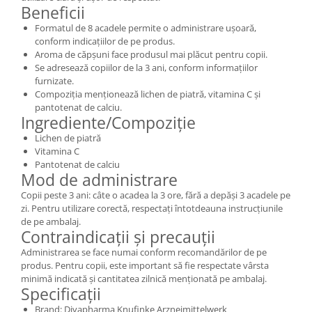
Beneficii
Formatul de 8 acadele permite o administrare ușoară,
conform indicațiilor de pe produs.
Aroma de căpșuni face produsul mai plăcut pentru copii.
Se adresează copiilor de la 3 ani, conform informațiilor
furnizate.
Compoziția menționează lichen de piatră, vitamina C și
pantotenat de calciu.
Ingrediente/Compoziție
Lichen de piatră
Vitamina C
Pantotenat de calciu
Mod de administrare
Copii peste 3 ani: câte o acadea la 3 ore, fără a depăși 3 acadele pe
zi. Pentru utilizare corectă, respectați întotdeauna instrucțiunile
de pe ambalaj.
Contraindicații și precauții
Administrarea se face numai conform recomandărilor de pe
produs. Pentru copii, este important să fie respectate vârsta
minimă indicată și cantitatea zilnică menționată pe ambalaj.
Specificații
Brand: Divapharma Knufinke Arzneimittelwerk