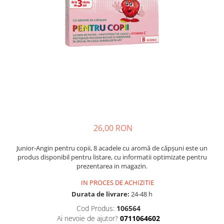
Multivitamine
Ingrijire par
Omega 3
Balsam masca si tratament
Par si unghii
Produse cu SPF Pentru Fata
Probiotice si prebiotice
Repelenti insecte
Prostata
Sanatate urinara
Sistemul respirator
Slabire si control greutate
Somn stres si anxietate
26,00 RON
Supliment Calciu
Junior-Angin pentru copii, 8 acadele cu aromă de căpșuni este un
Supliment Complexe
produs disponibil pentru listare, cu informatii optimizate pentru
prezentarea in magazin.
Supliment Fier
IN PROCES DE ACHIZITIE
Supliment Magneziu
Durata de livrare:
24-48 h
Supliment Vitamina B
Cod Produs:
106564
Supliment Vitamina C
Ai nevoie de ajutor?
0711064602