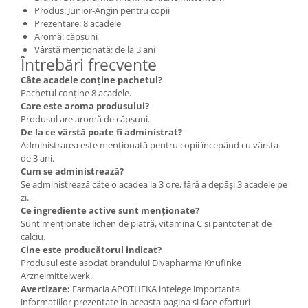
Produs: Junior-Angin pentru copii
Prezentare: 8 acadele
Aromă: căpșuni
Vârstă menționată: de la 3 ani
Întrebări frecvente
Câte acadele conține pachetul?
Pachetul conține 8 acadele.
Care este aroma produsului?
Produsul are aromă de căpșuni.
De la ce vârstă poate fi administrat?
Administrarea este menționată pentru copii începând cu vârsta
de 3 ani.
Cum se administrează?
Se administrează câte o acadea la 3 ore, fără a depăși 3 acadele pe
zi.
Ce ingrediente active sunt menționate?
Sunt menționate lichen de piatră, vitamina C și pantotenat de
calciu.
Cine este producătorul indicat?
Produsul este asociat brandului Divapharma Knufinke
Arzneimittelwerk.
Avertizare:
Farmacia APOTHEKA intelege importanta
informatiilor prezentate in aceasta pagina si face eforturi