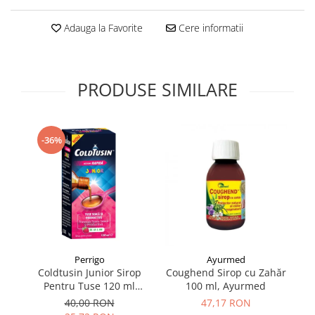
Supliment Vitamina D3
Adauga la Favorite
Cere informatii
Supliment Vitamina E
Supliment Zinc
Tincturi si Gemoderivate
PRODUSE SIMILARE
Tuse gat si respiratie
Vitamine si minerale
-36%
Perrigo
Ayurmed
Coldtusin Junior Sirop
Coughend Sirop cu Zahăr
Ju
Pentru Tuse 120 ml
100 ml, Ayurmed
2
Perrigo
40,00 RON
47,17 RON