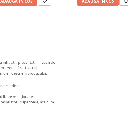
ADAUGA IN COS
ADAUGA IN COS
 inhalatii, prezentat în flacon de
ontextul răcelii sau al
conform descrierii produsului.
zare indicat.
.
utilizare menționate.
or respiratorii superioare, așa cum