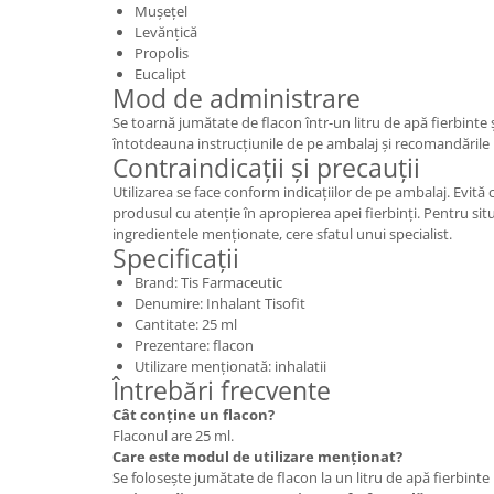
Mușețel
Levănțică
Propolis
Eucalipt
Mod de administrare
Se toarnă jumătate de flacon într-un litru de apă fierbinte ș
întotdeauna instrucțiunile de pe ambalaj și recomandările
Contraindicații și precauții
Utilizarea se face conform indicațiilor de pe ambalaj. Evită 
produsul cu atenție în apropierea apei fierbinți. Pentru situa
ingredientele menționate, cere sfatul unui specialist.
Specificații
Brand: Tis Farmaceutic
Denumire: Inhalant Tisofit
Cantitate: 25 ml
Prezentare: flacon
Utilizare menționată: inhalatii
Întrebări frecvente
Cât conține un flacon?
Flaconul are 25 ml.
Care este modul de utilizare menționat?
Se folosește jumătate de flacon la un litru de apă fierbinte 