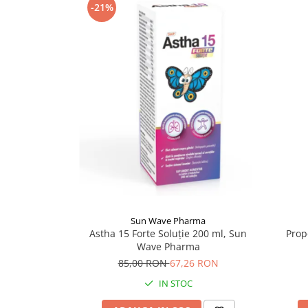
-21%
Supliment Vitamina D3
Supliment Vitamina E
Supliment Zinc
Tincturi si Gemoderivate
Tuse gat si respiratie
Vitamine si minerale
Sun Wave Pharma
Prop
Astha 15 Forte Soluție 200 ml, Sun
Wave Pharma
85,00 RON
67,26 RON
IN STOC