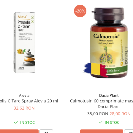
-20%
Alevia
Dacia Plant
olis C Tare Spray Alevia 20 ml
Calmotusin 60 comprimate mast
Dacia Plant
32,62 RON
35,00 RON
28,00 RON
IN STOC
IN STOC