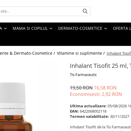
A
MAMA SI COPILUL
DERMATO-COSMETICE
OFERTA L
ente & Dermato-Cosmetice /
Vitamine si suplimente /
Inhalant Tisof
Inhalant Tisofit 25 ml,
Tis Farmaceutic
19,50 RON
16,58 RON
Economisesti:
2,92
RON
Ultima actualizare:
05/08/2026 1
EAN:
6422068002118
Termen valabilitate:
30/11/2027
Inhalant Tisofit de la Tis Farmaceuti