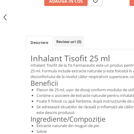
ADAUGA IN COS
Review-uri
(0)
Descriere
Inhalant Tisofit 25 ml
Inhalant Tisofit de la Tis Farmaceutic este un produs pentru
25 ml. Formula include extracte naturale și este folosită în c
disconfortului de la nivelul căilor respiratorii superioare, 
Beneficii
Flacon de 25 ml, ușor de dozaj conform modului de utili
Conține o asociere de extracte naturale pentru inhalatii
Poate fi folosit cu apă fierbinte, după instrucțiunile de 
Se adresează situațiilor de răceală și inflamații ale căil
este descris produsul.
Ingrediente/Compoziție
Extracte naturale din muguri de pin
Salvie