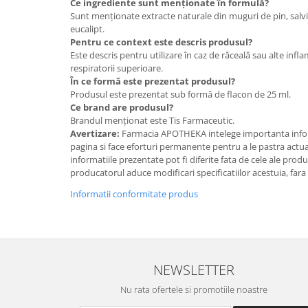
Ce ingrediente sunt menționate în formulă?
Sunt menționate extracte naturale din muguri de pin, salvie
eucalipt.
Pentru ce context este descris produsul?
Este descris pentru utilizare în caz de răceală sau alte infla
respiratorii superioare.
În ce formă este prezentat produsul?
Produsul este prezentat sub formă de flacon de 25 ml.
Ce brand are produsul?
Brandul menționat este Tis Farmaceutic.
Avertizare:
Farmacia APOTHEKA intelege importanta infor
pagina si face eforturi permanente pentru a le pastra actual
informatiile prezentate pot fi diferite fata de cele ale prod
producatorul aduce modificari specificatiilor acestuia, fara
Informatii conformitate produs
NEWSLETTER
Nu rata ofertele si promotiile noastre