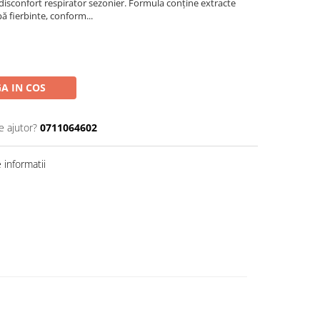
 disconfort respirator sezonier. Formula conține extracte
pă fierbinte, conform...
A IN COS
e ajutor?
0711064602
informatii