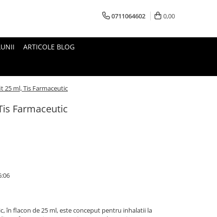
0711064602
0,00
UNII
ARTICOLE BLOG
it 25 ml, Tis Farmaceutic
 Tis Farmaceutic
6:06
c, în flacon de 25 ml, este conceput pentru inhalatii la