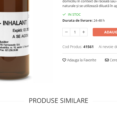
domiciliu în context de răceală sau
naturale și se utilizează diluată în a
IN STOC
Durata de livrare:
24-48 h
ADAUG
Cod Produs:
41561
Ai nevoie d
Adauga la Favorite
Cere 
PRODUSE SIMILARE