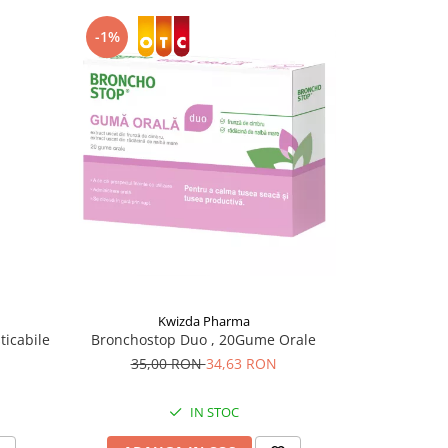
-1%
-51%
Kwizda Pharma
Ad
icabile
Bronchostop Duo , 20Gume Orale
Spray de gâ
Mento
35,00 RON
34,63 RON
28,
IN STOC