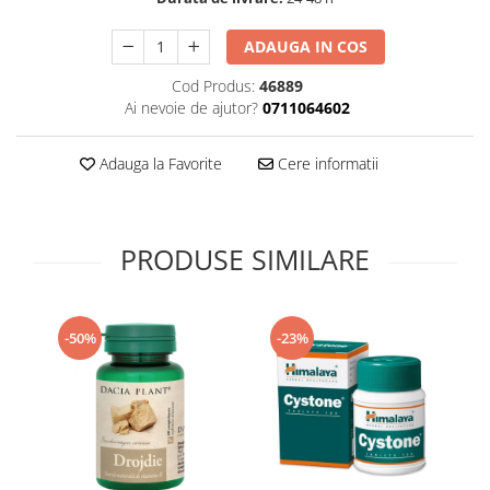
Supliment Vitamina D3
ADAUGA IN COS
Supliment Vitamina E
Cod Produs:
46889
Supliment Zinc
Ai nevoie de ajutor?
0711064602
Tincturi si Gemoderivate
Tuse gat si respiratie
Adauga la Favorite
Cere informatii
Vitamine si minerale
PRODUSE SIMILARE
-50%
-23%