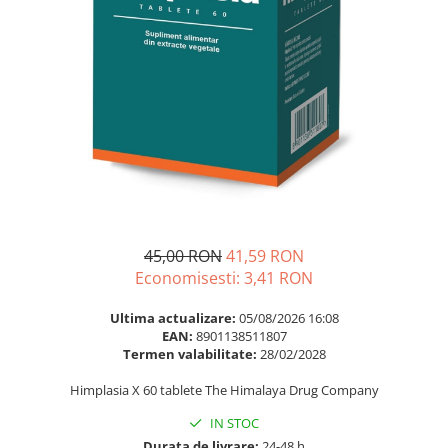
Multivitamine
Ingrijire par
Omega 3
Balsam masca si tratament
Par si unghii
Produse cu SPF Pentru Fata
Probiotice si prebiotice
Repelenti insecte
Prostata
Sanatate urinara
Sistemul respirator
Slabire si control greutate
Somn stres si anxietate
45,00 RON
41,59 RON
Economisesti:
3,41
RON
Supliment Calciu
Supliment Complexe
Ultima actualizare:
05/08/2026 16:08
EAN:
8901138511807
Supliment Fier
Termen valabilitate:
28/02/2028
Supliment Magneziu
Himplasia X 60 tablete The Himalaya Drug Company
Supliment Vitamina B
IN STOC
Supliment Vitamina C
Durata de livrare:
24-48 h