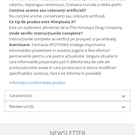
catechu, Asparagus racemosus, Crataeva nurvala și Akika pishti.
Conține arome sau coloranți artificiali?
Nu conține arome, conservanți sau coloranți artificiali.
Ce tip de produs este Himplasia X?
Este un supliment alimentar de la The Himalaya Drug Company.
Unde verific instrucțiunile complete?
Instrucțiunile complete se verifică pe prospect și pe ambalaj.
Avertizare:
Farmacia APOTHEKA intelege importanta
informatiilor prezentate in aceasta pagina si face eforturi
permanente pentru a le pastra actualizate. Singura situatie in
care informatiile prezentate pot fi diferite fata de cele ale
produsului este aceea in care producatorul aduce modificari
specificatiilor acestuia, fara a ne informa in prealabil.
Informatii conformitate produs
Caracteristici
Review-uri
(0)
NEWSLETTER