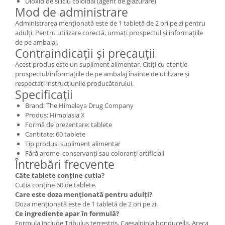
Dioxid de siliciu coloidal (agent de glazurare)
Mod de administrare
Administrarea menționată este de 1 tabletă de 2 ori pe zi pentru
adulți. Pentru utilizare corectă, urmați prospectul și informațiile
de pe ambalaj.
Contraindicații și precauții
Acest produs este un supliment alimentar. Citiți cu atenție
prospectul/informațiile de pe ambalaj înainte de utilizare și
respectați instrucțiunile producătorului.
Specificații
Brand: The Himalaya Drug Company
Produs: Himplasia X
Formă de prezentare: tablete
Cantitate: 60 tablete
Tip produs: supliment alimentar
Fără arome, conservanți sau coloranți artificiali
Întrebări frecvente
Câte tablete conține cutia?
Cutia conține 60 de tablete.
Care este doza menționată pentru adulți?
Doza menționată este de 1 tabletă de 2 ori pe zi.
Ce ingrediente apar în formulă?
Formula include Tribulus terrestris, Caesalpinia bonducella, Areca