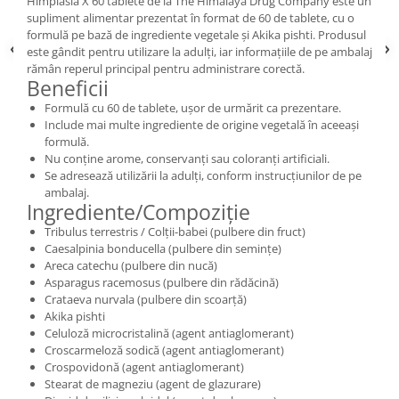
Himplasia X 60 tablete de la The Himalaya Drug Company este un
supliment alimentar prezentat în format de 60 de tablete, cu o
formulă pe bază de ingrediente vegetale și Akika pishti. Produsul
este gândit pentru utilizare la adulți, iar informațiile de pe ambalaj
rămân reperul principal pentru administrare corectă.
Beneficii
Formulă cu 60 de tablete, ușor de urmărit ca prezentare.
Include mai multe ingrediente de origine vegetală în aceeași
formulă.
Nu conține arome, conservanți sau coloranți artificiali.
Se adresează utilizării la adulți, conform instrucțiunilor de pe
ambalaj.
Ingrediente/Compoziție
Tribulus terrestris / Colții-babei (pulbere din fruct)
Caesalpinia bonducella (pulbere din semințe)
Areca catechu (pulbere din nucă)
Asparagus racemosus (pulbere din rădăcină)
Crataeva nurvala (pulbere din scoarță)
Akika pishti
Celuloză microcristalină (agent antiaglomerant)
Croscarmeloză sodică (agent antiaglomerant)
Crospovidonă (agent antiaglomerant)
Stearat de magneziu (agent de glazurare)