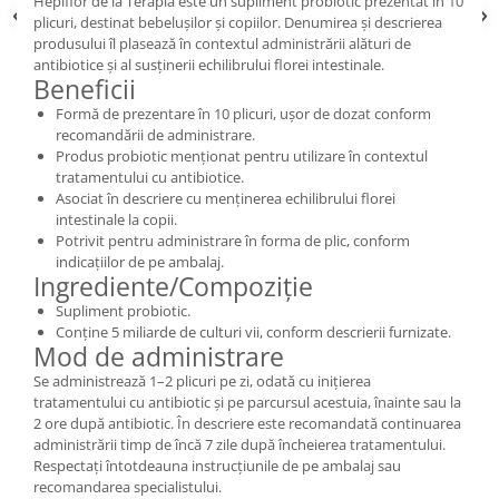
Hepiflor de la Terapia este un supliment probiotic prezentat în 10
plicuri, destinat bebelușilor și copiilor. Denumirea și descrierea
produsului îl plasează în contextul administrării alături de
antibiotice și al susținerii echilibrului florei intestinale.
Beneficii
Formă de prezentare în 10 plicuri, ușor de dozat conform
recomandării de administrare.
Produs probiotic menționat pentru utilizare în contextul
tratamentului cu antibiotice.
Asociat în descriere cu menținerea echilibrului florei
intestinale la copii.
Potrivit pentru administrare în forma de plic, conform
indicațiilor de pe ambalaj.
Ingrediente/Compoziție
Supliment probiotic.
Conține 5 miliarde de culturi vii, conform descrierii furnizate.
Mod de administrare
Se administrează 1–2 plicuri pe zi, odată cu inițierea
tratamentului cu antibiotic și pe parcursul acestuia, înainte sau la
2 ore după antibiotic. În descriere este recomandată continuarea
administrării timp de încă 7 zile după încheierea tratamentului.
Respectați întotdeauna instrucțiunile de pe ambalaj sau
recomandarea specialistului.