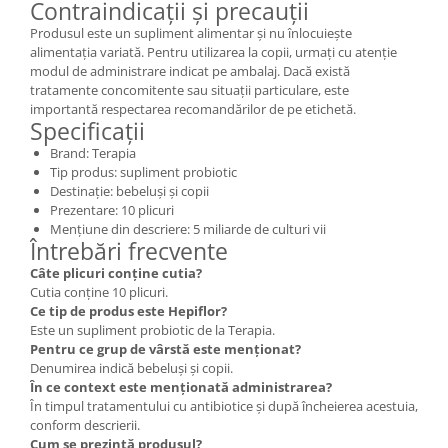
Contraindicații și precauții
Produsul este un supliment alimentar și nu înlocuiește
alimentația variată. Pentru utilizarea la copii, urmați cu atenție
modul de administrare indicat pe ambalaj. Dacă există
tratamente concomitente sau situații particulare, este
importantă respectarea recomandărilor de pe etichetă.
Specificații
Brand: Terapia
Tip produs: supliment probiotic
Destinație: bebeluși și copii
Prezentare: 10 plicuri
Mențiune din descriere: 5 miliarde de culturi vii
Întrebări frecvente
Câte plicuri conține cutia?
Cutia conține 10 plicuri.
Ce tip de produs este Hepiflor?
Este un supliment probiotic de la Terapia.
Pentru ce grup de vârstă este menționat?
Denumirea indică bebeluși și copii.
În ce context este menționată administrarea?
În timpul tratamentului cu antibiotice și după încheierea acestuia,
conform descrierii.
Cum se prezintă produsul?