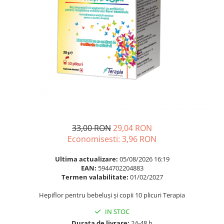
Multivitamine
Ingrijire par
Omega 3
Balsam masca si tratament
Par si unghii
Produse cu SPF Pentru Fata
Probiotice si prebiotice
Repelenti insecte
Prostata
Sanatate urinara
Sistemul respirator
Slabire si control greutate
Somn stres si anxietate
33,00 RON
29,04 RON
Economisesti:
3,96
RON
Supliment Calciu
Supliment Complexe
Ultima actualizare:
05/08/2026 16:19
EAN:
5944702204883
Supliment Fier
Termen valabilitate:
01/02/2027
Supliment Magneziu
Hepiflor pentru bebeluși și copii 10 plicuri Terapia
Supliment Vitamina B
IN STOC
Supliment Vitamina C
Durata de livrare:
24-48 h