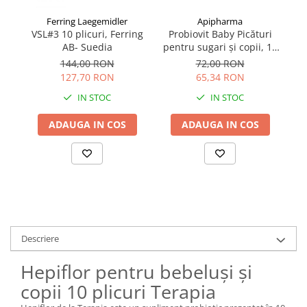
Apipharma
Ferring Laegemidler
Probiovit Baby Picături
VSL#3 10 plicuri, Ferring
pentru sugari și copii, 10
AB- Suedia
ml
72,00 RON
144,00 RON
65,34 RON
127,70 RON
IN STOC
IN STOC
ADAUGA IN COS
ADAUGA IN COS
Descriere
Hepiflor pentru bebeluși și
copii 10 plicuri Terapia