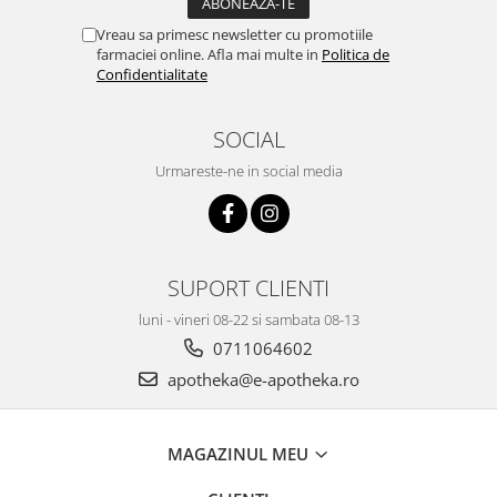
Vreau sa primesc newsletter cu promotiile
farmaciei online. Afla mai multe in
Politica de
Confidentialitate
SOCIAL
Urmareste-ne in social media
SUPORT CLIENTI
luni - vineri 08-22 si sambata 08-13
0711064602
apotheka@e-apotheka.ro
MAGAZINUL MEU