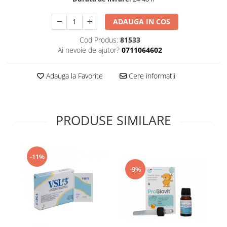
Supliment Vitamina D3
ADAUGA IN COS
Supliment Vitamina E
Cod Produs:
81533
Supliment Zinc
Ai nevoie de ajutor?
0711064602
Tincturi si Gemoderivate
Tuse gat si respiratie
Adauga la Favorite
Cere informatii
Vitamine si minerale
PRODUSE SIMILARE
-11%
-9%