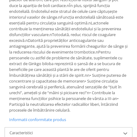
duce la apariția de boli cardiace.nÎn plus, sprijină funcția
endotelială. Endoteliul este stratul de celule care căptușește
interiorul vaselor de sânge.nFuncția endotelială sănătoasă este
esențială pentru circulația sanguină optimă.nLactonele
contribuie la menținerea sănătății endoteliului și la prevenirea
disfuncțiilor vasculare.nTotodată, reduc riscul de coagulare
excesivă.nDatorită proprietăților anticoagulante sau
antiagregante, ajută la prevenirea formării cheagurilor de sânge și
la reducerea riscului de evenimente trombotice.nPentru
persoanele cu astfel de probleme de sănătate, suplimentele cu
extract de Ginkgo biloba reprezintă o șansă de a se bucura de
beneficiile pe care această plantă le are de oferit pentru
îmbunătățirea sănătății și a stării de spirit.nn• Susține puterea de
concentrare și capacitatea de memoraren• Susține circulația
sangvină cerebrală și periferică, atenuând senzațiile de “țiuit în
urechi”, amețeli și de “mâini și picioare reci”n• Contribuie la
menținerea funcțiilor psihice la persoanele de vârsta a III-an•
Participă la neutralizarea efectelor radicalilor liberi, întârziind
procesele de îmbătrânire celulară.
Informatii conformitate produs
Caracteristici