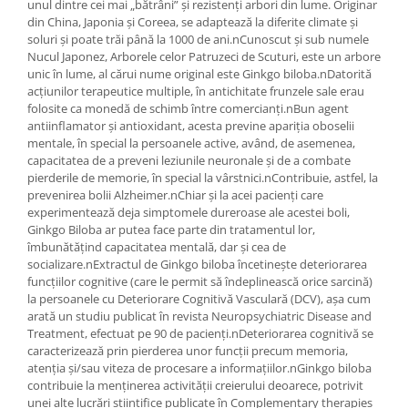
unul dintre cei mai „bătrâni” și rezistenți arbori din lume. Originar
din China, Japonia și Coreea, se adaptează la diferite climate și
soluri și poate trăi până la 1000 de ani.nCunoscut și sub numele
Nucul Japonez, Arborele celor Patruzeci de Scuturi, este un arbore
unic în lume, al cărui nume original este Ginkgo biloba.nDatorită
acțiunilor terapeutice multiple, în ​​antichitate frunzele sale erau
folosite ca monedă de schimb între comercianți.nBun agent
antiinflamator și antioxidant, acesta previne apariția oboselii
mentale, în special la persoanele active, având, de asemenea,
capacitatea de a preveni leziunile neuronale și de a combate
pierderile de memorie, în special la vârstnici.nContribuie, astfel, la
prevenirea bolii Alzheimer.nChiar și la acei pacienți care
experimentează deja simptomele dureroase ale acestei boli,
Ginkgo Biloba ar putea face parte din tratamentul lor,
îmbunătățind capacitatea mentală, dar și cea de
socializare.nExtractul de Ginkgo biloba încetinește deteriorarea
funcțiilor cognitive (care le permit să îndeplinească orice sarcină)
la persoanele cu Deteriorare Cognitivă Vasculară (DCV), așa cum
arată un studiu publicat în revista Neuropsychiatric Disease and
Treatment, efectuat pe 90 de pacienți.nDeteriorarea cognitivă se
caracterizează prin pierderea unor funcții precum memoria,
atenția și/sau viteza de procesare a informațiilor.nGinkgo biloba
contribuie la menținerea activității creierului deoarece, potrivit
unei alte lucrări științifice publicate în Complementary therapies