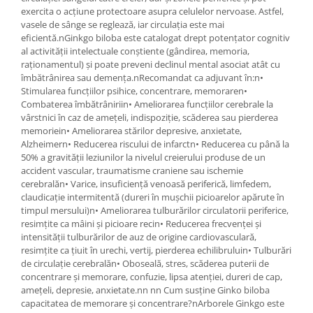
exercita o acțiune protectoare asupra celulelor nervoase. Astfel,
vasele de sânge se reglează, iar circulația este mai
eficientă.nGinkgo biloba este catalogat drept potențator cognitiv
al activității intelectuale conștiente (gândirea, memoria,
raționamentul) și poate preveni declinul mental asociat atât cu
îmbătrânirea sau demența.nRecomandat ca adjuvant în:n•
Stimularea funcțiilor psihice, concentrare, memoraren•
Combaterea îmbătrâniriin• Ameliorarea funcțiilor cerebrale la
vârstnici în caz de amețeli, indispoziție, scăderea sau pierderea
memoriein• Ameliorarea stărilor depresive, anxietate,
Alzheimern• Reducerea riscului de infarctn• Reducerea cu până la
50% a gravității leziunilor la nivelul creierului produse de un
accident vascular, traumatisme craniene sau ischemie
cerebralăn• Varice, insuficiență venoasă periferică, limfedem,
claudicație intermitentă (dureri în mușchii picioarelor apărute în
timpul mersului)n• Ameliorarea tulburărilor circulatorii periferice,
resimțite ca mâini și picioare recin• Reducerea frecvenței și
intensității tulburărilor de auz de origine cardiovasculară,
resimțite ca țiuit în urechi, vertij, pierderea echilibruluin• Tulburări
de circulație cerebralăn• Oboseală, stres, scăderea puterii de
concentrare și memorare, confuzie, lipsa atenției, dureri de cap,
amețeli, depresie, anxietate.nn nn Cum susține Ginko biloba
capacitatea de memorare și concentrare?nArborele Ginkgo este