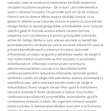
vasculari, ceea ce conduce la menținerea sănătății sistemului
circulator.nLactone terpenice – De ce sunt Lactonele benefice
pentru sistemul circulator ?nLactonele sunt un tip de compuși
chimici care au diverse efecte asupra sănătății umane, ce se
găsesc în diferite surse naturale, inclusiv în plante.nLactonele din
Ginkgo biloba, în special ginkgolidele și bilobalidele, sunt compuși
specifici găsiți în frunzele acestui arbore.nAceste lactone
terpenice sunt considerate a fi printre principalele substanțe
active din Ginkgo biloba și sunt adesea asociate cu beneficiile
potențiale pentru sănătate pe care le are acest arbore.nÎn ceea ce
privește beneficiile pentru sistemul circulator, lactonele
influențează circulația sanguină și sănătatea vaselor de sânge în
mai multe moduri.nLactonele au fost asociate cu proprietăți
antiinflamatorii. Inflamația cronică poate contribui la
deteriorarea peretelui vascular și la dezvoltarea bolilor
cardiovasculare.nPrin reducerea inflamației, lactonele sprijină
sănătatea vaselor de sânge.nDe asemenea, acestea acționează ca
vasodilatatoare, adică relaxează pereții vaselor de sânge și
îmbunătățesc fluxul sanguin.nAcest efect ajută la menținerea
tensiunii arteriale în limite sănătoase și reduce riscul bolilor
cardiovasculare.nDatorită proprietăților antioxidante, ajută la
combaterea stresului oxidativ din organism.nStresul oxidativ
poate contribui la deteriorarea celulelor vasculare și la formarea
plăcilor de aterom, care pot restricționa fluxul sanguin și pot