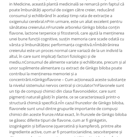
in Medicine, această plantă medicinală se remarcă prin faptul că
poate îmbunătăți aportul de oxigen către creier, reducând
consumul și echilibrând în același timp rata de extracție a
oxigenului cerebral.nPrin urmare, este un aliat excelent pentru
sănătatea creierului.nFrunzele arborelui Ginkgo biloba conțin
flavone, lactone terpenice și fitosteroli, care ajută la menținerea
unei bune funcții cognitive, susțin memoria care scade odată cu
vârsta și îmbunătățesc performanța cognitivă.nÎmbătrânirea
creierului este un proces normal care variază de la un individ la
altul, în care sunt implicați factori fiziologici și de
mediu.nConsumul de alimente variate și echilibrate, precum și al
unor suplimente alimentare cu extract de Ginkgo biloba poate
contribui la menținerea memoriei și a
concentrării.nGinkgoflavone – Cum acționează aceste substanțe
la nivelul sistemului nervos central și circulator?nFlavonele sunt
un tip de compuși chimici din clasa flavonoidelor, care sunt
pigmenți naturali găsiți în plante, ce se caracterizează printr-o
structură chimică specifică.nÎn cazul frunzelor de Ginkgo biloba,
flavonele sunt unul dintre grupurile importante de compuși
chimici din aceste frunze.nMai exact, în frunzele de Ginkgo biloba
se găsesc diferite tipuri de flavone, cum ar fi ginkgetin,
izoginkgetin și biflavone (quercetină și kampferol), printre alte
ingrediente active, cum ar fi proantocianidine, sescviterpene și