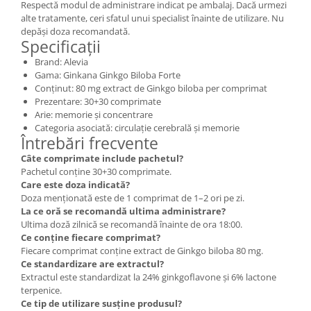
Respectă modul de administrare indicat pe ambalaj. Dacă urmezi
alte tratamente, ceri sfatul unui specialist înainte de utilizare. Nu
depăși doza recomandată.
Specificații
Brand: Alevia
Gama: Ginkana Ginkgo Biloba Forte
Conținut: 80 mg extract de Ginkgo biloba per comprimat
Prezentare: 30+30 comprimate
Arie: memorie și concentrare
Categoria asociată: circulație cerebrală și memorie
Întrebări frecvente
Câte comprimate include pachetul?
Pachetul conține 30+30 comprimate.
Care este doza indicată?
Doza menționată este de 1 comprimat de 1–2 ori pe zi.
La ce oră se recomandă ultima administrare?
Ultima doză zilnică se recomandă înainte de ora 18:00.
Ce conține fiecare comprimat?
Fiecare comprimat conține extract de Ginkgo biloba 80 mg.
Ce standardizare are extractul?
Extractul este standardizat la 24% ginkgoflavone și 6% lactone
terpenice.
Ce tip de utilizare susține produsul?