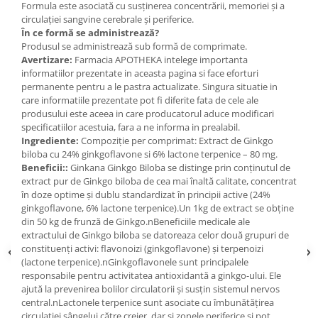
Formula este asociată cu susținerea concentrării, memoriei și a
circulației sangvine cerebrale și periferice.
În ce formă se administrează?
Produsul se administrează sub formă de comprimate.
Avertizare:
Farmacia APOTHEKA intelege importanta
informatiilor prezentate in aceasta pagina si face eforturi
permanente pentru a le pastra actualizate. Singura situatie in
care informatiile prezentate pot fi diferite fata de cele ale
produsului este aceea in care producatorul aduce modificari
specificatiilor acestuia, fara a ne informa in prealabil.
Ingrediente:
Compoziție per comprimat: Extract de Ginkgo
biloba cu 24% ginkgoflavone si 6% lactone terpenice – 80 mg.
Beneficii::
Ginkana Ginkgo Biloba se distinge prin conținutul de
extract pur de Ginkgo biloba de cea mai înaltă calitate, concentrat
în doze optime și dublu standardizat în principii active (24%
ginkgoflavone, 6% lactone terpenice).Un 1kg de extract se obține
din 50 kg de frunză de Ginkgo.nBeneficiile medicale ale
extractului de Ginkgo biloba se datoreaza celor două grupuri de
constituenți activi: flavonoizi (ginkgoflavone) și terpenoizi
(lactone terpenice).nGinkgoflavonele sunt principalele
responsabile pentru activitatea antioxidantă a ginkgo-ului. Ele
ajută la prevenirea bolilor circulatorii și susțin sistemul nervos
central.nLactonele terpenice sunt asociate cu îmbunătățirea
circulației sângelui către creier, dar și zonele periferice și pot