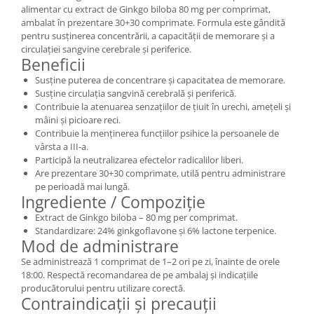
alimentar cu extract de Ginkgo biloba 80 mg per comprimat,
ambalat în prezentare 30+30 comprimate. Formula este gândită
pentru susținerea concentrării, a capacității de memorare și a
circulației sangvine cerebrale și periferice.
Beneficii
Susține puterea de concentrare și capacitatea de memorare.
Susține circulația sangvină cerebrală și periferică.
Contribuie la atenuarea senzațiilor de țiuit în urechi, amețeli și
mâini și picioare reci.
Contribuie la menținerea funcțiilor psihice la persoanele de
vârsta a III-a.
Participă la neutralizarea efectelor radicalilor liberi.
Are prezentare 30+30 comprimate, utilă pentru administrare
pe perioadă mai lungă.
Ingrediente / Compoziție
Extract de Ginkgo biloba – 80 mg per comprimat.
Standardizare: 24% ginkgoflavone și 6% lactone terpenice.
Mod de administrare
Se administrează 1 comprimat de 1–2 ori pe zi, înainte de orele
18:00. Respectă recomandarea de pe ambalaj și indicațiile
producătorului pentru utilizare corectă.
Contraindicații și precauții