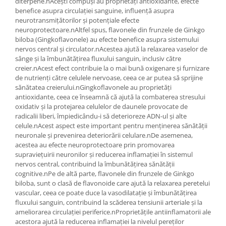
diterpene.nAcești compuși au proprietăți antioxidante, efecte
benefice asupra circulației sanguine, influență asupra
neurotransmițătorilor și potențiale efecte
neuroprotectoare.nAltfel spus, flavonele din frunzele de Ginkgo
biloba (Gingkoflavonele) au efecte benefice asupra sistemului
nervos central și circulator.nAcestea ajută la relaxarea vaselor de
sânge și la îmbunătățirea fluxului sanguin, inclusiv către
creier.nAcest efect contribuie la o mai bună oxigenare și furnizare
de nutrienți către celulele nervoase, ceea ce ar putea să sprijine
sănătatea creierului.nGingkoflavonele au proprietăți
antioxidante, ceea ce înseamnă că ajută la combaterea stresului
oxidativ și la protejarea celulelor de daunele provocate de
radicalii liberi, împiedicându-i să deterioreze ADN-ul și alte
celule.nAcest aspect este important pentru menținerea sănătății
neuronale și prevenirea deteriorării celulare.nDe asemenea,
acestea au efecte neuroprotectoare prin promovarea
supraviețuirii neuronilor și reducerea inflamației în sistemul
nervos central, contribuind la îmbunătățirea sănătății
cognitive.nPe de altă parte, flavonele din frunzele de Ginkgo
biloba, sunt o clasă de flavonoide care ajută la relaxarea peretelui
vascular, ceea ce poate duce la vasodilatație și îmbunătățirea
fluxului sanguin, contribuind la scăderea tensiunii arteriale și la
ameliorarea circulației periferice.nProprietățile antiinflamatorii ale
acestora ajută la reducerea inflamației la nivelul pereților