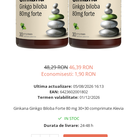
Multivitamine
Ingrijire par
Omega 3
Balsam masca si tratament
Par si unghii
Produse cu SPF Pentru Fata
Probiotice si prebiotice
Repelenti insecte
Prostata
Sanatate urinara
Sistemul respirator
Slabire si control greutate
48,29 RON
46,39 RON
Economisesti:
1,90
RON
Somn stres si anxietate
Supliment Calciu
Ultima actualizare:
05/08/2026 16:13
EAN:
6423602001802
Supliment Complexe
Termen valabilitate:
01/12/2026
Supliment Fier
Ginkana Ginkgo Biloba Forte 80 mg 30+30 comprimate Alevia
Supliment Magneziu
IN STOC
Supliment Vitamina B
Durata de livrare:
24-48 h
Supliment Vitamina C