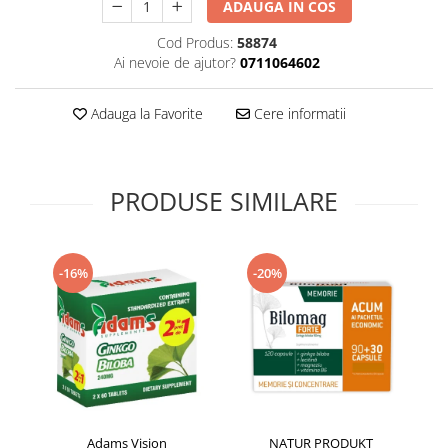
ADAUGA IN COS
Supliment Vitamina D3
Cod Produs:
58874
Supliment Vitamina E
Ai nevoie de ajutor?
0711064602
Supliment Zinc
Tincturi si Gemoderivate
Adauga la Favorite
Cere informatii
Tuse gat si respiratie
Vitamine si minerale
PRODUSE SIMILARE
-16%
-20%
Adams Vision
NATUR PRODUKT