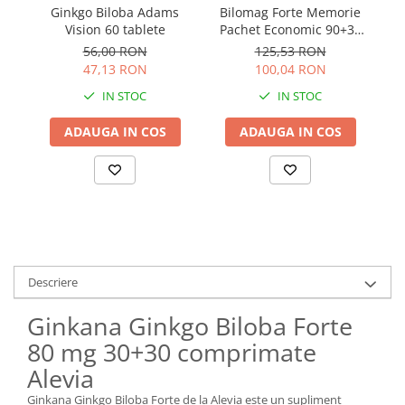
Ginkgo Biloba Adams
Bilomag Forte Memorie
Vision 60 tablete
Pachet Economic 90+30
capsule NATUR PRODUKT
56,00 RON
125,53 RON
47,13 RON
100,04 RON
IN STOC
IN STOC
ADAUGA IN COS
ADAUGA IN COS
Descriere
Ginkana Ginkgo Biloba Forte
80 mg 30+30 comprimate
Alevia
Ginkana Ginkgo Biloba Forte de la Alevia este un supliment