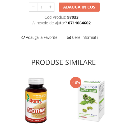
Supliment Vitamina D3
ADAUGA IN COS
Supliment Vitamina E
Cod Produs:
97033
Supliment Zinc
Ai nevoie de ajutor?
0711064602
Tincturi si Gemoderivate
Adauga la Favorite
Cere informatii
Tuse gat si respiratie
Vitamine si minerale
PRODUSE SIMILARE
-16%