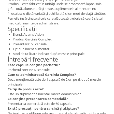
Produsul este fabricat în unități unde se procesează lapte, soia,
grâu, ouă, alune, nucă și pește. Suplimentele alimentare nu
înlocuiesc o dietă variată și echilibrată și un mod de viață sănătos.
Femeile însărcinate și cele care alăptează trebuie să ceară sfatul
medicului înainte de administrare.
Specificații
Brand: Adams Vision
Produs: Garcinia Complex
Prezentare: 60 capsule
Tip: supliment alimentar
Mod de utilizare indicat: după mesele principale
Întrebări frecvente
Câte capsule conține pachetul?
Pachetul conține 60 capsule.
Cum se administrează Garcinia Complex?
Doza menționată este de 1 capsulă de 2 ori pe zi, după mesele
principale.
Ce tip de produs este?
Este un supliment alimentar marca Adams Vision.
Ce conține prezentarea comercială?
Prezentarea comercială este de 60 capsule.
Există precauții pentru sarcină și alăptare?
Da, înainte de utilizare este recomandat sfatul medicului în aceste