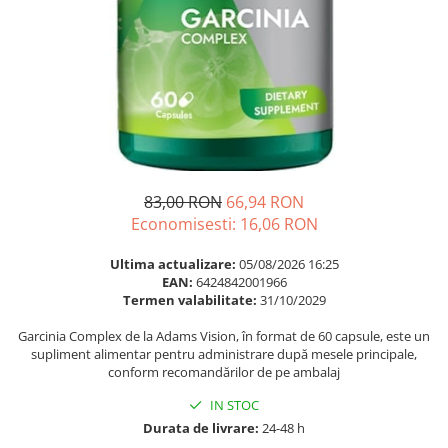
Multivitamine
Ingrijire par
Omega 3
Balsam masca si tratament
Par si unghii
Produse cu SPF Pentru Fata
Probiotice si prebiotice
Repelenti insecte
Prostata
Sanatate urinara
Sistemul respirator
83,00 RON
66,94 RON
Slabire si control greutate
Economisesti:
16,06
RON
Somn stres si anxietate
Ultima actualizare:
05/08/2026 16:25
Supliment Calciu
EAN:
6424842001966
Termen valabilitate:
31/10/2029
Supliment Complexe
Garcinia Complex de la Adams Vision, în format de 60 capsule, este un
Supliment Fier
supliment alimentar pentru administrare după mesele principale,
conform recomandărilor de pe ambalaj
Supliment Magneziu
Supliment Vitamina B
IN STOC
Durata de livrare:
24-48 h
Supliment Vitamina C