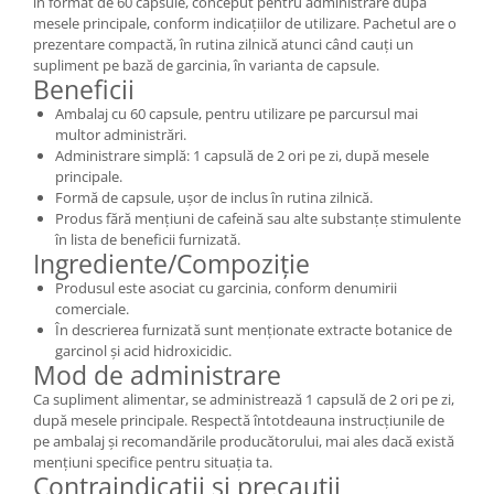
în format de 60 capsule, conceput pentru administrare după
mesele principale, conform indicațiilor de utilizare. Pachetul are o
prezentare compactă, în rutina zilnică atunci când cauți un
supliment pe bază de garcinia, în varianta de capsule.
Beneficii
Ambalaj cu 60 capsule, pentru utilizare pe parcursul mai
multor administrări.
Administrare simplă: 1 capsulă de 2 ori pe zi, după mesele
principale.
Formă de capsule, ușor de inclus în rutina zilnică.
Produs fără mențiuni de cafeină sau alte substanțe stimulente
în lista de beneficii furnizată.
Ingrediente/Compoziție
Produsul este asociat cu garcinia, conform denumirii
comerciale.
În descrierea furnizată sunt menționate extracte botanice de
garcinol și acid hidroxicidic.
Mod de administrare
Ca supliment alimentar, se administrează 1 capsulă de 2 ori pe zi,
după mesele principale. Respectă întotdeauna instrucțiunile de
pe ambalaj și recomandările producătorului, mai ales dacă există
mențiuni specifice pentru situația ta.
Contraindicații și precauții