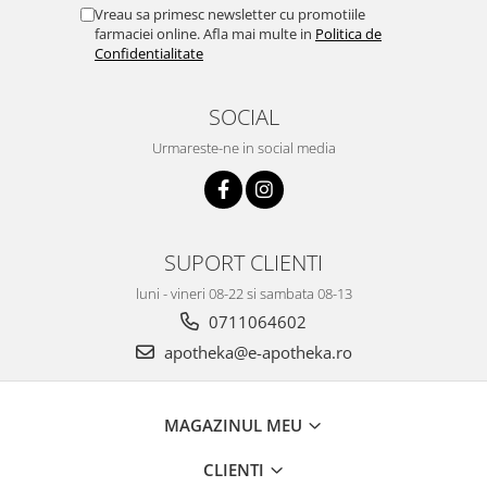
Vreau sa primesc newsletter cu promotiile
farmaciei online. Afla mai multe in
Politica de
Confidentialitate
SOCIAL
Urmareste-ne in social media
SUPORT CLIENTI
luni - vineri 08-22 si sambata 08-13
0711064602
apotheka@e-apotheka.ro
MAGAZINUL MEU
CLIENTI