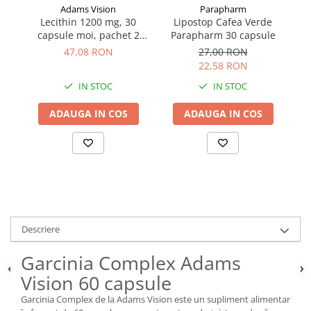
Adams Vision
Parapharm
Lecithin 1200 mg, 30
Lipostop Cafea Verde
A
capsule moi, pachet 2
Parapharm 30 capsule
30
cutii
47,08 RON
27,00 RON
22,58 RON
IN STOC
IN STOC
ADAUGA IN COS
ADAUGA IN COS
Descriere
Garcinia Complex Adams
Vision 60 capsule
Garcinia Complex de la Adams Vision este un supliment alimentar