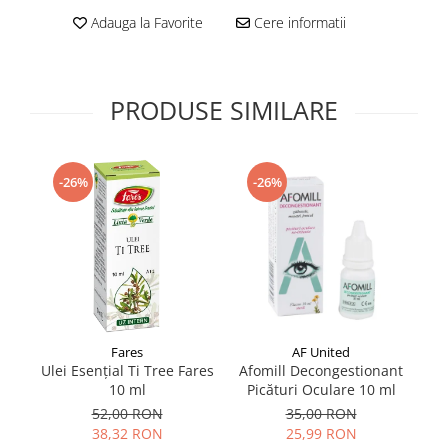
Supliment Vitamina D3
Adauga la Favorite
Cere informatii
Supliment Vitamina E
Supliment Zinc
PRODUSE SIMILARE
Tincturi si Gemoderivate
Tuse gat si respiratie
Vitamine si minerale
-26%
-26%
AF United
Fares
Afomill Decongestionant
Ulei Esențial Ti Tree Fares
Ki
Picături Oculare 10 ml
10 ml
35,00 RON
52,00 RON
25,99 RON
38,32 RON