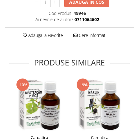
ADAUGA IN COS
Supliment Vitamina D3
Cod Produs:
49946
Supliment Vitamina E
Ai nevoie de ajutor?
0711064602
Supliment Zinc
Tincturi si Gemoderivate
Adauga la Favorite
Cere informatii
Tuse gat si respiratie
Vitamine si minerale
PRODUSE SIMILARE
-10%
-19%
Carpatica
Carpatica