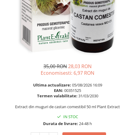
Multivitamine
Ingrijire par
Omega 3
Balsam masca si tratament
Par si unghii
Produse cu SPF Pentru Fata
Probiotice si prebiotice
Repelenti insecte
Prostata
Sanatate urinara
Sistemul respirator
Slabire si control greutate
35,00 RON
28,03 RON
Economisesti:
6,97
RON
Somn stres si anxietate
Supliment Calciu
Ultima actualizare:
05/08/2026 16:09
EAN:
00351525
Supliment Complexe
Termen valabilitate:
31/03/2030
Supliment Fier
Extract din muguri de castan comestibil 50 ml Plant Extract
Supliment Magneziu
IN STOC
Supliment Vitamina B
Durata de livrare:
24-48 h
Supliment Vitamina C