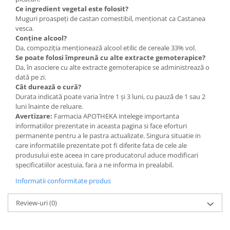
Ce ingredient vegetal este folosit?
Muguri proaspeți de castan comestibil, menționat ca Castanea
vesca.
Conține alcool?
Da, compoziția menționează alcool etilic de cereale 33% vol.
Se poate folosi împreună cu alte extracte gemoterapice?
Da, în asociere cu alte extracte gemoterapice se administrează o
dată pe zi.
Cât durează o cură?
Durata indicată poate varia între 1 și 3 luni, cu pauză de 1 sau 2
luni înainte de reluare.
Avertizare:
Farmacia APOTHEKA intelege importanta
informatiilor prezentate in aceasta pagina si face eforturi
permanente pentru a le pastra actualizate. Singura situatie in
care informatiile prezentate pot fi diferite fata de cele ale
produsului este aceea in care producatorul aduce modificari
specificatiilor acestuia, fara a ne informa in prealabil.
Informatii conformitate produs
Review-uri
(0)