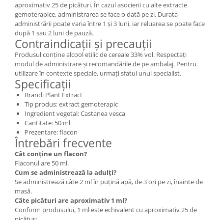
aproximativ 25 de picături. În cazul asocierii cu alte extracte
gemoterapice, administrarea se face o dată pe zi. Durata
administrării poate varia între 1 și 3 luni, iar reluarea se poate face
după 1 sau 2 luni de pauză.
Contraindicații și precauții
Produsul conține alcool etilic de cereale 33% vol. Respectați
modul de administrare și recomandările de pe ambalaj. Pentru
utilizare în contexte speciale, urmați sfatul unui specialist.
Specificații
Brand: Plant Extract
Tip produs: extract gemoterapic
Ingredient vegetal: Castanea vesca
Cantitate: 50 ml
Prezentare: flacon
Întrebări frecvente
Cât conține un flacon?
Flaconul are 50 ml.
Cum se administrează la adulți?
Se administrează câte 2 ml în puțină apă, de 3 ori pe zi, înainte de
masă.
Câte picături are aproximativ 1 ml?
Conform produsului, 1 ml este echivalent cu aproximativ 25 de
picături.