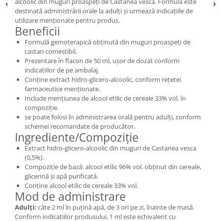
alcoolic din muguri proaspeți de Castanea vesca. Formula este
destinată administrării orale la adulți și urmează indicațiile de
utilizare menționate pentru produs.
Beneficii
Formulă gemoterapică obținută din muguri proaspeți de
castan comestibil.
Prezentare în flacon de 50 ml, ușor de dozat conform
indicațiilor de pe ambalaj.
Conține extract hidro-glicero-alcoolic, conform rețetei
farmaceutice menționate.
Include mențiunea de alcool etilic de cereale 33% vol. în
compoziție.
se poate folosi în administrarea orală pentru adulți, conform
schemei recomandate de producător.
Ingrediente/Compoziție
Extract hidro-glicero-alcoolic din muguri de Castanea vesca
(0,5%).
Compoziție de bază: alcool etilic 96% vol. obținut din cereale,
glicerină și apă purificată.
Conține alcool etilic de cereale 33% vol.
Mod de administrare
Adulți:
câte 2 ml în puțină apă, de 3 ori pe zi, înainte de masă.
Conform indicațiilor produsului, 1 ml este echivalent cu