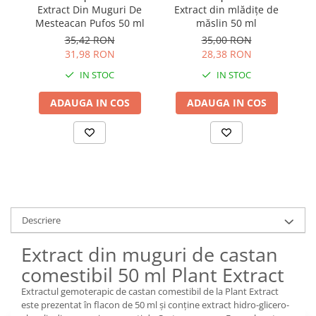
Extract Din Muguri De
Extract din mlădițe de
E
Mesteacan Pufos 50 ml
măslin 50 ml
mă
35,42 RON
35,00 RON
31,98 RON
28,38 RON
IN STOC
IN STOC
ADAUGA IN COS
ADAUGA IN COS
Descriere
Extract din muguri de castan
comestibil 50 ml Plant Extract
Extractul gemoterapic de castan comestibil de la Plant Extract
este prezentat în flacon de 50 ml și conține extract hidro-glicero-