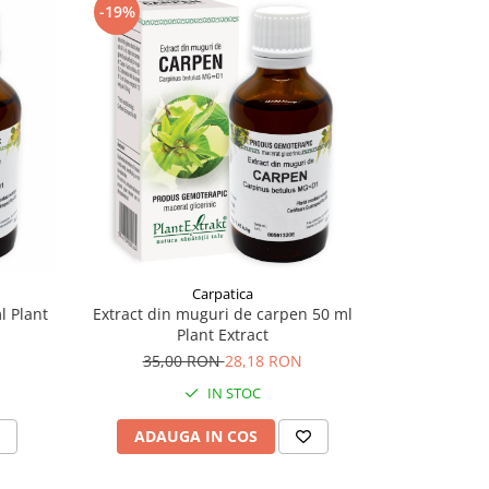
-19%
-21%
Carpatica
l Plant
Extract din muguri de carpen 50 ml
Extract din
Plant Extract
35,00 RON
28,18 RON
37,
IN STOC
ADAUGA IN COS
ADAU