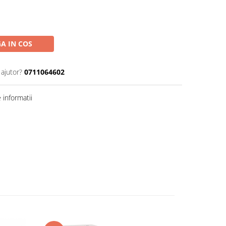
A IN COS
 ajutor?
0711064602
informatii