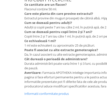
Ce cantitate are un flacon?
Flaconul conține 50 ml.
Care este planta din care provine extractul?
Extractul provine din muguri proaspeți de cătină albă,
Hip
Cum se dozează pentru adulți?
Adulții și copiii peste 7 ani iau câte 2 ml, în puțină apă, de 2
Cum se dozează pentru copii între 2 și 7 ani?
Copiii între 2 și 7 ani iau câte 1 ml, în puțină apă, de 2 ori p
Ce echivalează 1 ml?
1 ml este echivalent cu aproximativ 25 de picături.
Poate fi asociat cu alte extracte gemoterapice?
Da, în cazul asocierii cu alte extracte gemoterapice, adminis
Cât durează o perioadă de administrare?
Durata administrării poate varia între 1 și 3 luni, cu posibil
de pauză.
Avertizare:
Farmacia APOTHEKA intelege importanta infor
pagina si face eforturi permanente pentru a le pastra actual
informatiile prezentate pot fi diferite fata de cele ale prod
producatorul aduce modificari specificatiilor acestuia, fara
Informatii conformitate produs