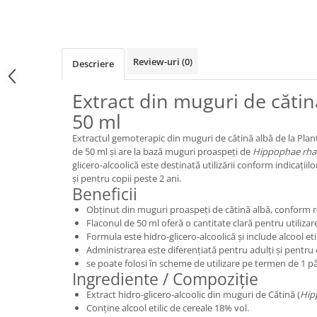
Review-uri
(0)
Descriere
Extract din muguri de cătin
50 ml
Extractul gemoterapic din muguri de cătină albă de la Plant
de 50 ml și are la bază muguri proaspeți de
Hippophae rh
glicero-alcoolică este destinată utilizării conform indicațiil
și pentru copii peste 2 ani.
Beneficii
Obținut din muguri proaspeți de cătină albă, conform re
Flaconul de 50 ml oferă o cantitate clară pentru utiliz
Formula este hidro-glicero-alcoolică și include alcool eti
Administrarea este diferențiată pentru adulți și pentru co
se poate folosi în scheme de utilizare pe termen de 1 pân
Ingrediente / Compoziție
Extract hidro-glicero-alcoolic din muguri de Cătină (
Hip
Conține alcool etilic de cereale 18% vol.