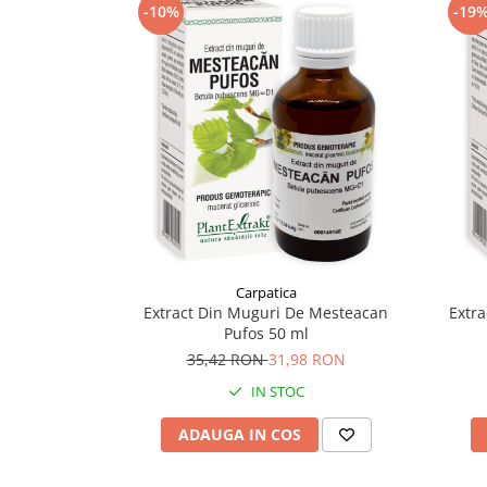
-10%
-19
Supliment Vitamina D3
Supliment Vitamina E
Supliment Zinc
Tincturi si Gemoderivate
Tuse gat si respiratie
Vitamine si minerale
Carpatica
Extract Din Muguri De Mesteacan
Extra
Pufos 50 ml
35,42 RON
31,98 RON
IN STOC
ADAUGA IN COS