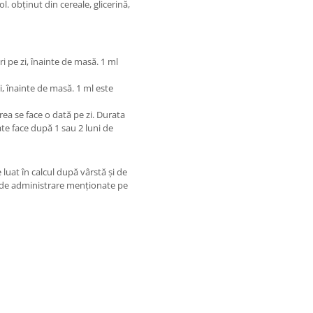
 obținut din cereale, glicerină,
ri pe zi, înainte de masă. 1 ml
zi, înainte de masă. 1 ml este
rea se face o dată pe zi. Durata
oate face după 1 sau 2 luni de
 luat în calcul după vârstă și de
le de administrare menționate pe