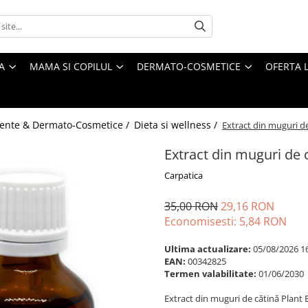
A
MAMA SI COPILUL
DERMATO-COSMETICE
OFERTA L
ente & Dermato-Cosmetice /
Dieta si wellness /
Extract din muguri de
Extract din muguri de c
Carpatica
35,00 RON
29,16 RON
Economisesti:
5,84
RON
Ultima actualizare:
05/08/2026 1
EAN:
00342825
Termen valabilitate:
01/06/2030
Extract din muguri de cătină Plant 