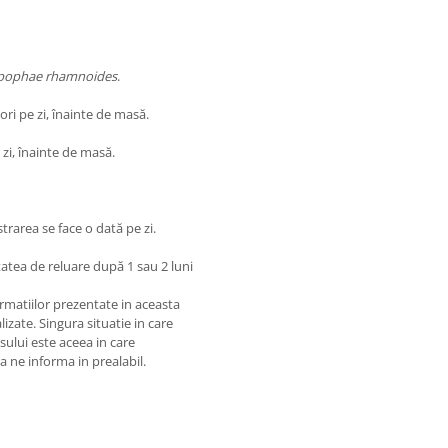
pophae rhamnoides
.
 ori pe zi, înainte de masă.
e zi, înainte de masă.
trarea se face o dată pe zi.
itatea de reluare după 1 sau 2 luni
matiilor prezentate in aceasta
izate. Singura situatie in care
usului este aceea in care
 a ne informa in prealabil.