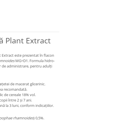
ă Plant Extract
 Extract este prezentat în flacon
amnoides
MG=D1. Formula hidro-
or de administrare, pentru adulți
țetei de macerat glicerinic.
area recomandată.
lic de cereale 18% vol.
pii între 2 și 7 ani.
ă la 3 luni, conform indicațiilor.
pophae rhamnoides
) 0,5%.