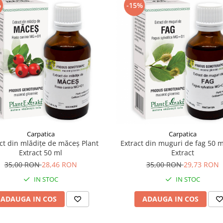
%
-15%
Carpatica
Carpatica
ct din mlădițe de măceș Plant
Extract din muguri de fag 50 m
Extract 50 ml
Extract
35,00 RON
28,46 RON
35,00 RON
29,73 RON
IN STOC
IN STOC
ADAUGA IN COS
ADAUGA IN COS