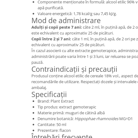
Componente menționate în formulă: alcool etilic 96% vol.
apă purificată.
Valoare energetică: 1,78 kcal/g sau 7,45 kJ/g.
Mod de administrare
Adulți și copii peste 7 ani:
câte 2 ml, în puțină apă, de 2 o
este echivalent cu aproximativ 25 de picături.
Copii între 2 și 7 ani:
câte 1 ml, în puțină apă, de 2 ori pe 
echivalent cu aproximativ 25 de picături.
În cazul asocierii cu alte extracte gemoterapice, administra
administrării poate varia între 1 și 3 luni, iar reluarea se p
pauză.
Contraindicații și precauții
Produsul conține alcool etilic de cereale 18% vol., aspect de
recomandările de utilizare. Respectați dozele și intervale
ambalaj.
Specificații
Brand: Plant Extract
Tip produs: extract gemoterapic
Materie primă: muguri de cătină albă
Denumire botanică:
Hippophae rhamnoides
MG=D1
Cantitate: 50 ml
Prezentare: flacon
Întrebări frecvente