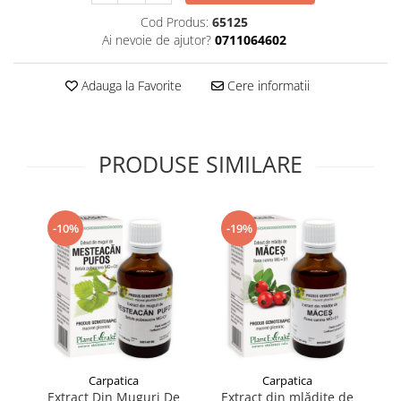
Supliment Vitamina D3
Cod Produs:
65125
Ai nevoie de ajutor?
0711064602
Supliment Vitamina E
Supliment Zinc
Adauga la Favorite
Cere informatii
Tincturi si Gemoderivate
Tuse gat si respiratie
Vitamine si minerale
PRODUSE SIMILARE
-10%
-19%
Carpatica
Carpatica
Extract Din Muguri De
Extract din mlădițe de
Ex