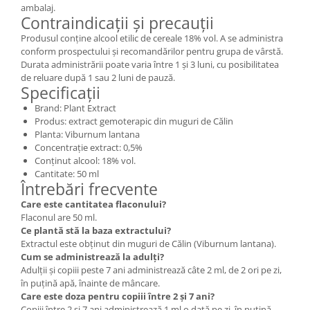
ambalaj.
Contraindicații și precauții
Produsul conține alcool etilic de cereale 18% vol. A se administra
conform prospectului și recomandărilor pentru grupa de vârstă.
Durata administrării poate varia între 1 și 3 luni, cu posibilitatea
de reluare după 1 sau 2 luni de pauză.
Specificații
Brand: Plant Extract
Produs: extract gemoterapic din muguri de Călin
Planta: Viburnum lantana
Concentrație extract: 0,5%
Conținut alcool: 18% vol.
Cantitate: 50 ml
Întrebări frecvente
Care este cantitatea flaconului?
Flaconul are 50 ml.
Ce plantă stă la baza extractului?
Extractul este obținut din muguri de Călin (Viburnum lantana).
Cum se administrează la adulți?
Adulții și copiii peste 7 ani administrează câte 2 ml, de 2 ori pe zi,
în puțină apă, înainte de mâncare.
Care este doza pentru copiii între 2 și 7 ani?
Copiii între 2 și 7 ani administrează 1 ml o dată pe zi, în puțină