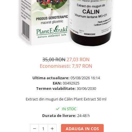
Multivitamine
Ingrijire par
Omega 3
Balsam masca si tratament
Par si unghii
Produse cu SPF Pentru Fata
Probiotice si prebiotice
Repelenti insecte
Prostata
Sanatate urinara
Sistemul respirator
35,00 RON
27,03 RON
Slabire si control greutate
Economisesti:
7,97
RON
Somn stres si anxietate
Ultima actualizare:
05/08/2026 16:14
Supliment Calciu
EAN:
00492925
Termen valabilitate:
30/06/2030
Supliment Complexe
Extract din muguri de Călin Plant Extract 50 ml
Supliment Fier
IN STOC
Supliment Magneziu
Durata de livrare:
24-48 h
Supliment Vitamina B
Supliment Vitamina C
ADAUGA IN COS