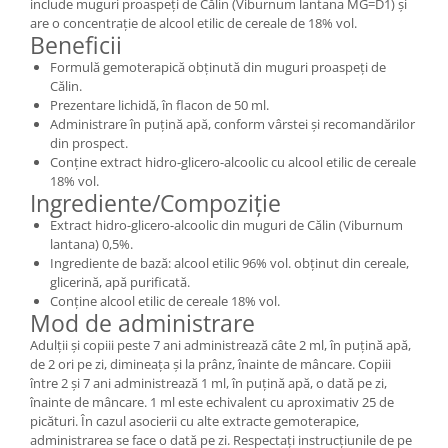
include muguri proaspeți de Călin (Viburnum lantana MG=D1) și
are o concentrație de alcool etilic de cereale de 18% vol.
Beneficii
Formulă gemoterapică obținută din muguri proaspeți de
Călin.
Prezentare lichidă, în flacon de 50 ml.
Administrare în puțină apă, conform vârstei și recomandărilor
din prospect.
Conține extract hidro-glicero-alcoolic cu alcool etilic de cereale
18% vol.
Ingrediente/Compoziție
Extract hidro-glicero-alcoolic din muguri de Călin (Viburnum
lantana) 0,5%.
Ingrediente de bază: alcool etilic 96% vol. obținut din cereale,
glicerină, apă purificată.
Conține alcool etilic de cereale 18% vol.
Mod de administrare
Adulții și copiii peste 7 ani administrează câte 2 ml, în puțină apă,
de 2 ori pe zi, dimineața și la prânz, înainte de mâncare. Copiii
între 2 și 7 ani administrează 1 ml, în puțină apă, o dată pe zi,
înainte de mâncare. 1 ml este echivalent cu aproximativ 25 de
picături. În cazul asocierii cu alte extracte gemoterapice,
administrarea se face o dată pe zi. Respectați instrucțiunile de pe