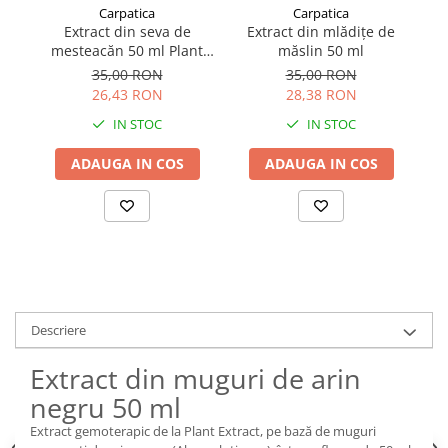
Carpatica
Carpatica
Extract din seva de
Extract din mlădițe de
mesteacăn 50 ml Plant
măslin 50 ml
fr
Extract
35,00 RON
35,00 RON
26,43 RON
28,38 RON
IN STOC
IN STOC
ADAUGA IN COS
ADAUGA IN COS
Descriere
Extract din muguri de arin
negru 50 ml
Extract gemoterapic de la Plant Extract, pe bază de muguri