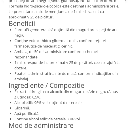
proaspeți de arin negru (Alnus glutinosa), într-un flacon de 50 ml.
Formula hidro-glicero-alcoolică este destinată administrării orale,
iar prezentarea include mențiunea de 1 ml echivalent cu
aproximativ 25 de picături.
Beneficii
Formulă gemoterapică obținută din muguri proaspeți de arin
negru.
Conține extract hidro-glicero-alcoolic, conform rețetei
farmaceutice de macerat glicerinic.
Ambalaj de 50 ml, administrare conform schemei
recomandate.
1 ml corespunde la aproximativ 25 de picături, ceea ce ajută la
dozare.
Poate fi administrat înainte de masă, conform indicațiilor din
ambalaj.
Ingrediente / Compoziție
Extract hidro-glicero-alcoolic din muguri de Arin negru (Alnus
glutinosa) 0,5%.
Alcool etilic 96% vol. obținut din cereale.
Glicerină.
Apă purificată.
Conține alcool etilic de cereale 33% vol.
Mod de administrare