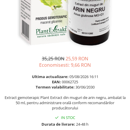
Multivitamine
Ingrijire par
Omega 3
Balsam masca si tratament
Par si unghii
Produse cu SPF Pentru Fata
Probiotice si prebiotice
Repelenti insecte
Prostata
Sanatate urinara
Sistemul respirator
35,25 RON
25,59 RON
Slabire si control greutate
Economisesti:
9,66
RON
Somn stres si anxietate
Ultima actualizare:
05/08/2026 16:11
Supliment Calciu
EAN:
00062725
Termen valabilitate:
30/06/2030
Supliment Complexe
Extract gemoterapic Plant Extract din muguri de arin negru, ambalat la
Supliment Fier
50 ml, pentru administrare orală conform recomandărilor
producătorului
Supliment Magneziu
Supliment Vitamina B
IN STOC
Durata de livrare:
24-48 h
Supliment Vitamina C