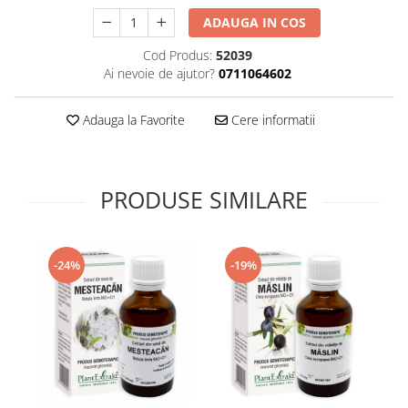
Supliment Vitamina D3
ADAUGA IN COS
Supliment Vitamina E
Cod Produs:
52039
Supliment Zinc
Ai nevoie de ajutor?
0711064602
Tincturi si Gemoderivate
Adauga la Favorite
Cere informatii
Tuse gat si respiratie
Vitamine si minerale
PRODUSE SIMILARE
-24%
-19%