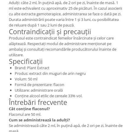
Adulți: câte 2 ml, în puțină apă, de 2 ori pe zi, înainte de masă. 1
ml este echivalent cu aproximativ 25 de picături. În cazul asocierii
cu alte extracte gemoterapice, administrarea se face o dată pe zi.
Durata administrării poate varia între 1 și 3 luni, cu posibilitatea
de reluare după 1 sau 2 luni de pauză.
Contraindicații și precauții
Produsul este contraindicat femeilor însărcinate și celor care
alăptează. Respectați modul de administrare menționat pe
ambalaj și consultați recomandările producătorului înainte de
utilizare.
Specificații
Brand: Plant Extract
Produs: extract din muguri de arin negru
Volum: 50 ml
Formă de prezentare: flacon
Utilizare: administrare orală
Conține alcool etilic de cereale 33% vol.
Întrebări frecvente
Cât conține flaconul?
Flaconul are 50 ml.
Cum se administrează la adulți?
Se administrează câte 2 ml, în puțină apă, de 2 ori pe zi, înainte de
masă.