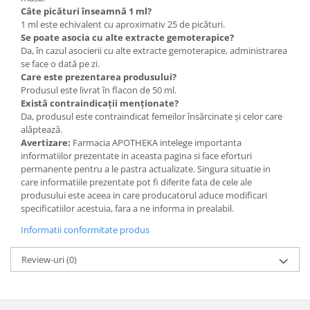
Câte picături înseamnă 1 ml?
1 ml este echivalent cu aproximativ 25 de picături.
Se poate asocia cu alte extracte gemoterapice?
Da, în cazul asocierii cu alte extracte gemoterapice, administrarea
se face o dată pe zi.
Care este prezentarea produsului?
Produsul este livrat în flacon de 50 ml.
Există contraindicații menționate?
Da, produsul este contraindicat femeilor însărcinate și celor care
alăptează.
Avertizare:
Farmacia APOTHEKA intelege importanta
informatiilor prezentate in aceasta pagina si face eforturi
permanente pentru a le pastra actualizate. Singura situatie in
care informatiile prezentate pot fi diferite fata de cele ale
produsului este aceea in care producatorul aduce modificari
specificatiilor acestuia, fara a ne informa in prealabil.
Informatii conformitate produs
Review-uri
(0)