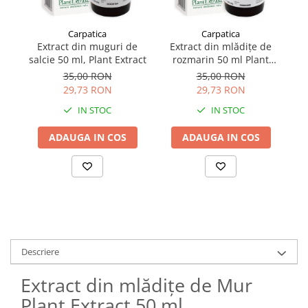
Carpatica
Carpatica
Extract din muguri de
Extract din mlădițe de
salcie 50 ml, Plant Extract
rozmarin 50 ml Plant
Za
Extract
35,00 RON
35,00 RON
29,73 RON
29,73 RON
IN STOC
IN STOC
ADAUGA IN COS
ADAUGA IN COS
Descriere
Extract din mlădițe de Mur
Plant Extract 50 ml