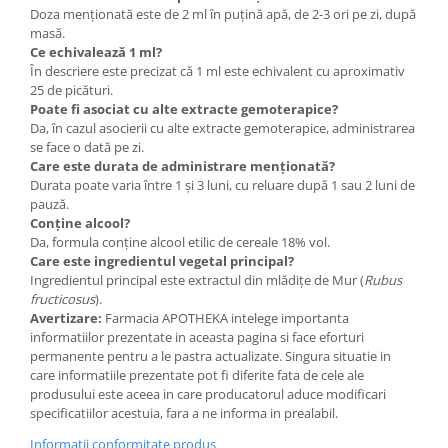
Doza menționată este de 2 ml în puțină apă, de 2-3 ori pe zi, după
masă.
Ce echivalează 1 ml?
În descriere este precizat că 1 ml este echivalent cu aproximativ
25 de picături.
Poate fi asociat cu alte extracte gemoterapice?
Da, în cazul asocierii cu alte extracte gemoterapice, administrarea
se face o dată pe zi.
Care este durata de administrare menționată?
Durata poate varia între 1 și 3 luni, cu reluare după 1 sau 2 luni de
pauză.
Conține alcool?
Da, formula conține alcool etilic de cereale 18% vol.
Care este ingredientul vegetal principal?
Ingredientul principal este extractul din mlădițe de Mur (
Rubus
fructicosus
).
Avertizare:
Farmacia APOTHEKA intelege importanta
informatiilor prezentate in aceasta pagina si face eforturi
permanente pentru a le pastra actualizate. Singura situatie in
care informatiile prezentate pot fi diferite fata de cele ale
produsului este aceea in care producatorul aduce modificari
specificatiilor acestuia, fara a ne informa in prealabil.
Informatii conformitate produs