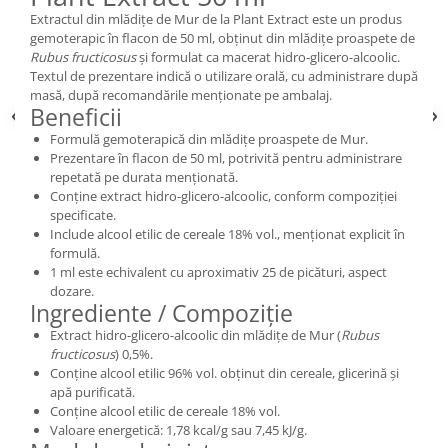
Extractul din mlădițe de Mur de la Plant Extract este un produs
gemoterapic în flacon de 50 ml, obținut din mlădițe proaspete de
Rubus fructicosus
și formulat ca macerat hidro-glicero-alcoolic.
Textul de prezentare indică o utilizare orală, cu administrare după
masă, după recomandările menționate pe ambalaj.
Beneficii
Formulă gemoterapică din mlădițe proaspete de Mur.
Prezentare în flacon de 50 ml, potrivită pentru administrare
repetată pe durata menționată.
Conține extract hidro-glicero-alcoolic, conform compoziției
specificate.
Include alcool etilic de cereale 18% vol., menționat explicit în
formulă.
1 ml este echivalent cu aproximativ 25 de picături, aspect
dozare.
Ingrediente / Compoziție
Extract hidro-glicero-alcoolic din mlădițe de Mur (
Rubus
fructicosus
) 0,5%.
Conține alcool etilic 96% vol. obținut din cereale, glicerină și
apă purificată.
Conține alcool etilic de cereale 18% vol.
Valoare energetică: 1,78 kcal/g sau 7,45 kJ/g.