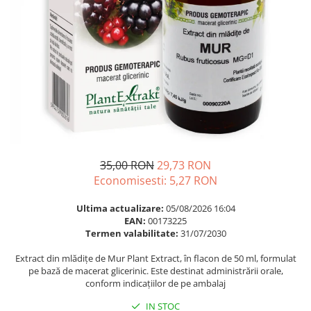
Multivitamine
Ingrijire par
Omega 3
Balsam masca si tratament
Par si unghii
Produse cu SPF Pentru Fata
Probiotice si prebiotice
Repelenti insecte
Prostata
Sanatate urinara
Sistemul respirator
Slabire si control greutate
35,00 RON
29,73 RON
Somn stres si anxietate
Economisesti:
5,27
RON
Supliment Calciu
Ultima actualizare:
05/08/2026 16:04
Supliment Complexe
EAN:
00173225
Termen valabilitate:
31/07/2030
Supliment Fier
Extract din mlădițe de Mur Plant Extract, în flacon de 50 ml, formulat
Supliment Magneziu
pe bază de macerat glicerinic. Este destinat administrării orale,
Supliment Vitamina B
conform indicațiilor de pe ambalaj
Supliment Vitamina C
IN STOC