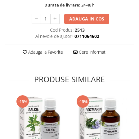
Durata de livrare:
24-48 h
Supliment Vitamina D3
Supliment Vitamina E
ADAUGA IN COS
Supliment Zinc
Cod Produs:
2513
Tincturi si Gemoderivate
Ai nevoie de ajutor?
0711064602
Tuse gat si respiratie
Adauga la Favorite
Cere informatii
Vitamine si minerale
PRODUSE SIMILARE
-15%
-15%