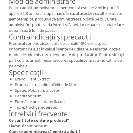
Mod de administrare
Pentru adulți, administrarea menționată este de 2 ml în puțină
apă, de 2-3 ori pe zi, după masă. În cazul asocierii cu alte extracte
gemoterapice, produsul se administrează o dată pe zi. Durata
administrării poate varia între 1 și 3 luni, iar reluarea se poate face
după 1 sau 2 luni de pauză.
Contraindicații și precauții
Produsul conține alcool etilic de cereale 18% vol., aspect
important de luat în calcul înainte de utilizare. Respectați doza și
modul de administrare menționate de producător. Pentru situații
particulare, urmați recomandarea specialistului sau indicațiile de
pe ambalaj.
Specificații
Brand: Plant Extract
Produs: extract din mlădițe de Mur
Specie:
Rubus fructicosus
Cantitate: 50 ml
Formă de prezentare: flacon
Tip: extract gemoterapic
Întrebări frecvente
Ce cantitate conține produsul?
Flaconul conține 50 ml.
Cum se administrează pentru adulți?