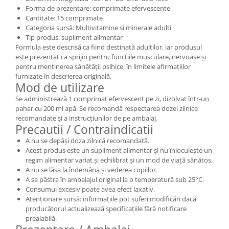
Forma de prezentare: comprimate efervescente
Cantitate: 15 comprimate
Categoria sursă: Multivitamine si minerale adulti
Tip produs: supliment alimentar
Formula este descrisă ca fiind destinată adultilor, iar produsul
este prezentat ca sprijin pentru funcțiile musculare, nervoase și
pentru menținerea sănătății psihice, în limitele afirmațiilor
furnizate în descrierea originală.
Mod de utilizare
Se administrează 1 comprimat efervescent pe zi, dizolvat într-un
pahar cu 200 ml apă. Se recomandă respectarea dozei zilnice
recomandate și a instrucțiunilor de pe ambalaj.
Precautii / Contraindicatii
A nu se depăși doza zilnică recomandată.
Acest produs este un supliment alimentar și nu înlocuiește un
regim alimentar variat și echilibrat și un mod de viață sănătos.
A nu se lăsa la îndemâna și vederea copiilor.
A se păstra în ambalajul original la o temperatură sub 25°C.
Consumul excesiv poate avea efect laxativ.
Atenționare sursă: informațiile pot suferi modificări dacă
producătorul actualizează specificațiile fără notificare
prealabilă.