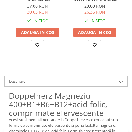
400+B1+B6+B12+Acid
efervescente
37,00 RON
29,00 RON
Folic, 30 Comprimate
30,63 RON
26,36 RON
IN STOC
IN STOC
ADAUGA IN COS
ADAUGA IN COS
Descriere
Doppelherz Magneziu
400+B1+B6+B12+acid folic,
comprimate efervescente
Acest supliment alimentar de la Doppelherz este conceput sub
forma de comprimate efervescente și pune laolaltă magneziu,
vitaminele B1, B6, B12 și acid folic. Formula este prezentată în