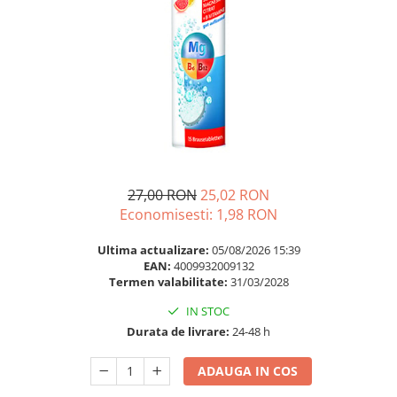
Multivitamine
Ingrijire par
Omega 3
Balsam masca si tratament
Par si unghii
Produse cu SPF Pentru Fata
Probiotice si prebiotice
Repelenti insecte
Prostata
Sanatate urinara
Sistemul respirator
Slabire si control greutate
27,00 RON
25,02 RON
Economisesti:
1,98
RON
Somn stres si anxietate
Supliment Calciu
Ultima actualizare:
05/08/2026 15:39
EAN:
4009932009132
Supliment Complexe
Termen valabilitate:
31/03/2028
Supliment Fier
IN STOC
Supliment Magneziu
Durata de livrare:
24-48 h
Supliment Vitamina B
ADAUGA IN COS
Supliment Vitamina C