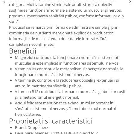
categoria Multivitamine si minerale adulti și are ca obiectiv
susținerea funcționării normale a sistemului muscular și nervos,
precum și menținerea sănătății psihice, conform informațiilor din
sursă.
Produsul se remarcă prin forma de administrare simplă și prin
combinația de nutrienți menționată explicit de producător.
Informațiile de mai jos redau doar datele furnizate, fără
completări neconfirmate.
Beneficii
Magneziul contribuie la funcționarea normală a sistemului
muscular și este implicat în funcționarea sistemului nervos.
Vitamina B1 contribuie la metabolismul energetic normal și la
funcționarea normală a sistemului nervos.
Vitamina B6 contribuie la reducerea oboselii și extenuării și
are rol în menținerea sănătății psihice.
Vitamina B12 contribuie la formarea normală a globulelor roșii
și la metabolismul energetic normal.
Acidul folic este menționat ca având un rol important în
sănătatea sistemului nervos și în metabolismul normal al
homocisteinei.
Proprietati si caracteristici
Brand: Doppelherz
Denumire: Magneziu 400+B1+B6+B12+acid folic