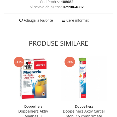
Cod Produs:
108082
Supliment Vitamina D3
Ai nevoie de ajutor?
0711064602
Supliment Vitamina E
Adauga la Favorite
Cere informatii
Supliment Zinc
Tincturi si Gemoderivate
Tuse gat si respiratie
PRODUSE SIMILARE
Vitamine si minerale
-17%
-9%
Doppelherz
Doppelherz
Doppelherz Aktiv
Doppelherz Aktiv Carcel
C
Magneziu
Stop, 15 comprimate
co