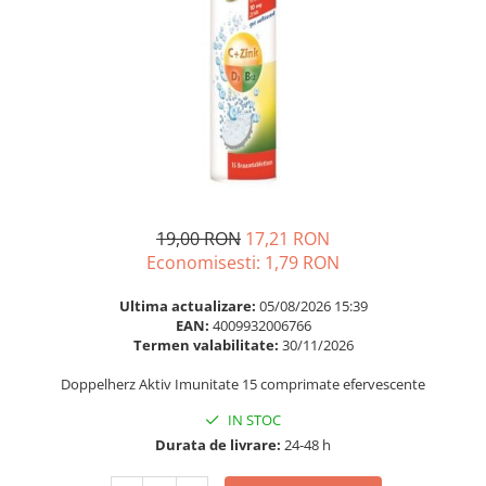
Multivitamine
Ingrijire par
Omega 3
Balsam masca si tratament
Par si unghii
Produse cu SPF Pentru Fata
Probiotice si prebiotice
Repelenti insecte
Prostata
Sanatate urinara
Sistemul respirator
Slabire si control greutate
19,00 RON
17,21 RON
Economisesti:
1,79
RON
Somn stres si anxietate
Supliment Calciu
Ultima actualizare:
05/08/2026 15:39
EAN:
4009932006766
Supliment Complexe
Termen valabilitate:
30/11/2026
Supliment Fier
Doppelherz Aktiv Imunitate 15 comprimate efervescente
Supliment Magneziu
IN STOC
Supliment Vitamina B
Durata de livrare:
24-48 h
Supliment Vitamina C