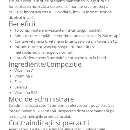
zilnică. Formula include nutrienți menționați în legătură cu
funcționarea normală a sistemului imunitar și cu protecția
celulelor împotriva stresului oxidativ, într-un format ușor de
dizolvat în apă.
Beneficii
15 comprimate efervescente într-un singur pachet.
Administrare simplă: 1 comprimat pe zi, dizolvat în 200 ml apă.
Conține vitamina C, vitamina D, zinc, seleniu și vitamina B12.
Include nutrienți asociați susținerii imunității și
metabolismului energetic normal.
Formă efervescentă potrivită pentru consum în lichid.
Ingrediente/Compoziție
Vitamina C
Vitamina D
Zinc
Seleniu
Vitamina B12
Mod de administrare
Se administrează câte 1 comprimat efervescent pe zi, dizolvat
într-un pahar cu 200 ml apă. Respectați doza recomandată pe
ambalaj și indicațiile producătorului.
Contraindicații și precauții
Acest produs este un supliment alimentar. Suplimentele