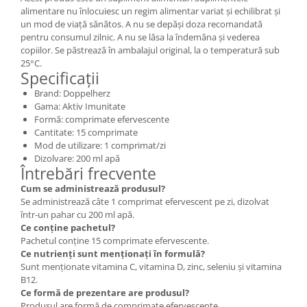
alimentare nu înlocuiesc un regim alimentar variat și echilibrat și
un mod de viață sănătos. A nu se depăși doza recomandată
pentru consumul zilnic. A nu se lăsa la îndemâna și vederea
copiilor. Se păstrează în ambalajul original, la o temperatură sub
25°C.
Specificații
Brand: Doppelherz
Gama: Aktiv Imunitate
Formă: comprimate efervescente
Cantitate: 15 comprimate
Mod de utilizare: 1 comprimat/zi
Dizolvare: 200 ml apă
Întrebări frecvente
Cum se administrează produsul?
Se administrează câte 1 comprimat efervescent pe zi, dizolvat
într-un pahar cu 200 ml apă.
Ce conține pachetul?
Pachetul conține 15 comprimate efervescente.
Ce nutrienți sunt menționați în formulă?
Sunt menționate vitamina C, vitamina D, zinc, seleniu și vitamina
B12.
Ce formă de prezentare are produsul?
Produsul are formă de comprimate efervescente.