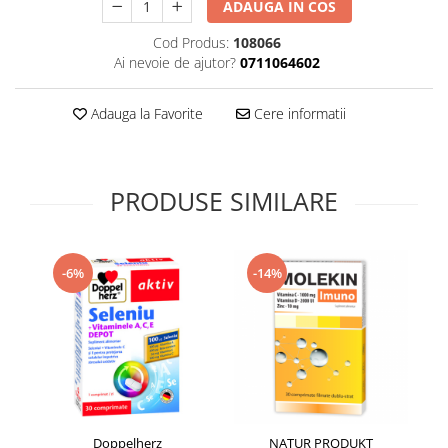
ADAUGA IN COS
Supliment Vitamina D3
Cod Produs:
108066
Supliment Vitamina E
Ai nevoie de ajutor?
0711064602
Supliment Zinc
Tincturi si Gemoderivate
Adauga la Favorite
Cere informatii
Tuse gat si respiratie
Vitamine si minerale
PRODUSE SIMILARE
-6%
-14%
Doppelherz
NATUR PRODUKT