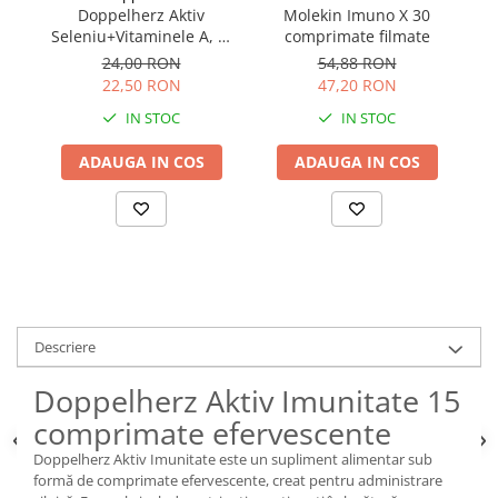
Doppelherz Aktiv
Molekin Imuno X 30
M
Seleniu+Vitaminele A, C,
comprimate filmate
E 30 comprimate
24,00 RON
54,88 RON
22,50 RON
47,20 RON
IN STOC
IN STOC
ADAUGA IN COS
ADAUGA IN COS
Descriere
Doppelherz Aktiv Imunitate 15
comprimate efervescente
Doppelherz Aktiv Imunitate este un supliment alimentar sub
formă de comprimate efervescente, creat pentru administrare