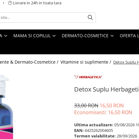
 🕐 Livrare in 24h in toata tara
A
MAMA SI COPILUL
DERMATO-COSMETICE
OFERTA L
ente & Dermato-Cosmetice /
Vitamine si suplimente /
Detox Suplu H
Detox Suplu Herbageti
33,00 RON
16,50 RON
Economisesti:
16,50
RON
Ultima actualizare:
05/08/2026 1
EAN:
6425262004605
Termen valabilitate:
28/09/2026