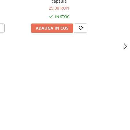
capsule
84,
25,08 RON
IN STOC
ADAUGA IN COS
ADAU