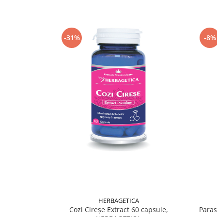
Supliment Vitamina D3
Supliment Vitamina E
-31%
-8%
Supliment Zinc
Tincturi si Gemoderivate
Tuse gat si respiratie
Vitamine si minerale
HERBAGETICA
Cozi Cireșe Extract 60 capsule,
Paras