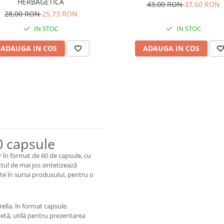
HERBAGETICA
43,00 RON
37,60 RON
28,00 RON
25,73 RON
IN STOC
IN STOC
ADAUGA IN COS
ADAUGA IN COS
0 capsule
 în format de 60 de capsule, cu
xtul de mai jos sintetizează
te în sursa produsului, pentru o
ella, în format capsule.
hetă, utilă pentru prezentarea