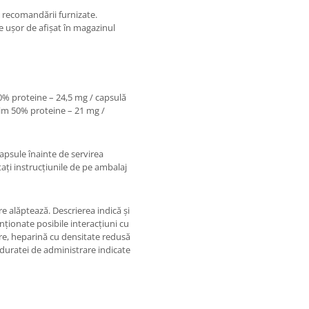
 recomandării furnizate.
e ușor de afișat în magazinul
0% proteine – 24,5 mg / capsulă
nim 50% proteine – 21 mg /
psule înainte de servirea
tați instrucțiunile de pe ambalaj
re alăptează. Descrierea indică și
ționate posibile interacțiuni cu
re, heparină cu densitate redusă
 duratei de administrare indicate