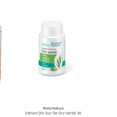
-22%
Rotta Natura
Extract Din Suc De Orz Verde 30
Feronix H