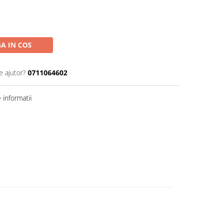
A IN COS
e ajutor?
0711064602
informatii