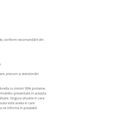
ale, conform recomandării din
.
are, precum și atenționări
lorella cu minim 50% proteine.
matiilor prezentate in aceasta
izate. Singura situatie in care
usului este aceea in care
 a ne informa in prealabil.