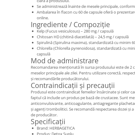
clară a produsului.
Se administrează înainte de mesele principale, conform
Ambalarea în flacon cu 60 de capsule oferă o prezentar
online.
Ingrediente / Compoziție
Kelp (Fucus vesiculosus) – 280 mg / capsulă
Chitosan HD (chitină diacetilată) – 24,5 mg / capsulă
Spirulină (Spirulina maxima), standardizată cu minim 6
Chlorella (Chlorella pyrenoidosa), standardizată cu mi
capsulă
Mod de administrare
Recomandarea menționată în sursa produsului este de 2 ca
meselor principale ale zilei. Pentru utilizare corectă, respec
și recomandările producătorului.
Contraindicații și precauții
Produsul este contraindicat femeilor însărcinate și celor ca
faptul că include un produs pe bază de crustacee. Sunt men
anticonvulsivante, anticoagulante, antiagregante placheta
și agenți trombolitici. Se recomandă respectarea dozei și a
de producător.
Specificații
Brand: HERBAGETICA
Produs: Detox Suplu