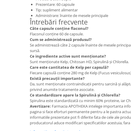
Prezentare: 60 capsule
Tip: supliment alimentar
Administrare: înainte de mesele principale
Întrebări frecvente
Câte capsule conține flaconul?
Flaconul conține 60 de capsule.
Cum se administrează produsul?
Se administrează câte 2 capsule înainte de mesele princip
sursă.
Ce ingrediente active sunt menționate?
Sunt menționate Kelp, Chitosan HD, Spirulină și Chlorella.
Care este cantitatea de Kelp per capsulă?
Fiecare capsulă conține 280 mg de Kelp (Fucus vesiculosus)
Există precauții importante?
Da, sunt menționate contraindicații pentru sarcină și alăpt
privind anumite tratamente asociate.
Ce standardizare apare la Spirulină și Chlorella?
Spirulina este standardizată cu minim 60% proteine, iar Ch
Avertizare:
Farmacia APOTHEKA intelege importanta infor
pagina si face eforturi permanente pentru a le pastra actual
informatiile prezentate pot fi diferite fata de cele ale prod
producatorul aduce modificari specificatiilor acestuia, fara