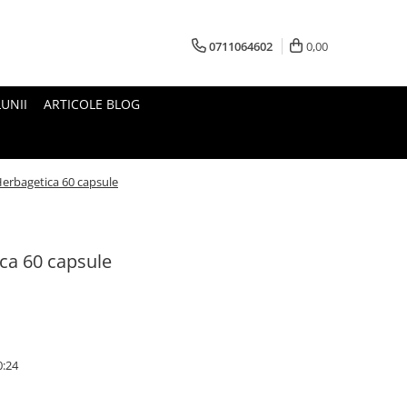
0711064602
0,00
UNII
ARTICOLE BLOG
erbagetica 60 capsule
ca 60 capsule
0:24