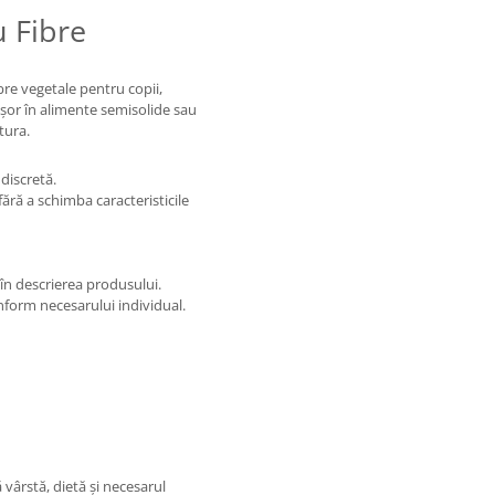
u Fibre
bre vegetale pentru copii,
 ușor în alimente semisolide sau
tura.
discretă.
ără a schimba caracteristicile
în descrierea produsului.
nform necesarului individual.
 vârstă, dietă și necesarul