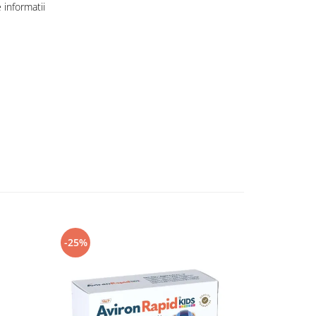
informatii
-25%