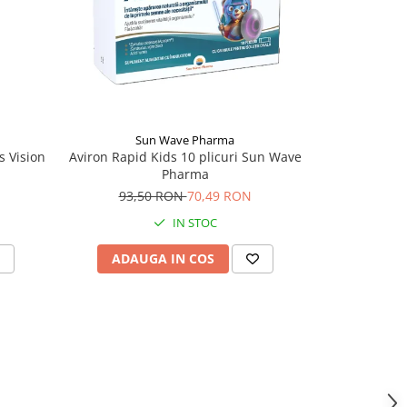
Sun Wave Pharma
C
 Vision
Aviron Rapid Kids 10 plicuri Sun Wave
Casen Fibra
Pharma
93,50 RON
70,49 RON
IN STOC
ADAUGA IN COS
ADAU