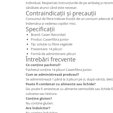
individual. Respectați instrucțiunile de pe ambalaj și reco
sănătate atunci când este necesar.
Contraindicații și precauții
Consumul de fibre trebuie însoțit de un consum adecvat de 
îndemâna și vederea copiilor mici.
Specificații
Brand: Casen Recordati
Produs: Casenfibra Junior
Tip: soluție cu fibre vegetale
Prezentare: 14 plicuri
Formă de administrare: plicuri
Întrebări frecvente
Ce conține pachetul?
Pachetul conține 14 plicuri Casenfibra Junior.
Cum se administrează produsul?
Se administrează 1 până la 3 plicuri pe zi, după vârstă, dietă
Poate fi combinat cu alimente sau lichide?
Da, poate fi amestecat cu alimente semisolide sau lichide f
culoarea sau textura.
Conține gluten?
Nu conține gluten.
Are îndulcitor?
Nu conține îndulcitor.