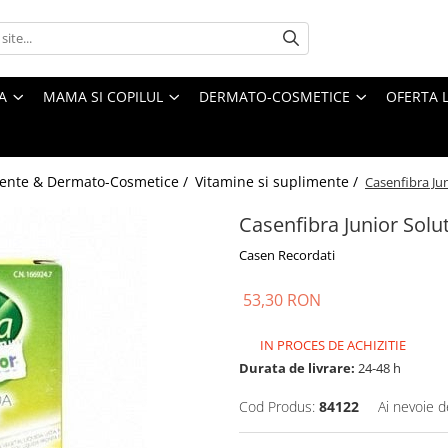
A
MAMA SI COPILUL
DERMATO-COSMETICE
OFERTA L
ente & Dermato-Cosmetice /
Vitamine si suplimente /
Casenfibra Jun
Casenfibra Junior Solut
Casen Recordati
53,30 RON
IN PROCES DE ACHIZITIE
Durata de livrare:
24-48 h
Cod Produs:
84122
Ai nevoie d