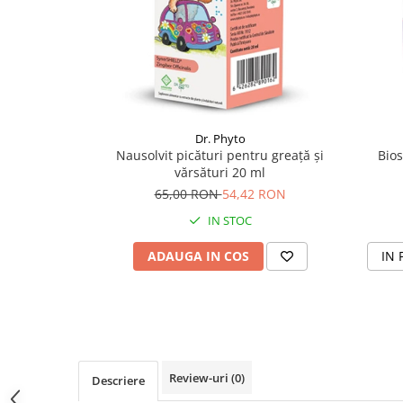
Supliment Vitamina D3
Supliment Vitamina E
Supliment Zinc
Tincturi si Gemoderivate
Tuse gat si respiratie
Dr. Phyto
Nausolvit picături pentru greață și
Bios
Vitamine si minerale
vărsături 20 ml
65,00 RON
54,42 RON
IN STOC
ADAUGA IN COS
IN 
Review-uri
(0)
Descriere