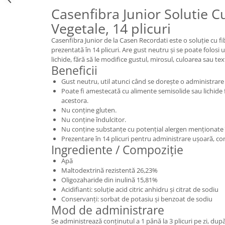
Casenfibra Junior Solutie C
Vegetale, 14 plicuri
Casenfibra Junior de la Casen Recordati este o soluție cu fi
prezentată în 14 plicuri. Are gust neutru și se poate folosi
lichide, fără să le modifice gustul, mirosul, culoarea sau tex
Beneficii
Gust neutru, util atunci când se dorește o administrare 
Poate fi amestecată cu alimente semisolide sau lichide f
acestora.
Nu conține gluten.
Nu conține îndulcitor.
Nu conține substanțe cu potențial alergen menționate 
Prezentare în 14 plicuri pentru administrare ușoară, co
Ingrediente / Compoziție
Apă
Maltodextrină rezistentă 26,23%
Oligozaharide din inulină 15,81%
Acidifianti: soluție acid citric anhidru și citrat de sodiu
Conservanți: sorbat de potasiu și benzoat de sodiu
Mod de administrare
Se administrează conținutul a 1 până la 3 plicuri pe zi, după