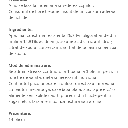
A nu se lasa la indemana si vederea copiilor.
Consumul de fibre trebuie insotit de un consum adecvat
de lichide.
Ingrediente:
Apa, maltodextrina rezistenta 26,23%, oligozaharide din
inulină 15,81%, acidifianți: soluție acid citric anhidru și
citrat de sodiu; conservanți: sorbat de potasiu și benzoat
de sodiu.
Mod de administrare:
Se administreaza continutul a 1 până la 3 plicuri pe zi, în
funcție de vârstă, dieta și necesarul individual.
Continutul plicului poate fi utilizat direct sau impreuna
cu băuturi necarbogazoase (apa plată, suc, lapte etc.) ori
alimente semisolide (iaurt, piureuri din fructe pentru
sugari etc.), fara a le modifica textura sau aroma.
Prezentare:
14 plicuri