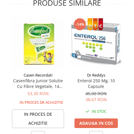
PRODUSE SIMILARE
Supliment Vitamina D3
Supliment Vitamina E
Supliment Zinc
-14%
Tincturi si Gemoderivate
Tuse gat si respiratie
Vitamine si minerale
Casen Recordati
Dr Reddys
BE
Casenfibra Junior Solutie
Enterol 250 Mg, 10
Sm
Cu Fibre Vegetale, 14
Capsule
plicuri
53,30 RON
45,00 RON
38,67 RON
IN PROCES DE ACHIZITIE
IN STOC
IN PROCES DE
ACHIZITIE
ADAUGA IN COS