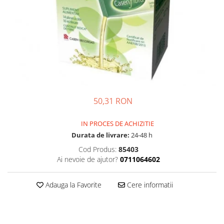
Multivitamine
Ingrijire par
Omega 3
Balsam masca si tratament
Par si unghii
Produse cu SPF Pentru Fata
Probiotice si prebiotice
Repelenti insecte
Prostata
Sanatate urinara
Sistemul respirator
50,31 RON
Slabire si control greutate
IN PROCES DE ACHIZITIE
Somn stres si anxietate
Durata de livrare:
24-48 h
Supliment Calciu
Cod Produs:
85403
Supliment Complexe
Ai nevoie de ajutor?
0711064602
Supliment Fier
Adauga la Favorite
Cere informatii
Supliment Magneziu
Supliment Vitamina B
Supliment Vitamina C