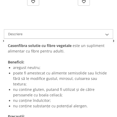
Descriere
Casenfibra solutie cu fibre vegetale
este un supliment
alimentar cu fibre pentru adulti.
Beneficii:
are
gust neutru;
poate fi amestecat cu alimente semisolide sau lichide
fără să le modifice gustul, mirosul, culoarea sau
textura;
nu contine gluten, putand fi utilizat și de către
persoanele cu boala celiacă;
nu conține îndulcitor;
nu conține substanțe cu potențial alergen.
Precautii: