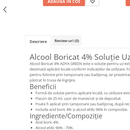
ADAUGA IN COS
Review-uri
(0)
Descriere
Alcool Boricat 4% Soluție U
Alcool Boricat 4% ADYA GREEN este o soluție pentru uz ext
destinată aplicării locale conform indicațiilor de utilizare.
pentru folosire prin tamponare sau badijonaj, iar prezent
păstrat în trusa de îngrijire.
Beneficii
Formă de soluție pentru aplicare locală, cu utilizare ext
Flacon de 25 ml, ușor de manevrat și de depozitat.
Poate fi aplicat prin tamponare sau badijonaj, după r
Include acid boric 4% și alcool etilic 96% în compoziție.
Ingrediente/Compoziție
Acid boric 4%.
Alcool etilic 96% - 70%.