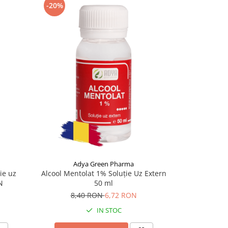
-20%
-20%
Adya Green Pharma
Ad
ie uz
Alcool Mentolat 1% Soluție Uz Extern
Apă oxigena
N
50 ml
7,
8,40 RON
6,72 RON
IN STOC