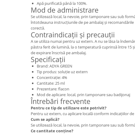
Apă purificată până la 100%.
Mod de administrare
Se utilizează local, la nevoie, prin tamponare sau sub form
întotdeauna instrucțiunile de pe ambalaj și recomandările 
corectă.
Contraindicații și precauții
A se utiliza numai pentru uz extern. A nu se lăsa la îndemâna
păstra ferit de lumină, la o temperatură cuprinsă între 15 și
de expirare înscrisă pe ambalaj.
Specificații
Brand: ADYA GREEN
Tip produs: soluție uz extern
Concentrație: 4%
Cantitate: 25 ml
Prezentare: flacon
Mod de aplicare: local, prin tamponare sau badijonaj
Întrebări frecvente
Pentru ce tip de utilizare este potrivit?
Pentru uz extern, cu aplicare locală conform indicațiilor de
Cum se aplică?
Se utilizează local, la nevoie, prin tamponare sau sub form
Ce cantitate conține?