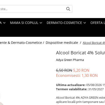
A
MAMA SI COPILUL
DERMATO-COSMETICE
OFERTA L
ente & Dermato-Cosmetice /
Dispozitive medicale /
Alcool Boricat 4
Alcool Boricat 4% Solu
Adya Green Pharma
6,50 RON
5,20 RON
Economisesti:
1,30
RON
Ultima actualizare:
05/08/2026 1
Termen valabilitate:
31/05/2027
Alcool Boricat 4% ADYA GREEN este o
aplicare locală prin tamponare sau 