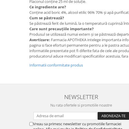
Flaconul conține 25 ml de soluție.
Ce ingrediente are?
Conține acid boric 4%, alcool etilic 96% 70% și apă purificat
Cum se păstrează?
Se păstrează ferit de lumină, la o temperatură cuprinsă într
Care sunt precauțiile importante?
Produsul se utilizează numai extern și se păstrează departe
Avertizare:
Farmacia APOTHEKA intelege importanta infor
pagina si face eforturi permanente pentru a le pastra actual
informatiile prezentate pot fi diferite fata de cele ale prod
producatorul aduce modificari specificatiilor acestuia, fara
Informatii conformitate produs
NEWSLETTER
Nu rata ofertele si promotiile noastre
Vreau sa primesc newsletter cu promotiile farmaciei
online. Afla mai multe in
Politica de Confidentialitate