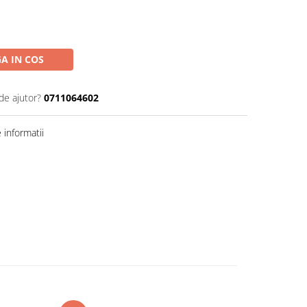
A IN COS
de ajutor?
0711064602
informatii