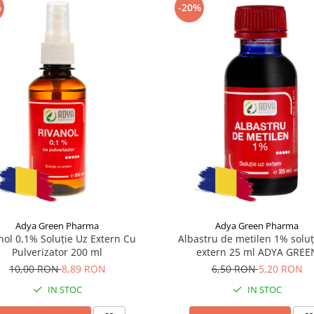
%
-20%
Adya Green Pharma
Adya Green Pharma
nol 0,1% Soluție Uz Extern Cu
Albastru de metilen 1% soluț
Pulverizator 200 ml
extern 25 ml ADYA GREE
10,00 RON
8,89 RON
6,50 RON
5,20 RON
IN STOC
IN STOC