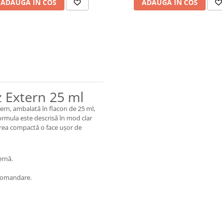
ADAUGA IN COS
ADAUGA IN COS
z Extern 25 ml
ern, ambalată în flacon de 25 ml,
 Formula este descrisă în mod clar
area compactă o face ușor de
ernă.
ecomandare.