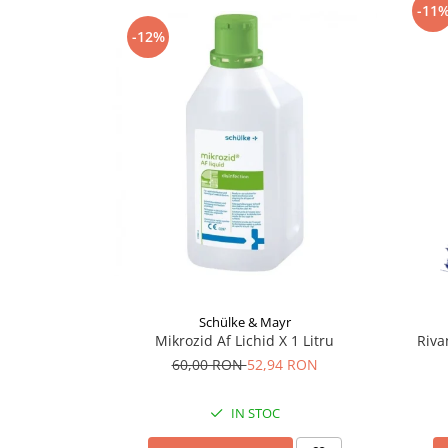
-11
Supliment Vitamina D3
-12%
Supliment Vitamina E
Supliment Zinc
Tincturi si Gemoderivate
Tuse gat si respiratie
Vitamine si minerale
Schülke & Mayr
Mikrozid Af Lichid X 1 Litru
Riva
60,00 RON
52,94 RON
IN STOC