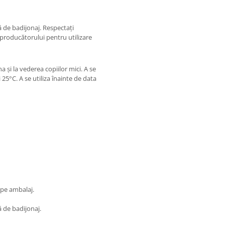
ă de badijonaj. Respectați
producătorului pentru utilizare
 și la vederea copiilor mici. A se
 25°C. A se utiliza înainte de data
 pe ambalaj.
ă de badijonaj.