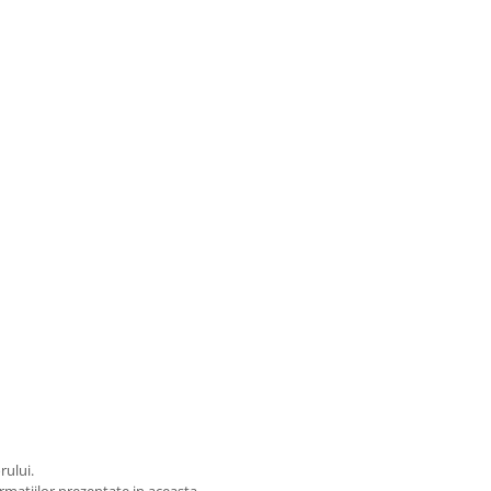
rului.
matiilor prezentate in aceasta