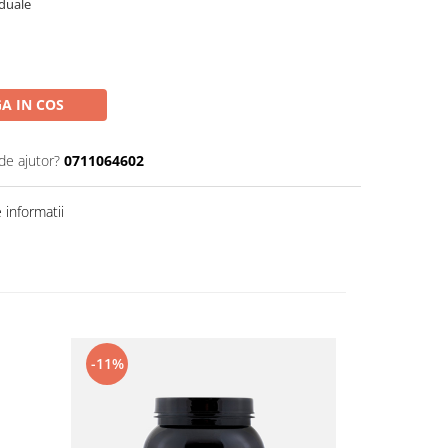
iduale
A IN COS
de ajutor?
0711064602
informatii
-11%