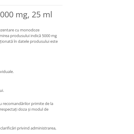
5000 mg, 25 ml
prezentare cu monodoze
numirea produsului indică 5000 mg
ționată în datele produsului este
viduale.
ui.
au recomandărilor primite de la
 respectați doza și modul de
clarificări privind administrarea,