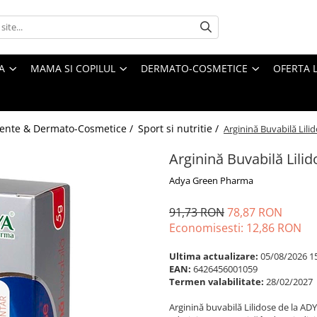
A
MAMA SI COPILUL
DERMATO-COSMETICE
OFERTA L
ente & Dermato-Cosmetice /
Sport si nutritie /
Arginină Buvabilă Lili
Arginină Buvabilă Lili
Adya Green Pharma
91,73 RON
78,87 RON
Economisesti:
12,86
RON
Ultima actualizare:
05/08/2026 1
EAN:
6426456001059
Termen valabilitate:
28/02/2027
Arginină buvabilă Lilidose de la A