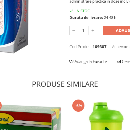
administrare practică în doze indiv
IN STOC
Durata de livrare:
24-48 h
ADAUG
Cod Produs:
109307
Ai nevoie 
Adauga la Favorite
Cere 
PRODUSE SIMILARE
%
-6%