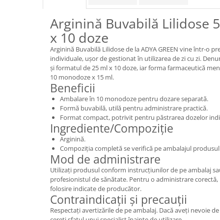
Arginină Buvabilă Lilidose 
x 10 doze
Arginină Buvabilă Lilidose de la ADYA GREEN vine într-o 
individuale, ușor de gestionat în utilizarea de zi cu zi. De
și formatul de 25 ml x 10 doze, iar forma farmaceutică men
10 monodoze x 15 ml.
Beneficii
Ambalare în 10 monodoze pentru dozare separată.
Formă buvabilă, utilă pentru administrare practică.
Format compact, potrivit pentru păstrarea dozelor indi
Ingrediente/Compoziție
Arginină.
Compoziția completă se verifică pe ambalajul produsul
Mod de administrare
Utilizați produsul conform instrucțiunilor de pe ambalaj s
profesionistul de sănătate. Pentru o administrare corectă,
folosire indicate de producător.
Contraindicații și precauții
Respectați avertizările de pe ambalaj. Dacă aveți nevoie de 
cereți sfatul unui specialist înainte de utilizare.