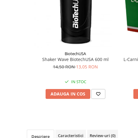
Supliment Vitamina D3
Supliment Vitamina E
Supliment Zinc
Tincturi si Gemoderivate
Tuse gat si respiratie
Vitamine si minerale
BiotechUSA
Shaker Wave BiotechUSA 600 ml
L-Carn
14,50 RON
13,05 RON
IN STOC
ADAUGA IN COS
Caracteristici
Review-uri
(0)
Descriere