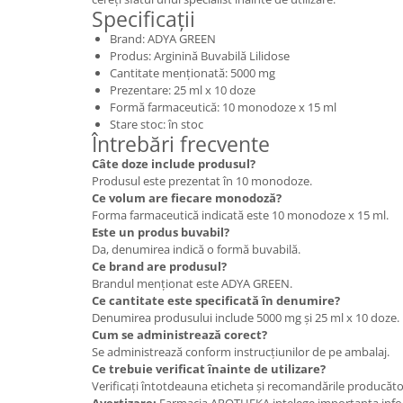
Specificații
Brand: ADYA GREEN
Produs: Arginină Buvabilă Lilidose
Cantitate menționată: 5000 mg
Prezentare: 25 ml x 10 doze
Formă farmaceutică: 10 monodoze x 15 ml
Stare stoc: în stoc
Întrebări frecvente
Câte doze include produsul?
Produsul este prezentat în 10 monodoze.
Ce volum are fiecare monodoză?
Forma farmaceutică indicată este 10 monodoze x 15 ml.
Este un produs buvabil?
Da, denumirea indică o formă buvabilă.
Ce brand are produsul?
Brandul menționat este ADYA GREEN.
Ce cantitate este specificată în denumire?
Denumirea produsului include 5000 mg și 25 ml x 10 doze.
Cum se administrează corect?
Se administrează conform instrucțiunilor de pe ambalaj.
Ce trebuie verificat înainte de utilizare?
Verificați întotdeauna eticheta și recomandările producăto
Avertizare:
Farmacia APOTHEKA intelege importanta infor