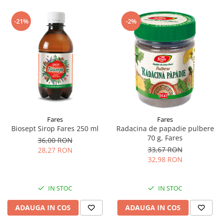
-21%
-2%
Fares
Fares
Biosept Sirop Fares 250 ml
Radacina de papadie pulbere
70 g, Fares
36,00 RON
33,67 RON
28,27 RON
32,98 RON
IN STOC
IN STOC
ADAUGA IN COS
ADAUGA IN COS