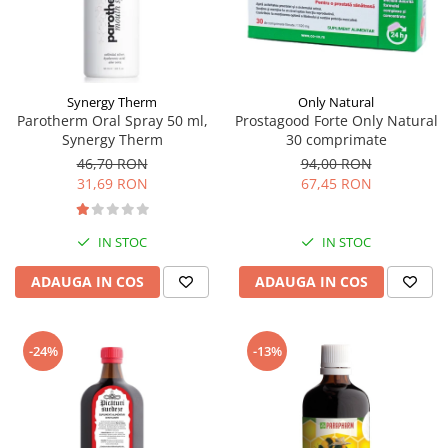
Supliment Vitamina D3
Supliment Vitamina E
Supliment Zinc
Synergy Therm
Only Natural
Tincturi si Gemoderivate
Parotherm Oral Spray 50 ml,
Prostagood Forte Only Natural
Synergy Therm
30 comprimate
Tuse gat si respiratie
46,70 RON
94,00 RON
Vitamine si minerale
31,69 RON
67,45 RON
IN STOC
IN STOC
ADAUGA IN COS
ADAUGA IN COS
-24%
-13%