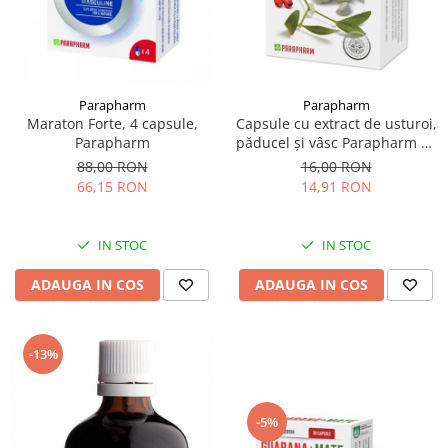
Parapharm
Parapharm
Maraton Forte, 4 capsule,
Capsule cu extract de usturoi,
Parapharm
păducel și vâsc Parapharm 30
capsule
88,00 RON
16,00 RON
66,15 RON
14,91 RON
IN STOC
IN STOC
ADAUGA IN COS
ADAUGA IN COS
-13%
-5%