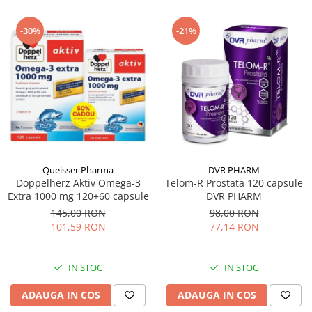
-30%
-21%
Queisser Pharma
DVR PHARM
Doppelherz Aktiv Omega-3
Telom-R Prostata 120 capsule
Extra 1000 mg 120+60 capsule
DVR PHARM
145,00 RON
98,00 RON
101,59 RON
77,14 RON
IN STOC
IN STOC
ADAUGA IN COS
ADAUGA IN COS