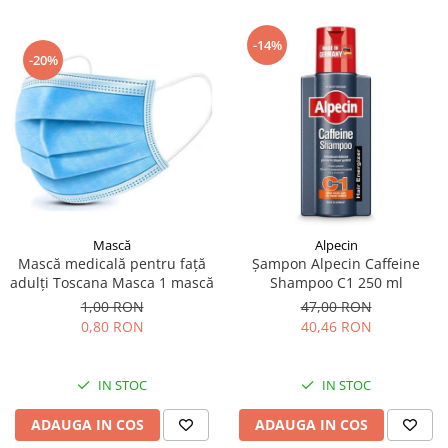
-14%
-20%
Mască
Alpecin
Mască medicală pentru față
Șampon Alpecin Caffeine
adulți Toscana Masca 1 mască
Shampoo C1 250 ml
1,00 RON
47,00 RON
0,80 RON
40,46 RON
IN STOC
IN STOC
ADAUGA IN COS
ADAUGA IN COS