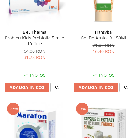
Bleu Pharma
Transvital
Probleu Kids Probiotic 5 ml x
Gel De Arnica X 150Ml
10 fiole
21,00 RON
64,00 RON
16,40 RON
31,78 RON
IN STOC
IN STOC
ADAUGA IN COS
ADAUGA IN COS
-25%
-7%