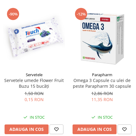
-90%
-12%
Servetele
Parapharm
Servetele umede Flower Fruit
Omega 3 Capsule cu ulei de
Buzu 15 bucăți
peste Parapharm 30 capsule
1,50 RON
12,86 RON
0,15 RON
11,35 RON
IN STOC
IN STOC
ADAUGA IN COS
ADAUGA IN COS