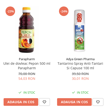
-23%
-24%
Parapharm
Adya Green Pharma
Ulei de dovleac Pepon 500 ml
Tantarino Spray Anti-Tantari
Parapharm
Si Capuse 100 ml
70,00 RON
39,50 RON
54,03 RON
30,01 RON
IN STOC
IN STOC
ADAUGA IN COS
ADAUGA IN COS