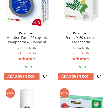
Multivitamine
Ingrijire par
Omega 3
Balsam masca si tratament
Par si unghii
Produse cu SPF Pentru Fata
Probiotice si prebiotice
Repelenti insecte
Prostata
Parapharm
Parapharm
Sanatate urinara
Maraton Forte 20 capsule
Senna X 30 capsule
Parapharm – Supliment
Parapharm
Sistemul respirator
pentru performanță sexuală
280,00 RON
18,84 RON
masculină
Slabire si control greutate
219,00 RON
18,65 RON
Somn stres si anxietate
IN STOC
IN STOC
Supliment Calciu
Supliment Complexe
ADAUGA IN COS
ADAUGA IN COS
Supliment Fier
Supliment Magneziu
-32%
-28%
Supliment Vitamina B
Supliment Vitamina C