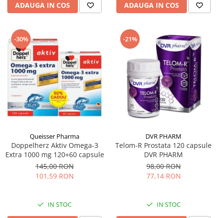
ADAUGA IN COS
ADAUGA IN COS
-30%
-21%
Queisser Pharma
DVR PHARM
Doppelherz Aktiv Omega-3
Telom-R Prostata 120 capsule
Extra 1000 mg 120+60 capsule
DVR PHARM
145,00 RON
98,00 RON
101,59 RON
77,14 RON
IN STOC
IN STOC