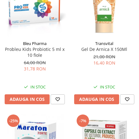
Bleu Pharma
Transvital
Probleu Kids Probiotic 5 ml x
Gel De Arnica X 150Ml
10 fiole
21,00 RON
64,00 RON
16,40 RON
31,78 RON
IN STOC
IN STOC
ADAUGA IN COS
ADAUGA IN COS
-25%
-7%