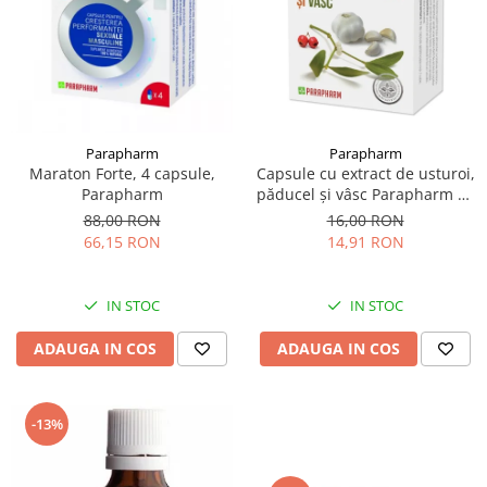
Parapharm
Parapharm
Maraton Forte, 4 capsule,
Capsule cu extract de usturoi,
Parapharm
păducel și vâsc Parapharm 30
capsule
88,00 RON
16,00 RON
66,15 RON
14,91 RON
IN STOC
IN STOC
ADAUGA IN COS
ADAUGA IN COS
-13%