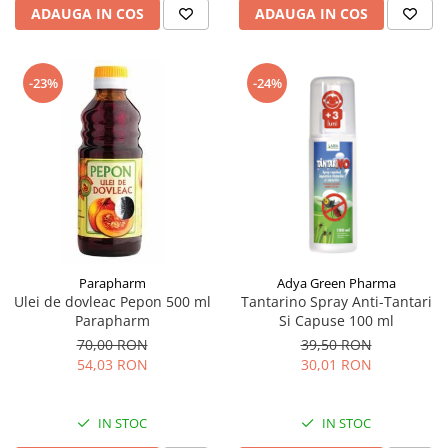
ADAUGA IN COS
ADAUGA IN COS
-23%
-24%
Parapharm
Adya Green Pharma
Ulei de dovleac Pepon 500 ml
Tantarino Spray Anti-Tantari
Parapharm
Si Capuse 100 ml
70,00 RON
39,50 RON
54,03 RON
30,01 RON
IN STOC
IN STOC