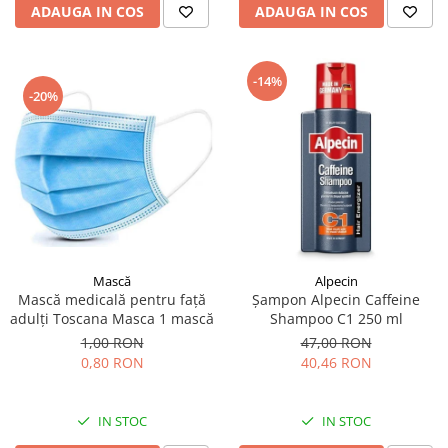
ADAUGA IN COS
ADAUGA IN COS
-14%
-20%
Mască
Alpecin
Mască medicală pentru față
Șampon Alpecin Caffeine
adulți Toscana Masca 1 mască
Shampoo C1 250 ml
1,00 RON
47,00 RON
0,80 RON
40,46 RON
IN STOC
IN STOC