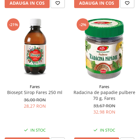
ADAUGA IN COS
ADAUGA IN COS
-21%
-2%
Fares
Fares
Biosept Sirop Fares 250 ml
Radacina de papadie pulbere
70 g, Fares
36,00 RON
33,67 RON
28,27 RON
32,98 RON
IN STOC
IN STOC