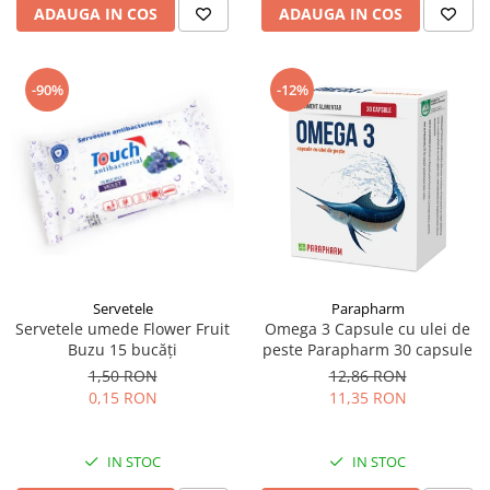
ADAUGA IN COS
ADAUGA IN COS
-90%
-12%
Servetele
Parapharm
Servetele umede Flower Fruit
Omega 3 Capsule cu ulei de
Buzu 15 bucăți
peste Parapharm 30 capsule
1,50 RON
12,86 RON
0,15 RON
11,35 RON
IN STOC
IN STOC