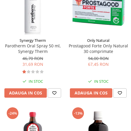
Supliment Vitamina D3
Supliment Vitamina E
Supliment Zinc
Tincturi si Gemoderivate
Synergy Therm
Only Natural
Tuse gat si respiratie
Parotherm Oral Spray 50 ml,
Prostagood Forte Only Natural
Vitamine si minerale
Synergy Therm
30 comprimate
46,70 RON
94,00 RON
31,69 RON
67,45 RON
IN STOC
IN STOC
ADAUGA IN COS
ADAUGA IN COS
-24%
-13%