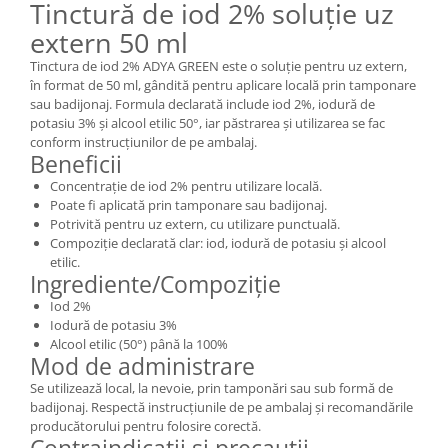
Tinctură de iod 2% soluție uz
extern 50 ml
Tinctura de iod 2% ADYA GREEN este o soluție pentru uz extern,
în format de 50 ml, gândită pentru aplicare locală prin tamponare
sau badijonaj. Formula declarată include iod 2%, iodură de
potasiu 3% și alcool etilic 50°, iar păstrarea și utilizarea se fac
conform instrucțiunilor de pe ambalaj.
Beneficii
Concentrație de iod 2% pentru utilizare locală.
Poate fi aplicată prin tamponare sau badijonaj.
Potrivită pentru uz extern, cu utilizare punctuală.
Compoziție declarată clar: iod, iodură de potasiu și alcool
etilic.
Ingrediente/Compoziție
Iod 2%
Iodură de potasiu 3%
Alcool etilic (50°) până la 100%
Mod de administrare
Se utilizează local, la nevoie, prin tamponări sau sub formă de
badijonaj. Respectă instrucțiunile de pe ambalaj și recomandările
producătorului pentru folosire corectă.