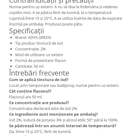
Contraindicații și precauții
Numai pentru uz extern. A nu se lăsa la îndemâna și vederea
copiilor mici. A se păstra ferit de lumină, la o temperatură
cuprinsă între 15 și 25°C. A se utiliza înainte de data de expirare
înscrisă pe ambalaj. Produsul poate păta.
Specificații
Brand: ADYA GREEN
Tip produs: tinctură de iod
Concentrație: 2%
Mod de utilizare: uz extern
Formă de prezentare: flacon
Cantitate: 50 ml
Întrebări frecvente
Cum se aplică tinctura de iod?
Local, prin tamponare sau badijonaj, numai pentru uz extern.
Cât conține flaconul?
Flaconul are 50 ml.
Ce concentrație are produsul?
Concentrația declarată este de iod 2%.
Ce ingrediente sunt menționate pe ambalaj?
Iod 2%, iodură de potasiu 3% și alcool etilic 50° până la 100%.
Se păstrează într-un anumit interval de temperatură?
Da, între 15 și 25°C, ferit de lumină.