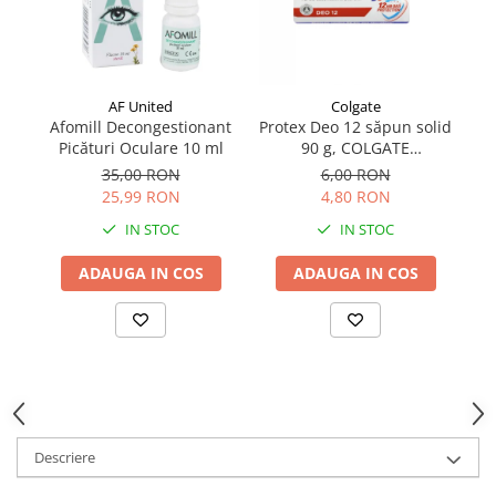
AF United
Colgate
Afomill Decongestionant
Protex Deo 12 săpun solid
Picături Oculare 10 ml
90 g, COLGATE
PALMOLIVE ROMANIA
35,00 RON
6,00 RON
25,99 RON
4,80 RON
IN STOC
IN STOC
ADAUGA IN COS
ADAUGA IN COS
Descriere