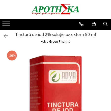
Vitamine si suplimente
Ingrijire personala
Mama si copilul
Dermato-cosmetice
Antioxidanti
Absorbante si tampoane
Hranire bebelusi
Ingrijire corp
Tinctură de iod 2% soluție uz extern 50 ml
Articulatii oase si muschi
Aromaterapie si uleiuri esentiale
Biberoane si tetine
Hidratare corp
Lapte praf
Maini si picioare
Adya Green Pharma
Detoxifiere
Creme si unguente
Suzete si accesorii
Piele uscata si atopica
Diabet si glicemie
Dischete servetele si betisoare
Ingrijire bebelusi
Ingrijire fata
-20%
Digestie si tranzit
Igiena corpului
Baie si igiena
Acnee si ten gras
Energie si vitalitate
Sapun si gel de dus
Jucarii si accesorii copii
Creme de Fata
Igiena intima
Ficat si bila
Curatare si demachiere
Scutece si servetele umede
Igiena orala
Imunitate
Hidratare
Apa de gura si ata dentara
Seruri si tratamente
Inima si circulatie
Pasta de dinti
Memorie si concentrare
Periute si accesorii
Menopauza si echilibru feminin
Ingrijire ochi