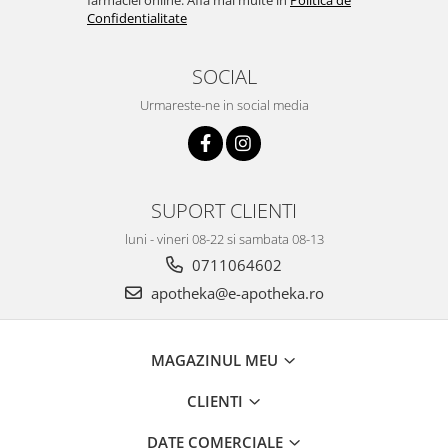
farmaciei online. Afla mai multe in
Politica de
Confidentialitate
SOCIAL
Urmareste-ne in social media
SUPORT CLIENTI
luni - vineri 08-22 si sambata 08-13
0711064602
apotheka@e-apotheka.ro
MAGAZINUL MEU
CLIENTI
DATE COMERCIALE