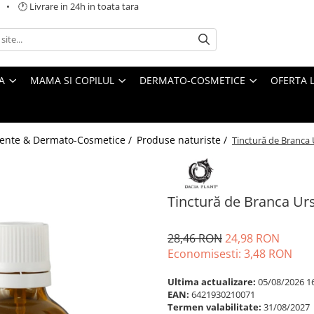
 🕐 Livrare in 24h in toata tara
A
MAMA SI COPILUL
DERMATO-COSMETICE
OFERTA L
ente & Dermato-Cosmetice /
Produse naturiste /
Tinctură de Branca 
Tinctură de Branca Urs
28,46 RON
24,98 RON
Economisesti:
3,48
RON
Ultima actualizare:
05/08/2026 1
EAN:
6421930210071
Termen valabilitate:
31/08/2027