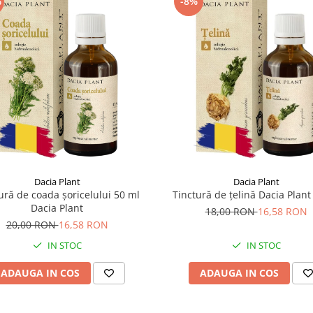
%
-8%
Dacia Plant
Dacia Plant
ură de coada șoricelului 50 ml
Tinctură de țelină Dacia Plant
Dacia Plant
18,00 RON
16,58 RON
20,00 RON
16,58 RON
IN STOC
IN STOC
ADAUGA IN COS
ADAUGA IN COS