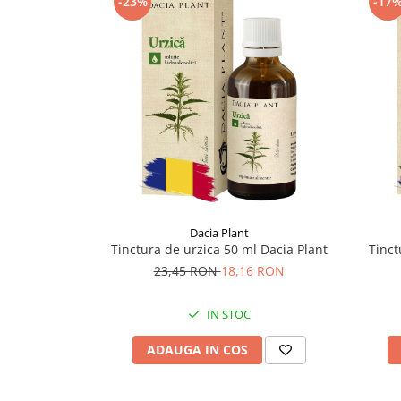
-23%
-17
Supliment Vitamina D3
Supliment Vitamina E
Supliment Zinc
Tincturi si Gemoderivate
Tuse gat si respiratie
Vitamine si minerale
Dacia Plant
Tinctura de urzica 50 ml Dacia Plant
Tinct
23,45 RON
18,16 RON
IN STOC
ADAUGA IN COS