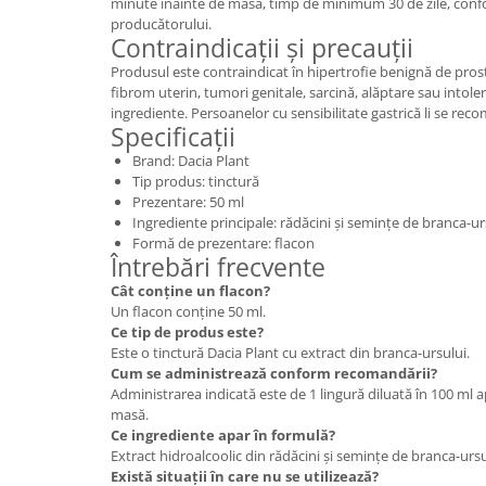
minute înainte de masă, timp de minimum 30 de zile, confo
producătorului.
Contraindicații și precauții
Produsul este contraindicat în hipertrofie benignă de pro
fibrom uterin, tumori genitale, sarcină, alăptare sau intoler
ingrediente. Persoanelor cu sensibilitate gastrică li se r
Specificații
Brand: Dacia Plant
Tip produs: tinctură
Prezentare: 50 ml
Ingrediente principale: rădăcini și semințe de branca-ur
Formă de prezentare: flacon
Întrebări frecvente
Cât conține un flacon?
Un flacon conține 50 ml.
Ce tip de produs este?
Este o tinctură Dacia Plant cu extract din branca-ursului.
Cum se administrează conform recomandării?
Administrarea indicată este de 1 lingură diluată în 100 ml ap
masă.
Ce ingrediente apar în formulă?
Extract hidroalcoolic din rădăcini și semințe de branca-ur
Există situații în care nu se utilizează?