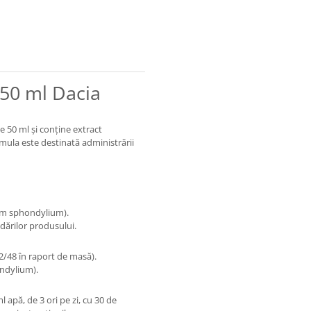
 50 ml Dacia
e 50 ml și conține extract
rmula este destinată administrării
eum sphondylium).
dărilor produsului.
 52/48 în raport de masă).
ndylium).
l apă, de 3 ori pe zi, cu 30 de