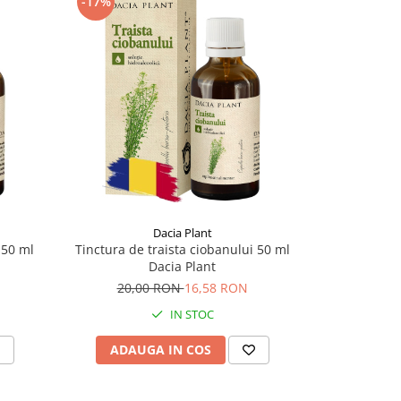
-17%
-8%
Dacia Plant
 50 ml
Tinctura de traista ciobanului 50 ml
Tinctură de c
Dacia Plant
18,
20,00 RON
16,58 RON
IN STOC
ADAUGA IN COS
ADAU