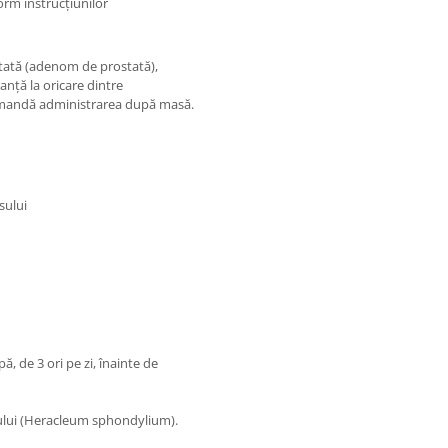
rm instrucțiunilor
stată (adenom de prostată),
anță la oricare dintre
ecomandă administrarea după masă.
sului
ă, de 3 ori pe zi, înainte de
sului (Heracleum sphondylium).