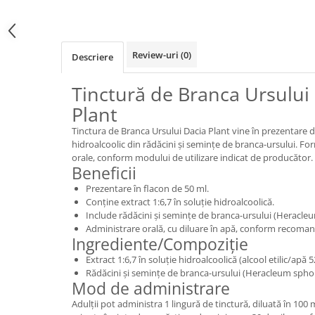
Review-uri
(0)
Descriere
Tinctură de Branca Ursului
Plant
Tinctura de Branca Ursului Dacia Plant vine în prezentare d
hidroalcoolic din rădăcini și semințe de branca-ursului. Fo
orale, conform modului de utilizare indicat de producător.
Beneficii
Prezentare în flacon de 50 ml.
Conține extract 1:6,7 în soluție hidroalcoolică.
Include rădăcini și semințe de branca-ursului (Heracl
Administrare orală, cu diluare în apă, conform recoman
Ingrediente/Compoziție
Extract 1:6,7 în soluție hidroalcoolică (alcool etilic/apă
Rădăcini și semințe de branca-ursului (Heracleum spho
Mod de administrare
Adulții pot administra 1 lingură de tinctură, diluată în 100 m