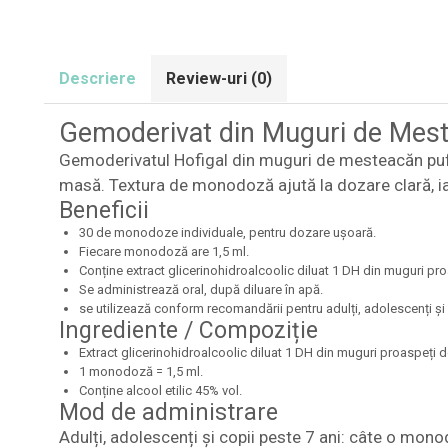
Descriere
Review-uri
(0)
Gemoderivat din Muguri de Mes
Gemoderivatul Hofigal din muguri de mesteacăn pufos
masă. Textura de monodoză ajută la dozare clară, i
Beneficii
30 de monodoze individuale, pentru dozare ușoară.
Fiecare monodoză are 1,5 ml.
Conține extract glicerinohidroalcoolic diluat 1 DH din muguri p
Se administrează oral, după diluare în apă.
se utilizează conform recomandării pentru adulți, adolescenți și 
Ingrediente / Compoziție
Extract glicerinohidroalcoolic diluat 1 DH din muguri proaspeți
1 monodoză = 1,5 ml.
Conține alcool etilic 45% vol.
Mod de administrare
Adulți, adolescenți și copii peste 7 ani: câte o mono