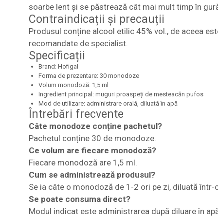
soarbe lent și se păstrează cât mai mult timp în gur
Contraindicații și precauții
Produsul conține alcool etilic 45% vol., de aceea es
recomandate de specialist.
Specificații
Brand: Hofigal
Forma de prezentare: 30 monodoze
Volum monodoză: 1,5 ml
Ingredient principal: muguri proaspeți de mesteacăn pufos
Mod de utilizare: administrare orală, diluată în apă
Întrebări frecvente
Câte monodoze conține pachetul?
Pachetul conține 30 de monodoze.
Ce volum are fiecare monodoză?
Fiecare monodoză are 1,5 ml.
Cum se administrează produsul?
Se ia câte o monodoză de 1-2 ori pe zi, diluată într-
Se poate consuma direct?
Modul indicat este administrarea după diluare în apă,