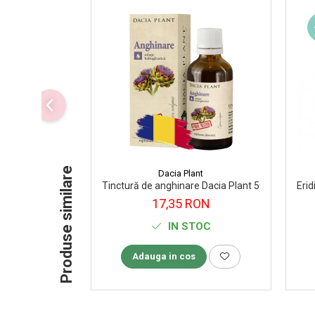
Supliment Vitamina D3
Supliment Vitamina E
Supliment Zinc
Tincturi si Gemoderivate
Tuse gat si respiratie
Vitamine si minerale
Produse similare
Dacia Plant
Tinctură de anghinare Dacia Plant 50 ml
Eri
17,35 RON
IN STOC
Adauga in cos