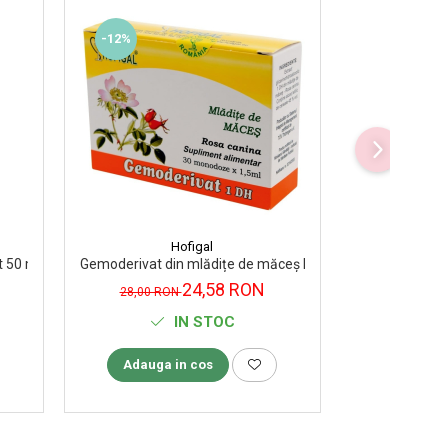
-12%
Hofigal
t 50 ml
Gemoderivat din mlădițe de măceș Hofigal 30 monodoze
Gemoderivat d
24,58 RON
23
28,00 RON
IN STOC
Adauga in cos
Adauga