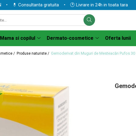
 💊 Consultanta gratuita • 🕐 Livrare in 24h in toata tara
Mama si copilul
Dermato-cosmetice
Oferta lunii
Gemoderivat din Muguri de Mesteacăn Pufos 3
smetice /
Produse naturiste /
Gemode