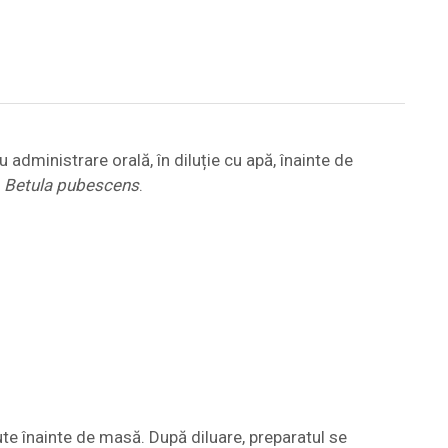
ministrare orală, în diluție cu apă, înainte de
e
Betula pubescens
.
ute înainte de masă. După diluare, preparatul se