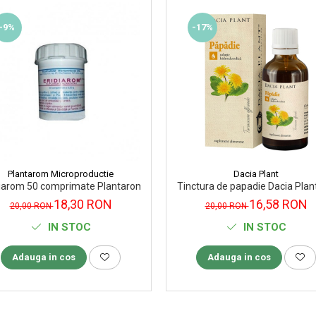
-9%
-17%
Plantarom Microproductie
Dacia Plant
diarom 50 comprimate Plantarom
Tinctura de papadie Dacia Plan
18,30 RON
16,58 RON
20,00 RON
20,00 RON
IN STOC
IN STOC
Adauga in cos
Adauga in cos