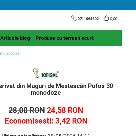
0711064602
0,00
Articole blog
Produse cu termen scurt
0 monodoze
rivat din Muguri de Mesteacăn Pufos 30
monodoze
28,00 RON
24,58 RON
Economisesti:
3,42
RON
Ultima actualizare:
05/08/2026 16:11