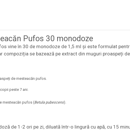
teacăn Pufos 30 monodoze
 vine în 30 de monodoze de 1,5 ml și este formulat pentru ad
ar compoziția se bazează pe extract din muguri proaspeți d
roaspeți de mesteacăn pufos.
copii peste 7 ani.
 de mesteacăn pufos (
Betula pubescens
).
doză de 1-2 ori pe zi, diluată într-o lingură cu apă, cu 15 min