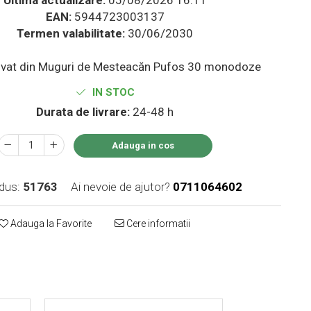
EAN:
5944723003137
Termen valabilitate:
30/06/2030
vat din Muguri de Mesteacăn Pufos 30 monodoze
IN STOC
Durata de livrare:
24-48 h
Adauga in cos
dus:
51763
Ai nevoie de ajutor?
0711064602
Adauga la Favorite
Cere informatii