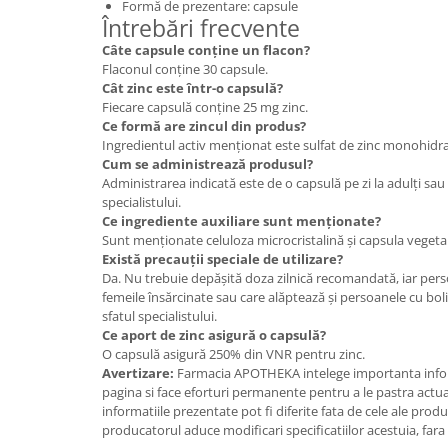
Formă de prezentare: capsule
Întrebări frecvente
Câte capsule conține un flacon?
Flaconul conține 30 capsule.
Cât zinc este într-o capsulă?
Fiecare capsulă conține 25 mg zinc.
Ce formă are zincul din produs?
Ingredientul activ menționat este sulfat de zinc monohidra
Cum se administrează produsul?
Administrarea indicată este de o capsulă pe zi la adulți s
specialistului.
Ce ingrediente auxiliare sunt menționate?
Sunt menționate celuloza microcristalină și capsula vegeta
Există precauții speciale de utilizare?
Da. Nu trebuie depășită doza zilnică recomandată, iar perso
femeile însărcinate sau care alăptează și persoanele cu bol
sfatul specialistului.
Ce aport de zinc asigură o capsulă?
O capsulă asigură 250% din VNR pentru zinc.
Avertizare:
Farmacia APOTHEKA intelege importanta infor
pagina si face eforturi permanente pentru a le pastra actual
informatiile prezentate pot fi diferite fata de cele ale prod
producatorul aduce modificari specificatiilor acestuia, fara