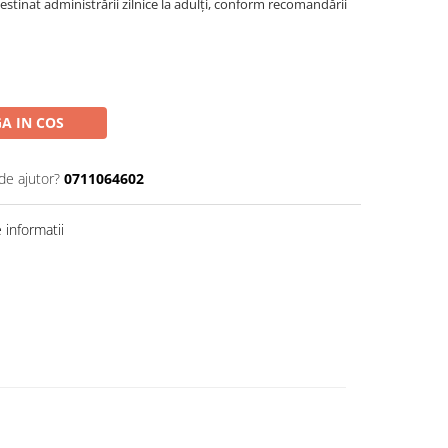
estinat administrării zilnice la adulți, conform recomandării
A IN COS
de ajutor?
0711064602
informatii