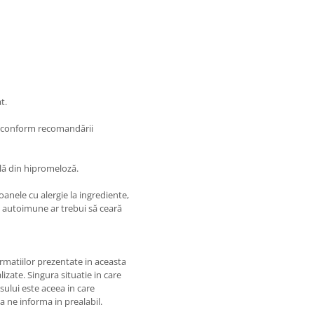
t.
au conform recomandării
lă din hipromeloză.
anele cu alergie la ingrediente,
i autoimune ar trebui să ceară
matiilor prezentate in aceasta
izate. Singura situatie in care
usului este aceea in care
 a ne informa in prealabil.