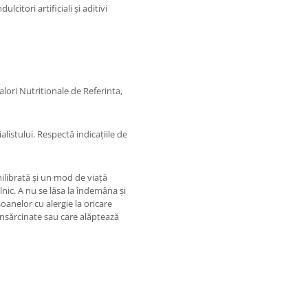
citori artificiali și aditivi
lori Nutritionale de Referinta,
listului. Respectă indicațiile de
hilibrată și un mod de viață
ic. A nu se lăsa la îndemâna și
anelor cu alergie la oricare
însărcinate sau care alăptează