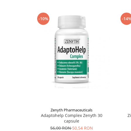
Supliment Vitamina D3
Supliment Vitamina E
-10%
-14
Supliment Zinc
Tincturi si Gemoderivate
Tuse gat si respiratie
Vitamine si minerale
Zenyth Pharmaceuticals
Adaptohelp Complex Zenyth 30
Z
capsule
56,00 RON
50,54 RON