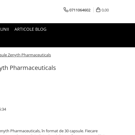
0711064602
0,00
UNII
ARTICOLE BLOG
psule Zenyth Pharmaceuticals
nyth Pharmaceuticals
5:34
enyth Pharmaceuticals, în format de 30 capsule. Fiecare