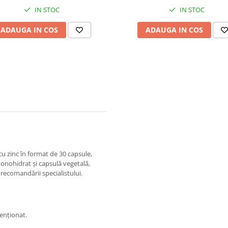
IN STOC
IN STOC
ADAUGA IN COS
ADAUGA IN COS
 zinc în format de 30 capsule,
monohidrat și capsulă vegetală,
 recomandării specialistului.
enționat.