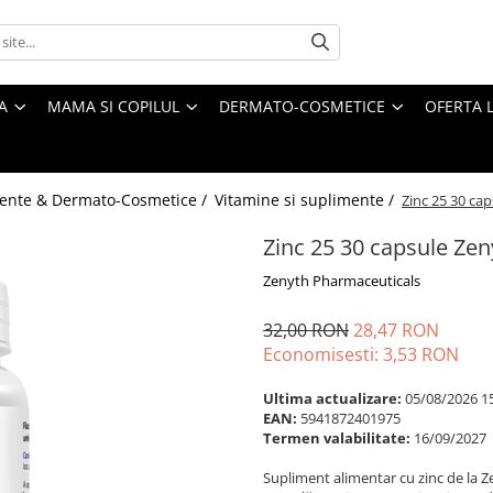
A
MAMA SI COPILUL
DERMATO-COSMETICE
OFERTA L
ente & Dermato-Cosmetice /
Vitamine si suplimente /
Zinc 25 30 ca
Zinc 25 30 capsule Ze
Zenyth Pharmaceuticals
32,00 RON
28,47 RON
Economisesti:
3,53
RON
Ultima actualizare:
05/08/2026 1
EAN:
5941872401975
Termen valabilitate:
16/09/2027
Supliment alimentar cu zinc de la Z