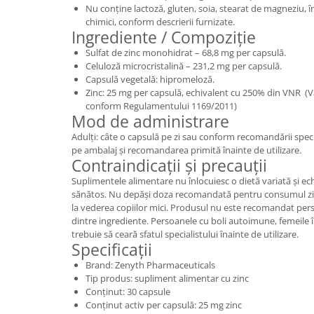
Nu conține lactoză, gluten, soia, stearat de magneziu, îndul
chimici, conform descrierii furnizate.
Ingrediente / Compoziție
Sulfat de zinc monohidrat – 68,8 mg per capsulă.
Celuloză microcristalină – 231,2 mg per capsulă.
Capsulă vegetală: hipromeloză.
Zinc: 25 mg per capsulă, echivalent cu 250% din VNR (Va
conform Regulamentului 1169/2011)
Mod de administrare
Adulți: câte o capsulă pe zi sau conform recomandării specia
pe ambalaj și recomandarea primită înainte de utilizare.
Contraindicații și precauții
Suplimentele alimentare nu înlocuiesc o dietă variată și ec
sănătos. Nu depăși doza recomandată pentru consumul ziln
la vederea copiilor mici. Produsul nu este recomandat perso
dintre ingrediente. Persoanele cu boli autoimune, femeile 
trebuie să ceară sfatul specialistului înainte de utilizare.
Specificații
Brand: Zenyth Pharmaceuticals
Tip produs: supliment alimentar cu zinc
Conținut: 30 capsule
Conținut activ per capsulă: 25 mg zinc