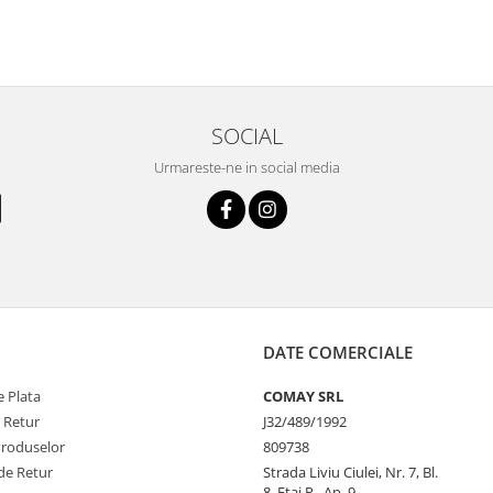
SOCIAL
Urmareste-ne in social media
DATE COMERCIALE
 Plata
COMAY SRL
e Retur
J32/489/1992
Produselor
809738
de Retur
Strada Liviu Ciulei, Nr. 7, Bl.
8, Etaj P., Ap. 9