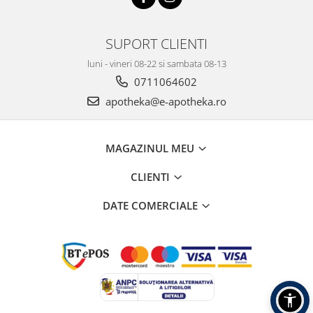
SUPORT CLIENTI
luni - vineri 08-22 si sambata 08-13
0711064602
apotheka@e-apotheka.ro
MAGAZINUL MEU
CLIENTI
DATE COMERCIALE