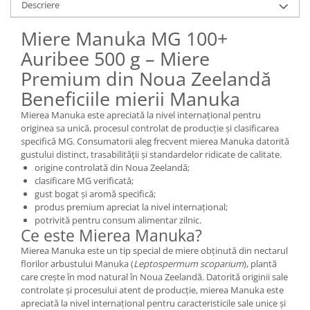
Descriere
Miere Manuka MG 100+
Auribee 500 g – Miere
Premium din Noua Zeelandă
Beneficiile mierii Manuka
Mierea Manuka este apreciată la nivel internațional pentru
originea sa unică, procesul controlat de producție și clasificarea
specifică MG. Consumatorii aleg frecvent mierea Manuka datorită
gustului distinct, trasabilității și standardelor ridicate de calitate.
origine controlată din Noua Zeelandă;
clasificare MG verificată;
gust bogat și aromă specifică;
produs premium apreciat la nivel internațional;
potrivită pentru consum alimentar zilnic.
Ce este Mierea Manuka?
Mierea Manuka este un tip special de miere obținută din nectarul
florilor arbustului Manuka (
Leptospermum scoparium
), plantă
care crește în mod natural în Noua Zeelandă. Datorită originii sale
controlate și procesului atent de producție, mierea Manuka este
apreciată la nivel internațional pentru caracteristicile sale unice și