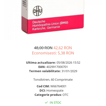
Multivitamine
Ingrijire par
Omega 3
Balsam masca si tratament
Par si unghii
Produse cu SPF Pentru Fata
Probiotice si prebiotice
Repelenti insecte
Prostata
Sanatate urinara
Sistemul respirator
48,00 RON
42,62 RON
Slabire si control greutate
Economisesti:
5,38
RON
Somn stres si anxietate
Ultima actualizare:
05/08/2026 15:52
Supliment Calciu
EAN:
4029917000701
Termen valabilitate:
31/01/2029
Supliment Complexe
Tonsilotren, 60 Comprimate
Supliment Fier
Cod CIM:
W66764001
Supliment Magneziu
DCI:
Homeopate
Categorie produs:
OTC
Supliment Vitamina B
IN STOC
Supliment Vitamina C