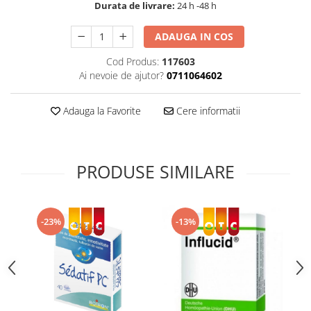
Durata de livrare:
24 h -48 h
Supliment Vitamina D3
Supliment Vitamina E
ADAUGA IN COS
Supliment Zinc
Cod Produs:
117603
Ai nevoie de ajutor?
0711064602
Tincturi si Gemoderivate
Tuse gat si respiratie
Adauga la Favorite
Cere informatii
Vitamine si minerale
PRODUSE SIMILARE
-23%
-13%