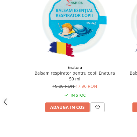
Supliment Vitamina D3
Supliment Vitamina E
Supliment Zinc
Tincturi si Gemoderivate
Tuse gat si respiratie
Vitamine si minerale
Enatura
Balsam respirator pentru copii Enatura
Bal
50 ml
19,00 RON
17,96 RON
IN STOC
ADAUGA IN COS