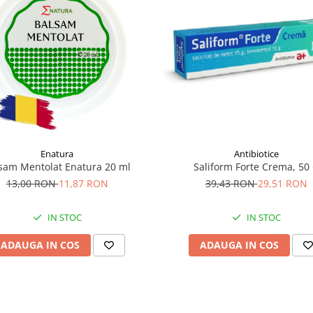
Enatura
Antibiotice
sam Mentolat Enatura 20 ml
Saliform Forte Crema, 50
13,00 RON
11,87 RON
39,43 RON
29,51 RON
IN STOC
IN STOC
ADAUGA IN COS
ADAUGA IN COS