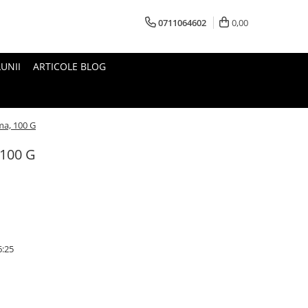
0711064602
0,00
UNII
ARTICOLE BLOG
ma, 100 G
 100 G
6:25