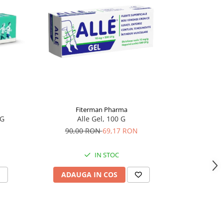
-6%
Fiterman Pharma
 G
Alle Gel, 100 G
Clafen Rap
90,00 RON
69,17 RON
15,
IN STOC
ADAUGA IN COS
ADAU