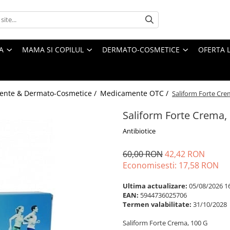
A
MAMA SI COPILUL
DERMATO-COSMETICE
OFERTA L
ente & Dermato-Cosmetice /
Medicamente OTC /
Saliform Forte Cre
Saliform Forte Crema,
Antibiotice
60,00 RON
42,42 RON
Economisesti:
17,58
RON
Ultima actualizare:
05/08/2026 1
EAN:
5944736025706
Termen valabilitate:
31/10/2028
Saliform Forte Crema, 100 G