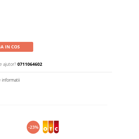
A IN COS
e ajutor?
0711064602
informatii
-23%