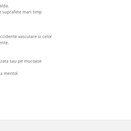
alda.
pe suprafete mari timp
accidente vasculare si celor
ente.
 lezata sau pe mucoase
 la mentol.