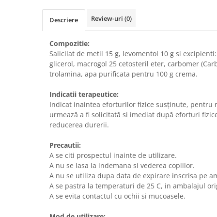
Review-uri
(0)
Descriere
Compozitie:
Salicilat de metil 15 g, levomentol 10 g si excipient
glicerol, macrogol 25 cetosteril eter, carbomer (Car
trolamina, apa purificata pentru 100 g crema.
Indicatii terapeutice:
Indicat inaintea eforturilor fizice susţinute, pentru
urmează a fi solicitată si imediat după eforturi fizi
reducerea durerii.
Precautii:
A se citi prospectul inainte de utilizare.
A nu se lasa la indemana si vederea copiilor.
A nu se utiliza dupa data de expirare inscrisa pe a
A se pastra la temperaturi de 25 C, in ambalajul ori
A se evita contactul cu ochii si mucoasele.
Mod de utilizare: