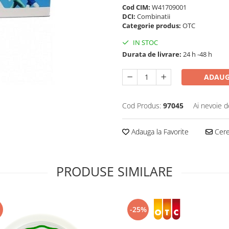
Cod CIM:
W41709001
DCI:
Combinatii
Categorie produs:
OTC
IN STOC
Durata de livrare:
24 h -48 h
ADAUG
Cod Produs:
97045
Ai nevoie d
Adauga la Favorite
Cere 
PRODUSE SIMILARE
-25%