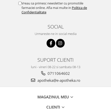
Vreau sa primesc newsletter cu promotiile
farmaciei online. Afla mai multe in
Politica de
Confidentialitate
SOCIAL
Urmareste-ne in social media
SUPORT CLIENTI
luni - vineri 08-22 si sambata 08-13
0711064602
apotheka@e-apotheka.ro
MAGAZINUL MEU
CLIENTI