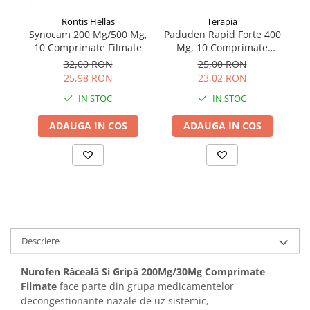
Rontis Hellas
Terapia
Synocam 200 Mg/500 Mg,
Paduden Rapid Forte 400
10 Comprimate Filmate
Mg, 10 Comprimate
Filmate
32,00 RON
25,00 RON
25,98 RON
23,02 RON
IN STOC
IN STOC
ADAUGA IN COS
ADAUGA IN COS
Descriere
Nurofen Răceală Si Gripă 200Mg/30Mg Comprimate
Filmate
face parte din grupa medicamentelor
decongestionante nazale de uz sistemic,