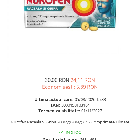
Multivitamine
Ingrijire par
Omega 3
Balsam masca si tratament
Par si unghii
Produse cu SPF Pentru Fata
Probiotice si prebiotice
Repelenti insecte
Prostata
Sanatate urinara
Sistemul respirator
Slabire si control greutate
Somn stres si anxietate
30,00 RON
24,11 RON
Economisesti:
5,89
RON
Supliment Calciu
Supliment Complexe
Ultima actualizare:
05/08/2026 15:33
EAN:
5000158103184
Supliment Fier
Termen valabilitate:
01/11/2027
Supliment Magneziu
Nurofen Raceala Si Gripa 200Mg/30Mg X 12 Comprimate Filmate
Supliment Vitamina B
IN STOC
Supliment Vitamina C
Durata de livrare:
24 h -48 h