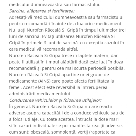
medicului dumneavoastră sau farmacistului.
Sarcina, alăptarea și fertilitatea:
Adresaţi-vă medicului dumneavoastră sau farmacistului
pentru recomandări înainte de a lua orice medicament.
Nu luaţi Nurofen Răceală Si Gripă în timpul ultimelor trei
luni de sarcină. Evitaţi utilizarea Nurofen Răceală Si
Gripă în primele 6 luni de sarcină, cu excepţia cazului în
care medicul vă recomandă altfel.
Nurofen Răceală Si Gripă trece în laptele matern, dar
poate fi utilizat în timpul alăptării dacă este luat în doza
recomandată şi pentru cea mai scurtă perioadă posibilă.
Nurofen Răceală Si Gripă aparţine unei grupe de
medicamente (AINS) care poate afecta fertilitatea la
femei. Acest efect este reversibil la întreruperea
administrării medicamentului.
Conducerea vehiculelor şi folosirea utilajelor:
În general, Nurofen Răceală Si Gripă nu are reacţii
adverse asupra capacităţii de a conduce vehicule sau de
a folosi utilaje. Cu toate acestea, întrucât la doze mari
si în cazuri individuale se pot manifesta reacţii adverse,
cum sunt: oboseală, somnolenţă, vertij (raportate ca