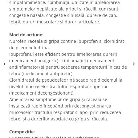
simpatomimetice, combinaţii, utilizate în ameliorarea
simptomelor neplăcute ale gripei şi răcelii, cum sunt:
congestie nazală, congestie sinusală, durere de cap,
febră, dureri musculare şi dureri articulare.
Mod de actiune:
Nurofen raceala si gripa conţine ibuprofen si clorhidrat
de pseudoefedrina.
Ibuprofenul este eficient pentru ameliorarea durerii
(medicament analgezic) si inflamaţiei (medicament
antiinflamator) şi pentru scăderea temperaturii în caz de
febră (medicament antipiretic).
Clorhidratul de pseudoefedrină scade rapid edemul la
nivelul mucoaselor tractului respirator superior
(medicament decongestionant).
Ameliorarea simptomelor de gripă şi răceală se
instalează rapid începând prin decongestionarea
mucoaselor tractului respirator si apoi prin reducerea
febrei şi a durerilor asociate cu gripa şi răceala.
Compozitie: