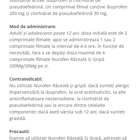
Substanţe active: ibuprofen şi clorhidrat de
pseudoefedrină. Un comprimat filmat conţine ibuprofen
200 mg şi clorhidrat de pseudoefedrină 30 mg.
Mod de administrare:
Adulți și adolescenti peste 12 ani:
doza initială este de 2
comprimate filmate, apoi se administreaza 1 sau 2
comprimate filmate la interval de 4-6 ore, în funcție de
necesități, fara a se depăși doza maximă de 6
comprimate filmate Nurofen Răceală Si Gripă
200Mg/30Mg pe zi.
Contraindicații:
Nu utilizaţi Nurofen Răceală şi gripă: dacă sunteţi alergic
(hipersensibil) la ibuprofen, la acid acetilsalicilic, la alte
antiinflamatoare nesteroidiene, la clorhidrat de
pseudoefedrină sau la oricare dintre celelalte
componente; dacă aveţi vârsta sub 12 ani; dacă sunteţi
gravidă.
Precautii:
Înainte să utilizaţi Nurofen Răceală Si Gripă, adresaţi-vă