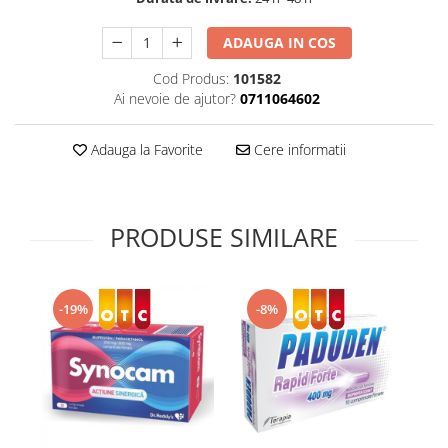
Supliment Vitamina D3
ADAUGA IN COS
Supliment Vitamina E
Cod Produs:
101582
Supliment Zinc
Ai nevoie de ajutor?
0711064602
Tincturi si Gemoderivate
Tuse gat si respiratie
Adauga la Favorite
Cere informatii
Vitamine si minerale
PRODUSE SIMILARE
-19%
-8%