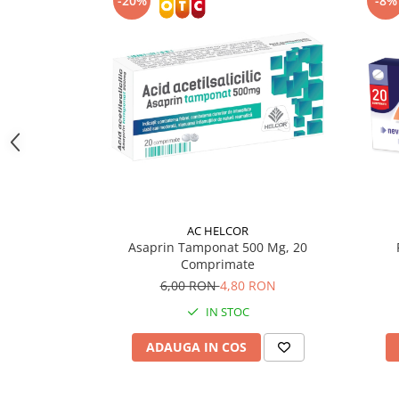
-20%
-8%
Supliment Vitamina D3
Supliment Vitamina E
Supliment Zinc
Tincturi si Gemoderivate
Tuse gat si respiratie
Vitamine si minerale
AC HELCOR
Asaprin Tamponat 500 Mg, 20
Comprimate
6,00 RON
4,80 RON
IN STOC
ADAUGA IN COS