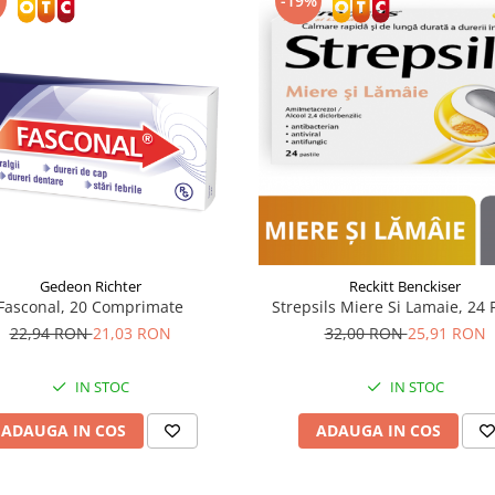
-19%
Gedeon Richter
Reckitt Benckiser
Fasconal, 20 Comprimate
Strepsils Miere Si Lamaie, 24 P
22,94 RON
21,03 RON
32,00 RON
25,91 RON
IN STOC
IN STOC
ADAUGA IN COS
ADAUGA IN COS