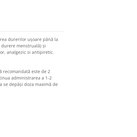
rea durerilor uşoare până la
 durere menstruală) şi
r, analgezic si antipiretic.
ială recomandată este de 2
tinua administrarea a 1-2
a a se depăși doza maximă de