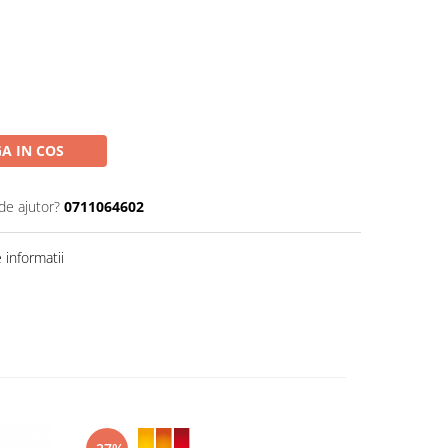
A IN COS
de ajutor?
0711064602
informatii