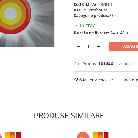
Cod CIM:
W66069001
DCI:
Ibuprofenum
Categorie produs:
OTC
IN STOC
Durata de livrare:
24 h -48 h
ADAUG
Cod Produs:
101646
Ai nevoie 
Adauga la Favorite
Cere 
PRODUSE SIMILARE