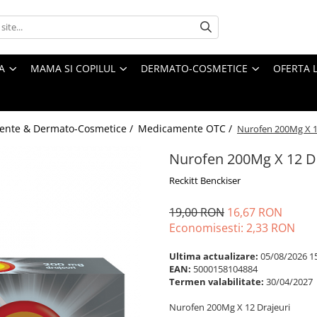
A
MAMA SI COPILUL
DERMATO-COSMETICE
OFERTA L
ente & Dermato-Cosmetice /
Medicamente OTC /
Nurofen 200Mg X 1
Nurofen 200Mg X 12 Dr
Reckitt Benckiser
19,00 RON
16,67 RON
Economisesti:
2,33
RON
Ultima actualizare:
05/08/2026 1
EAN:
5000158104884
Termen valabilitate:
30/04/2027
Nurofen 200Mg X 12 Drajeuri