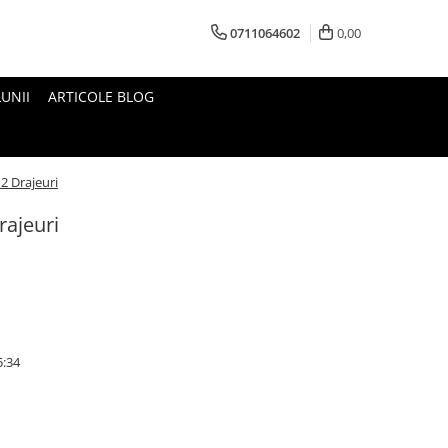
0711064602
0,00
UNII
ARTICOLE BLOG
2 Drajeuri
ajeuri
5:34