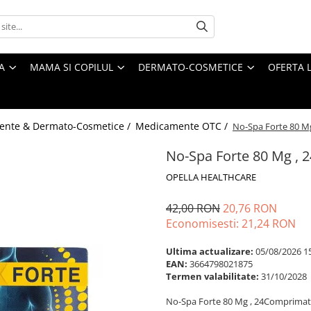
A
MAMA SI COPILUL
DERMATO-COSMETICE
OFERTA L
ente & Dermato-Cosmetice /
Medicamente OTC /
No-Spa Forte 80 M
No-Spa Forte 80 Mg , 
OPELLA HEALTHCARE
42,00 RON
20,76 RON
Economisesti:
21,24
RON
Ultima actualizare:
05/08/2026 1
EAN:
3664798021875
Termen valabilitate:
31/10/2028
No-Spa Forte 80 Mg , 24Comprimat