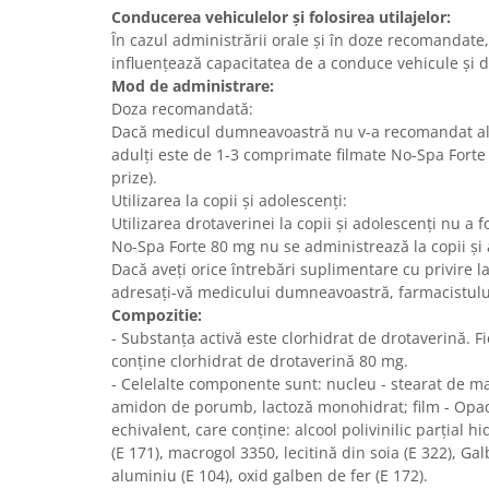
Conducerea vehiculelor şi folosirea utilajelor:
În cazul administrării orale şi în doze recomandate
influenţează capacitatea de a conduce vehicule şi de
Mod de administrare:
Doza recomandată:
Dacă medicul dumneavoastră nu v-a recomandat alt
adulţi este de 1-3 comprimate filmate No-Spa Forte 
prize).
Utilizarea la copii şi adolescenţi:
Utilizarea drotaverinei la copii şi adolescenţi nu a fo
No-Spa Forte 80 mg nu se administrează la copii şi
Dacă aveţi orice întrebări suplimentare cu privire 
adresaţi-vă medicului dumneavoastră, farmacistului
Compozitie:
- Substanţa activă este clorhidrat de drotaverină. 
conține clorhidrat de drotaverină 80 mg.
- Celelalte componente sunt: nucleu - stearat de ma
amidon de porumb, lactoză monohidrat; film - Op
echivalent, care conține: alcool polivinilic parțial hid
(E 171), macrogol 3350, lecitină din soia (E 322), Ga
aluminiu (E 104), oxid galben de fer (E 172).