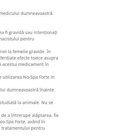
vă medicului dumneavoastră
ea fi gravidă sau intenţionaţi
macistului pentru
inei la femeile gravide. În
idenţiate efecte toxice asupra
rii acestui medicament în
e utilizarea No-Spa Forte în
cului dumneavoastră înainte
 studiată la animale. Nu se
 de a întrerupe alăptarea, fie
No-Spa Forte, având în
ul tratamentului pentru