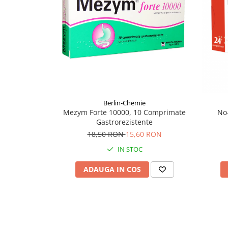
Supliment Vitamina D3
Supliment Vitamina E
Supliment Zinc
Tincturi si Gemoderivate
Tuse gat si respiratie
Vitamine si minerale
Berlin-Chemie
Mezym Forte 10000, 10 Comprimate
No
Gastrorezistente
18,50 RON
15,60 RON
IN STOC
ADAUGA IN COS