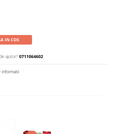
A IN COS
de ajutor?
0711064602
informatii