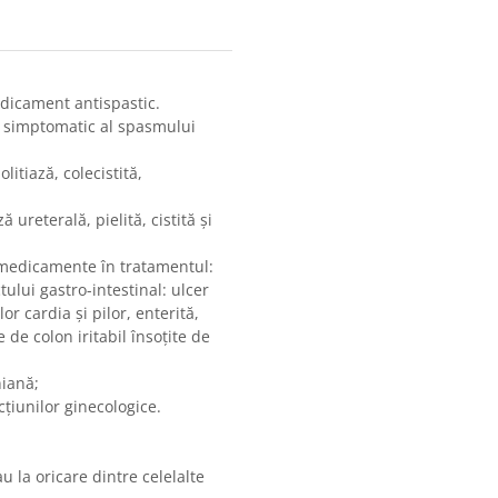
dicament antispastic.
 simptomatic al spasmului
olitiază, colecistită,
ză ureterală, pielită, cistită şi
 medicamente în tratamentul:
ului gastro-intestinal: ulcer
r cardia şi pilor, enterită,
e de colon iritabil însoţite de
niană;
ţiunilor ginecologice.
u la oricare dintre celelalte