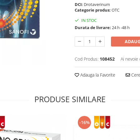
DCI:
Drotaverinum
Categorie produs:
OTC
IN STOC
Durata de livrare:
24 h -48 h
ADAUG
Cod Produs:
108452
Ai nevoie 
Adauga la Favorite
Cere 
PRODUSE SIMILARE
-16%