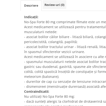
Review-uri
(0)
Descriere
Indicații:
No-Spa Forte 80 mg comprimate filmate este un me
Acest medicament se utilizează pentru tratamentul
musculaturii netede:
- asociat bolilor căilor biliare - litiază biliară, colangi
pericolecistită, colangită, papilită;
- asociat bolilor tractului urinar - litiază renală, litia
în spasmul sfincterelor vezicii urinare.
Acest medicament se utilizează în asociere cu alte
- spasmului musculaturii netede asociat bolilor tract
gastric sau duodenal, gastrită, spasme ale sfincterelo
colită, colită spastică însoţită de constipaţie şi form
meteorism (balonare);
- durerilor de cap cu senzaţie de tensiune intracra
- dismenoreei (menstruaţie dureroasă) asociată afec
Contraindicatii:
Nu utilizaţi No-Spa Forte 80 mg:
- dacă sunteţi alergic la clorhidrat de drotaverină sa