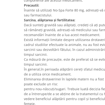
componente ale acestui medicament.
Precautii:
Înainte să utilizaţi No-Spa Forte 80 mg, adresaţi-
sau farmacistului.
Sarcina, alăptarea şi fertilitatea:
Dacă sunteţi gravidă sau alăptaţi, credeţi că aţi put
să rămâneţi gravidă, adresaţi-vă medicului sau far
recomandări înainte de a lua acest medicament.
Există informaţii limitate despre utilizarea drotaver
cadrul studiilor efectuate la animale, nu au fost ev
sarcinii sau dezvoltării fătului, în cazul administră
timpul sarcinii.
Ca măsură de precauţie, este de preferat să se evit
timpul sarcinii.
În general,în perioada alăptării cereţi sfatul medi
de a utiliza orice medicament.
Eliminarea drotaverinei în laptele matern nu a fost
poate exclude un risc
pentru nou-născuţi/sugari. Trebuie luată decizia fie
de a întrerupe/de a se abţine de la tratamentul cu 
vedere beneficiul alăptării pentru copil şi benefici
femeie.