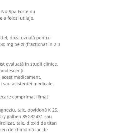
, No-Spa Forte nu
 a folosi utilaje.
fel, doza uzuală pentru
80 mg pe zi (fracţionat în 2-3
st evaluată în studii clinice.
 adolescenţi.
la acest medicament,
 sau asistentei medicale.
Fiecare comprimat filmat
gneziu, talc, povidonă K 25,
adry galben 85G32431 sau
rolizat, talc, dioxid de titan
lben de chinolină lac de