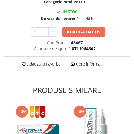
Categorie produs:
OTC
Supliment Vitamina D3
IN STOC
Supliment Vitamina E
Durata de livrare:
24 h -48 h
Supliment Zinc
ADAUGA IN COS
Tincturi si Gemoderivate
Tuse gat si respiratie
Cod Produs:
48467
Ai nevoie de ajutor?
0711064602
Vitamine si minerale
Adauga la Favorite
Cere informatii
PRODUSE SIMILARE
-13%
-18%