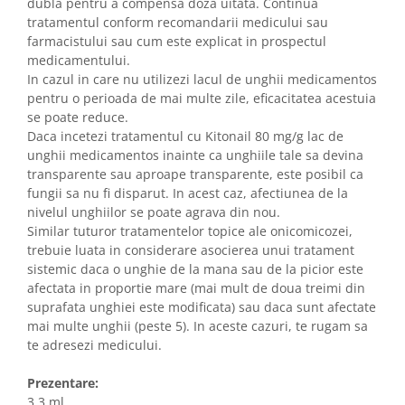
dubla pentru a compensa doza uitata. Continua
tratamentul conform recomandarii medicului sau
farmacistului sau cum este explicat in prospectul
medicamentului.
In cazul in care nu utilizezi lacul de unghii medicamentos
pentru o perioada de mai multe zile, eficacitatea acestuia
se poate reduce.
Daca incetezi tratamentul cu Kitonail 80 mg/g lac de
unghii medicamentos inainte ca unghiile tale sa devina
transparente sau aproape transparente, este posibil ca
fungii sa nu fi disparut. In acest caz, afectiunea de la
nivelul unghiilor se poate agrava din nou.
Similar tuturor tratamentelor topice ale onicomicozei,
trebuie luata in considerare asocierea unui tratament
sistemic daca o unghie de la mana sau de la picior este
afectata in proportie mare (mai mult de doua treimi din
suprafata unghiei este modificata) sau daca sunt afectate
mai multe unghii (peste 5). In aceste cazuri, te rugam sa
te adresezi medicului.
Prezentare:
3,3 ml