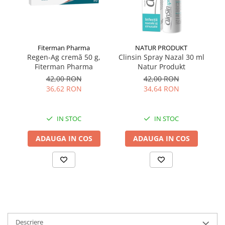
Fiterman Pharma
NATUR PRODUKT
Regen-Ag cremă 50 g,
Clinsin Spray Nazal 30 ml
Th
Fiterman Pharma
Natur Produkt
42,00 RON
42,00 RON
36,62 RON
34,64 RON
IN STOC
IN STOC
ADAUGA IN COS
ADAUGA IN COS
Descriere