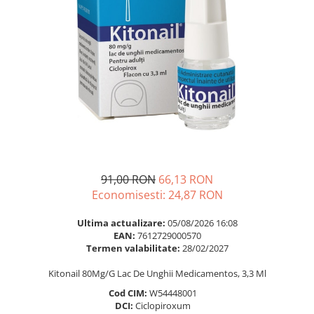
Multivitamine
Ingrijire par
Omega 3
Balsam masca si tratament
Par si unghii
Produse cu SPF Pentru Fata
Probiotice si prebiotice
Repelenti insecte
Prostata
Sanatate urinara
Sistemul respirator
Slabire si control greutate
Somn stres si anxietate
91,00 RON
66,13 RON
Economisesti:
24,87
RON
Supliment Calciu
Supliment Complexe
Ultima actualizare:
05/08/2026 16:08
EAN:
7612729000570
Supliment Fier
Termen valabilitate:
28/02/2027
Supliment Magneziu
Kitonail 80Mg/G Lac De Unghii Medicamentos, 3,3 Ml
Supliment Vitamina B
Cod CIM:
W54448001
Supliment Vitamina C
DCI:
Ciclopiroxum