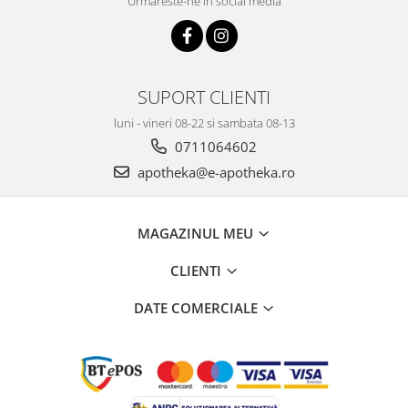
Urmareste-ne in social media
SUPORT CLIENTI
luni - vineri 08-22 si sambata 08-13
0711064602
apotheka@e-apotheka.ro
MAGAZINUL MEU
CLIENTI
DATE COMERCIALE