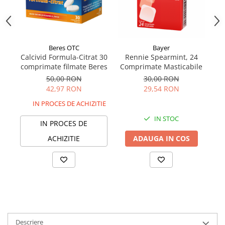
Beres OTC
Bayer
Calcivid Formula-Citrat 30
Rennie Spearmint, 24
G
comprimate filmate Beres
Comprimate Masticabile
Ca
50,00 RON
30,00 RON
42,97 RON
29,54 RON
IN PROCES DE ACHIZITIE
IN STOC
IN PROCES DE
ACHIZITIE
ADAUGA IN COS
Descriere