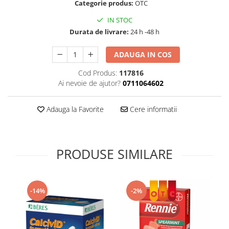
Categorie produs:
OTC
Supliment Vitamina D3
IN STOC
Supliment Vitamina E
Durata de livrare:
24 h -48 h
Supliment Zinc
ADAUGA IN COS
Tincturi si Gemoderivate
Tuse gat si respiratie
Cod Produs:
117816
Ai nevoie de ajutor?
0711064602
Vitamine si minerale
Adauga la Favorite
Cere informatii
PRODUSE SIMILARE
-14%
-2%