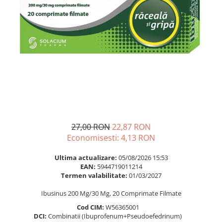
Multivitamine
Ingrijire par
Omega 3
Balsam masca si tratament
Par si unghii
Produse cu SPF Pentru Fata
Probiotice si prebiotice
Repelenti insecte
Prostata
Sanatate urinara
Sistemul respirator
Slabire si control greutate
Somn stres si anxietate
27,00 RON
22,87 RON
Economisesti:
4,13
RON
Supliment Calciu
Supliment Complexe
Ultima actualizare:
05/08/2026 15:53
EAN:
5944719011214
Supliment Fier
Termen valabilitate:
01/03/2027
Supliment Magneziu
Ibusinus 200 Mg/30 Mg, 20 Comprimate Filmate
Supliment Vitamina B
Cod CIM:
W56365001
Supliment Vitamina C
DCI:
Combinatii (Ibuprofenum+Pseudoefedrinum)