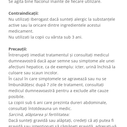
Se agita bine flaconul înainte de fiecare utilizare.
Contraindicații:
Nu utilizați Iberogast dacă sunteți alergic la substanţele
active sau la oricare dintre ingredientele acestui
medicament.
Nu utilizati la copii cu vârsta sub 3 ani.
Precauții:
Întrerupeți imediat tratamentul și consultați medicul
dumneavostră dacă apar semne sau simptome ale unei
afecțiuni hepatice, ca de exemplu: icter, urină închisă la
culoare sau scaun incolor.
În cazul în care simptomele se agravează sau nu se
îmbunătățesc după 7 zile de tratament, consultați
medicul dumneavoastră pentru a exclude alte cauze
posibile.
La copiii sub 6 ani care prezinta dureri abdominale,
consultați întotdeauna un medic.
Sarcină, alăptarea şi fertilitatea:
Dacă sunteți gravidă sau alăptați, credeți că ați putea fi
gravidă sau intenționați să rămâneți gravidă, adresați-vă