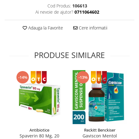
Supliment Vitamina D3
Cod Produs:
106613
Ai nevoie de ajutor?
0711064602
Supliment Vitamina E
Supliment Zinc
Adauga la Favorite
Cere informatii
Tincturi si Gemoderivate
Tuse gat si respiratie
PRODUSE SIMILARE
Vitamine si minerale
-14%
-13%
Antibiotice
Reckitt Benckiser
Spaverin 80 Mg, 20
Gaviscon Mentol
Na