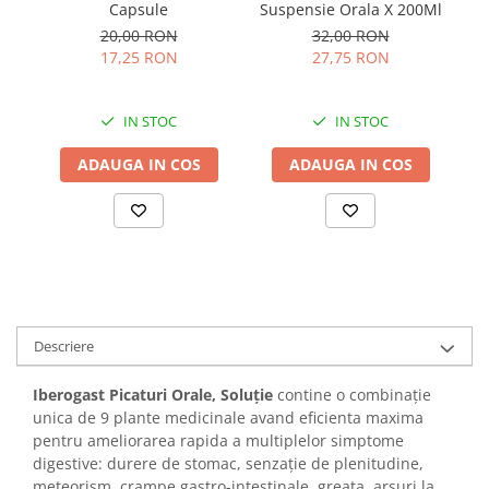
Capsule
Suspensie Orala X 200Ml
gr
20,00 RON
32,00 RON
17,25 RON
27,75 RON
IN STOC
IN STOC
ADAUGA IN COS
ADAUGA IN COS
Descriere
Iberogast Picaturi Orale, Soluție
contine o combinație
unica de 9 plante medicinale avand eficienta maxima
pentru ameliorarea rapida a multiplelor simptome
digestive: durere de stomac, senzație de plenitudine,
meteorism, crampe gastro-intestinale, greața, arsuri la