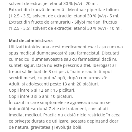
solvent de extracție: etanol 30 % (v/v) - 20 ml.
Extract din frunză de mentă - Menthae piperitae folium
(1:2.5 - 3.5), solvent de extracție: etanol 30 % (v/v) - 5 ml.
Extract din fructe de armurariu - Silybi mariani fructus
(1:2.5 - 3.5), solvent de extracție: etanol 30 % (v/v) - 10 ml.
Mod de administrare:
Utilizați întotdeauna acest medicament exact așa cum v-a
spus medicul dumneavoastră sau farmacistul. Discutați
cu medicul dumneavoastră sau cu farmacistul dacă nu
sunteți sigur. Dacă nu este prescris altfel, Iberogast ar
trebui să fie luat de 3 ori pe zi, înainte sau în timpul
servirii mesei, cu puţină apă, după cum urmează:
Adulți și adolescenți peste 13 ani: 20 picături.
Copii între 6 și 12 ani: 15 picături.
Copii între 3 și 5 ani: 10 picături.
În cazul în care simptomele se agravează sau nu se
îmbunătățesc după 7 zile de tratament, consultați
imediat medicul. Practic nu există nicio restricție în ceea
ce privește durata de utilizare, aceasta depinzand doar
de natura, gravitatea și evoluția bolii.