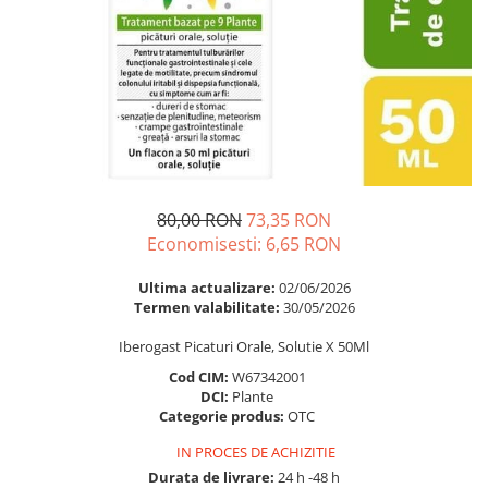
Multivitamine
Ingrijire par
Omega 3
Balsam masca si tratament
Par si unghii
Produse cu SPF Pentru Fata
Probiotice si prebiotice
Repelenti insecte
Prostata
Sanatate urinara
Sistemul respirator
80,00 RON
73,35 RON
Slabire si control greutate
Economisesti:
6,65
RON
Somn stres si anxietate
Ultima actualizare:
02/06/2026
Supliment Calciu
Termen valabilitate:
30/05/2026
Supliment Complexe
Iberogast Picaturi Orale, Solutie X 50Ml
Supliment Fier
Cod CIM:
W67342001
DCI:
Plante
Supliment Magneziu
Categorie produs:
OTC
Supliment Vitamina B
IN PROCES DE ACHIZITIE
Supliment Vitamina C
Durata de livrare:
24 h -48 h