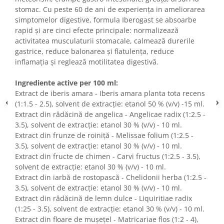
stomac. Cu peste 60 de ani de experiența in ameliorarea
simptomelor digestive, formula Iberogast se absoarbe
rapid și are cinci efecte principale: normalizează
activitatea musculaturii stomacale, calmează durerile
gastrice, reduce balonarea și flatulența, reduce
inflamația și reglează motilitatea digestivă.
Ingrediente active per 100 ml:
Extract de iberis amara - Iberis amara planta tota recens
(1:1.5 - 2.5), solvent de extracție: etanol 50 % (v/v) -15 ml.
Extract din rădăcină de angelica - Angelicae radix (1:2.5 -
3.5), solvent de extracție: etanol 30 % (v/v) - 10 ml.
Extract din frunze de roiniță - Melissae folium (1:2.5 -
3.5), solvent de extracție: etanol 30 % (v/v) - 10 ml.
Extract din fructe de chimen - Carvi fructus (1:2.5 - 3.5),
solvent de extracție: etanol 30 % (v/v) - 10 ml.
Extract din iarbă de rostopască - Chelidonii herba (1:2.5 -
3.5), solvent de extracție: etanol 30 % (v/v) - 10 ml.
Extract din rădăcină de lemn dulce - Liquiritiae radix
(1:25 - 3.5), solvent de extracție: etanol 30 % (v/v) - 10 ml.
Extract din floare de mușețel - Matricariae flos (1:2 - 4),