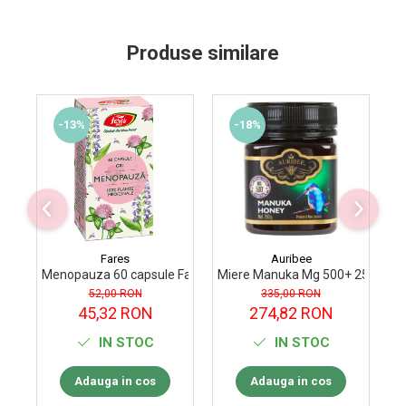
Supliment Vitamina D3
Supliment Vitamina E
Produse similare
Supliment Zinc
Tincturi si Gemoderivate
-13%
-18%
Tuse gat si respiratie
Vitamine si minerale
Fares
Auribee
Menopauza 60 capsule Fares
Miere Manuka Mg 500+ 250 g Au
Xy
52,00 RON
335,00 RON
45,32 RON
274,82 RON
IN STOC
IN STOC
Adauga in cos
Adauga in cos