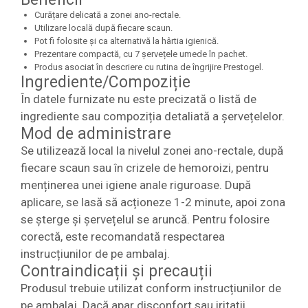
Curățare delicată a zonei ano-rectale.
Utilizare locală după fiecare scaun.
Pot fi folosite și ca alternativă la hârtia igienică.
Prezentare compactă, cu 7 șervețele umede în pachet.
Produs asociat în descriere cu rutina de îngrijire Prestogel.
Ingrediente/Compoziție
În datele furnizate nu este precizată o listă de
ingrediente sau compoziția detaliată a șervețelelor.
Mod de administrare
Se utilizează local la nivelul zonei ano-rectale, după
fiecare scaun sau în crizele de hemoroizi, pentru
menținerea unei igiene anale riguroase. După
aplicare, se lasă să acționeze 1-2 minute, apoi zona
se șterge și șervețelul se aruncă. Pentru folosire
corectă, este recomandată respectarea
instrucțiunilor de pe ambalaj.
Contraindicații și precauții
Produsul trebuie utilizat conform instrucțiunilor de
pe ambalaj. Dacă apar disconfort sau iritații,