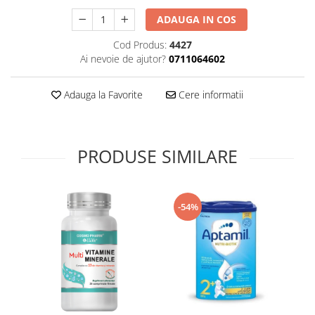
Supliment Vitamina D3
ADAUGA IN COS
Supliment Vitamina E
Cod Produs:
4427
Supliment Zinc
Ai nevoie de ajutor?
0711064602
Tincturi si Gemoderivate
Adauga la Favorite
Cere informatii
Tuse gat si respiratie
Vitamine si minerale
PRODUSE SIMILARE
-54%