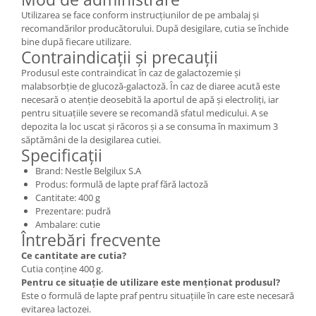
Utilizarea se face conform instrucțiunilor de pe ambalaj și
recomandărilor producătorului. După desigilare, cutia se închide
bine după fiecare utilizare.
Contraindicații și precauții
Produsul este contraindicat în caz de galactozemie și
malabsorbție de glucoză-galactoză. În caz de diaree acută este
necesară o atenție deosebită la aportul de apă și electroliți, iar
pentru situațiile severe se recomandă sfatul medicului. A se
depozita la loc uscat și răcoros și a se consuma în maximum 3
săptămâni de la desigilarea cutiei.
Specificații
Brand: Nestle Belgilux S.A
Produs: formulă de lapte praf fără lactoză
Cantitate: 400 g
Prezentare: pudră
Ambalare: cutie
Întrebări frecvente
Ce cantitate are cutia?
Cutia conține 400 g.
Pentru ce situație de utilizare este menționat produsul?
Este o formulă de lapte praf pentru situațiile în care este necesară
evitarea lactozei.