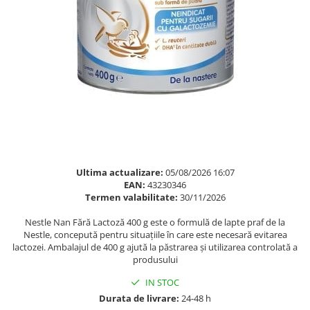
Multivitamine
Ingrijire par
Omega 3
Balsam masca si tratament
Par si unghii
Produse cu SPF Pentru Fata
Probiotice si prebiotice
Repelenti insecte
Prostata
Sanatate urinara
Sistemul respirator
Slabire si control greutate
Somn stres si anxietate
Ultima actualizare:
05/08/2026 16:07
EAN:
43230346
Supliment Calciu
Termen valabilitate:
30/11/2026
Supliment Complexe
Nestle Nan Fără Lactoză 400 g este o formulă de lapte praf de la
Nestle, concepută pentru situațiile în care este necesară evitarea
Supliment Fier
lactozei. Ambalajul de 400 g ajută la păstrarea și utilizarea controlată a
Supliment Magneziu
produsului
Supliment Vitamina B
IN STOC
Durata de livrare:
24-48 h
Supliment Vitamina C