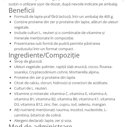
susțin o utilizare ușor de dozat, după nevoile indicate pe ambalaj.
Beneficii
Formulă de lapte praf fără lactoză, într-un ambalaj de 400 g.
Conține proteine din zer și proteine din lapte, alături de uleiuri
vegetale.
Include culturi L. reuteri și o combinație de vitamine și
minerale menționate în compoziție.
Prezentarea sub formă de pudră permite păstrarea
produsului într-un format compact.
Ingrediente/Compoziție
Sirop de glucoză.
Uleiuri vegetale: palmier, rapiță slab erucică, cocos, floarea-
soarelui, Cryptecodinium cohnii, Mortierella alpina.
Proteine din zer și proteine din lapte.
Citrat de calciu, cloruri, hidroxizi și corectori de aciditate.
Culturi de L. reuteri.
Vitamine și minerale: vitamina C, vitamina E, vitamina A,
vitamina B1, vitamina B2, vitamina B6, vitamina K1, vitamina
D3, vitamina B12, zinc, fier, cupru, iod, seleniu, mangan.
Alți nutrienți menționați: taurina, inozitol, nucleotide, L-
carnitina, bitartrat de colină.
Alergeni declarați: lapte, zer și soia.
Mod de administrare