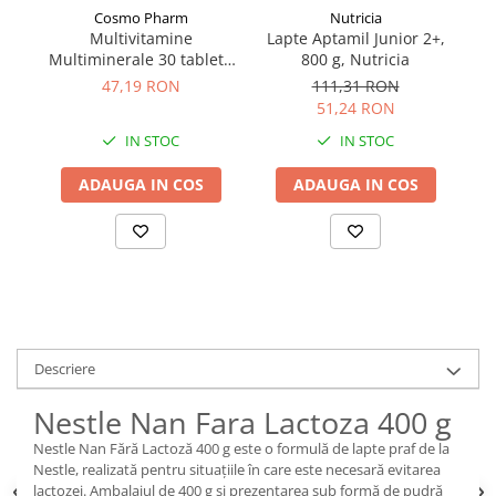
Cosmo Pharm
Nutricia
Multivitamine
Lapte Aptamil Junior 2+,
La
Multiminerale 30 tablete
800 g, Nutricia
Cosmopharm
47,19 RON
111,31 RON
51,24 RON
IN STOC
IN STOC
ADAUGA IN COS
ADAUGA IN COS
Descriere
Nestle Nan Fara Lactoza 400 g
Nestle Nan Fără Lactoză 400 g este o formulă de lapte praf de la
Nestle, realizată pentru situațiile în care este necesară evitarea
lactozei. Ambalajul de 400 g și prezentarea sub formă de pudră