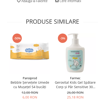
Adauga la Favorite
Cere informatii
Supliment Vitamina D3
Supliment Vitamina E
Supliment Zinc
PRODUSE SIMILARE
Tincturi si Gemoderivate
Tuse gat si respiratie
-50%
-3%
Vitamine si minerale
Pansiprod
Farmec
Bebble Șervețele Umede
Gerovital Kids Gel Spălare
G
cu Mușețel 54 bucăți
Corp și Păr Sensitive 300
și
ml
12,00 RON
26,00 RON
6,00 RON
25,18 RON