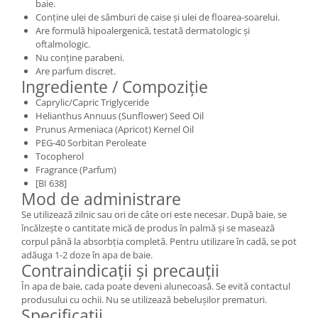
baie.
Conține ulei de sâmburi de caise și ulei de floarea-soarelui.
Are formulă hipoalergenică, testată dermatologic și
oftalmologic.
Nu conține parabeni.
Are parfum discret.
Ingrediente / Compoziție
Caprylic/Capric Triglyceride
Helianthus Annuus (Sunflower) Seed Oil
Prunus Armeniaca (Apricot) Kernel Oil
PEG-40 Sorbitan Peroleate
Tocopherol
Fragrance (Parfum)
[BI 638]
Mod de administrare
Se utilizează zilnic sau ori de câte ori este necesar. După baie, se
încălzește o cantitate mică de produs în palmă și se masează
corpul până la absorbția completă. Pentru utilizare în cadă, se pot
adăuga 1-2 doze în apa de baie.
Contraindicații și precauții
În apa de baie, cada poate deveni alunecoasă. Se evită contactul
produsului cu ochii. Nu se utilizează bebelușilor prematuri.
Specificații