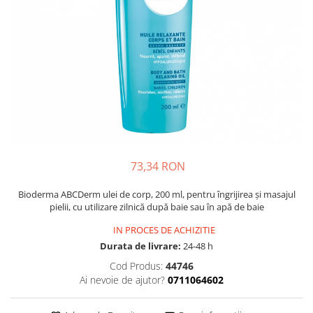
Multivitamine
Ingrijire par
Omega 3
Balsam masca si tratament
Par si unghii
Produse cu SPF Pentru Fata
Probiotice si prebiotice
Repelenti insecte
Prostata
Sanatate urinara
Sistemul respirator
Slabire si control greutate
73,34 RON
Somn stres si anxietate
Bioderma ABCDerm ulei de corp, 200 ml, pentru îngrijirea și masajul
Supliment Calciu
pielii, cu utilizare zilnică după baie sau în apă de baie
Supliment Complexe
IN PROCES DE ACHIZITIE
Supliment Fier
Durata de livrare:
24-48 h
Supliment Magneziu
Cod Produs:
44746
Ai nevoie de ajutor?
0711064602
Supliment Vitamina B
Supliment Vitamina C