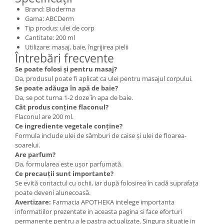
Brand: Bioderma
Gama: ABCDerm
Tip produs: ulei de corp
Cantitate: 200 ml
Utilizare: masaj, baie, îngrijirea pielii
Întrebări frecvente
Se poate folosi și pentru masaj?
Da, produsul poate fi aplicat ca ulei pentru masajul corpului.
Se poate adăuga în apă de baie?
Da, se pot turna 1-2 doze în apa de baie.
Cât produs conține flaconul?
Flaconul are 200 ml.
Ce ingrediente vegetale conține?
Formula include ulei de sâmburi de caise și ulei de floarea-
soarelui.
Are parfum?
Da, formularea este ușor parfumată.
Ce precauții sunt importante?
Se evită contactul cu ochii, iar după folosirea în cadă suprafața
poate deveni alunecoasă.
Avertizare:
Farmacia APOTHEKA intelege importanta
informatiilor prezentate in aceasta pagina si face eforturi
permanente pentru a le pastra actualizate. Singura situatie in