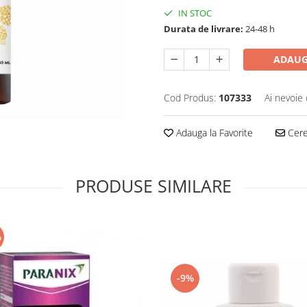
IN STOC
Durata de livrare:
24-48 h
ADAUG
Cod Produs:
107333
Ai nevoie 
Adauga la Favorite
Cere 
PRODUSE SIMILARE
%
-9%