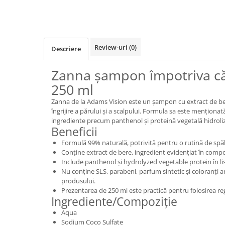
Review-uri
(0)
Descriere
Zanna șampon împotriva că
250 ml
Zanna de la Adams Vision este un șampon cu extract de be
îngrijire a părului și a scalpului. Formula sa este menționat
ingrediente precum panthenol și proteină vegetală hidroliz
Beneficii
Formulă 99% naturală, potrivită pentru o rutină de spăl
Conține extract de bere, ingredient evidențiat în compo
Include panthenol și hydrolyzed vegetable protein în li
Nu conține SLS, parabeni, parfum sintetic și coloranți art
produsului.
Prezentarea de 250 ml este practică pentru folosirea re
Ingrediente/Compoziție
Aqua
Sodium Coco Sulfate