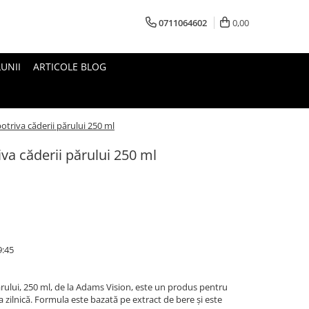
0711064602
0,00
UNII
ARTICOLE BLOG
riva căderii părului 250 ml
a căderii părului 250 ml
9:45
ului, 250 ml, de la Adams Vision, este un produs pentru
ina zilnică. Formula este bazată pe extract de bere și este