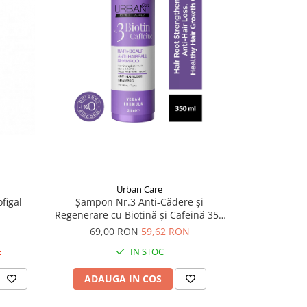
Urban Care
figal
Șampon Nr.3 Anti-Cădere și
Regenerare cu Biotină și Cafeină 350
ml Urban
69,00 RON
59,62 RON
E
IN STOC
ADAUGA IN COS