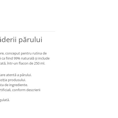
derii părului
re, conceput pentru rutina de
ă ca fiind 99% naturală și include
ată, într-un flacon de 250 ml.
are atentă a părului.
ziția produsului.
sta de ingrediente.
ificiali, conform descrierii
gulată.