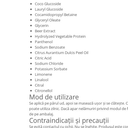
Coco Glucoside
Lauryl Glucoside
Cocamidopropyl Betaine
Glyceryl Oleate
Glycerin
Beer Extract
Hydrolyzed Vegetable Protein
Panthenol
Sodium Benzoate
Citrus Aurantium Dulcis Peel Oil
Citric Acid
Sodium Chloride
Potassium Sorbate
Limonene
Linalool
Citral
Citronellol
Mod de utilizare
Se aplică pe părul ud, apoi se masează ușor și se clătește. 
poate utiliza zilnic. Dacă apar nelămuriri privind modul de f
de pe ambalaj.
Contraindicații și precauții
Se evită contactul cu ochii. Nu se înghite. Produsul este c