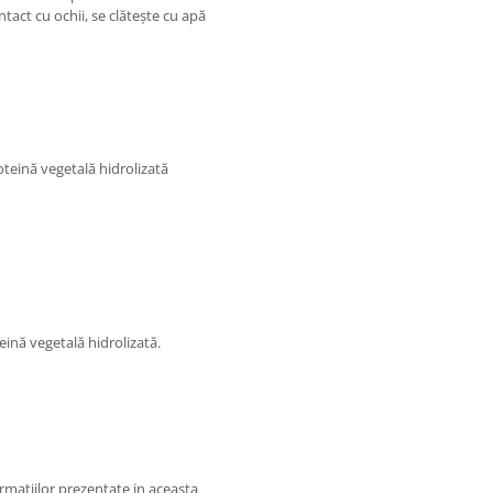
ntact cu ochii, se clătește cu apă
oteină vegetală hidrolizată
ină vegetală hidrolizată.
matiilor prezentate in aceasta