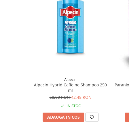
Supliment Vitamina D3
Supliment Vitamina E
Supliment Zinc
Tincturi si Gemoderivate
Tuse gat si respiratie
Vitamine si minerale
Alpecin
Alpecin Hybrid Caffeine Shampoo 250
Parani
ml
50,00 RON
42,48 RON
IN STOC
ADAUGA IN COS