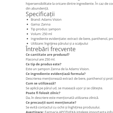
hipersensibilitate la oricare dintre ingrediente. În caz de co
din abundență.
Specificații
Brand: Adams Vision
Gama: Zanna
Tip produs: șampon
Volum: 250 ml
Ingrediente evidențiate: extract de bere, panthenol, pr
Utilizare: îngrijirea părului și a scalpului
Întrebări frecvente
Ce cantitate are produsul?
Flaconul are 250 ml.
Ce tip de produs este?
Este un șampon Zanna de la Adams Vision.
Ce ingrediente evidențiază formula?
Descrierea menționează extract de bere, panthenol și prote
Cum se utilizează?
Se aplică pe părul ud, se masează ușor și se clătește.
Poate fi folosit zilnic?
Da, în descriere este menționată utilizarea zilnică.
Ce precauții sunt menționate?
Se evită contactul cu ochii și înghițirea produsului.
Avertizare:
Farmacia APOTHEKA intelege importanta infor