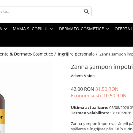
A
MAMA SI COPILUL
DERMATO-COSMETICE
OFERTA L
ente & Dermato-Cosmetice /
Ingrijire personala /
Zanna șampon împot
Zanna șampon împotriv
Adams Vision
42,00 RON
31,50 RON
Economisesti:
10,50
RON
Ultima actualizare:
05/08/2026 0
Termen valabilitate:
31/10/2026
Zanna șampon împotriva căderii păr
spălarea și îngrijirea părului în rut