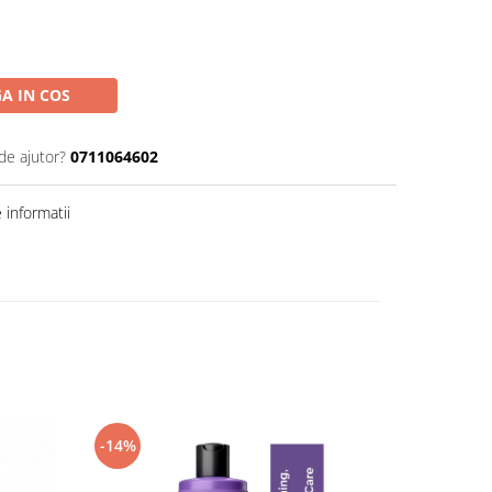
A IN COS
de ajutor?
0711064602
informatii
-14%