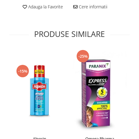
Supliment Vitamina D3
Adauga la Favorite
Cere informatii
Supliment Vitamina E
Supliment Zinc
PRODUSE SIMILARE
Tincturi si Gemoderivate
Tuse gat si respiratie
Vitamine si minerale
-25%
-15%
Alpecin
Omega Pharma