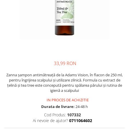
Multivitamine
Ingrijire par
Omega 3
Balsam masca si tratament
Par si unghii
Produse cu SPF Pentru Fata
Probiotice si prebiotice
Repelenti insecte
Prostata
Sanatate urinara
Sistemul respirator
Slabire si control greutate
33,99 RON
Somn stres si anxietate
Zanna șampon antimătreață de la Adams Vision, în flacon de 250 ml,
pentru îngrijirea scalpului și utilizare zilnică. Formula cu extract de
Supliment Calciu
țelină și tea tree este concepută pentru spălarea părului și rutina de
Supliment Complexe
igienă a scalpului
Supliment Fier
IN PROCES DE ACHIZITIE
Durata de livrare:
24-48 h
Supliment Magneziu
Cod Produs:
107332
Supliment Vitamina B
Ai nevoie de ajutor?
0711064602
Supliment Vitamina C