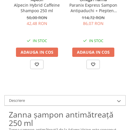
Alpecin Hybrid Caffeine
Ș
Paranix Express Sampon
Shampoo 250 ml
Antipaduchi + Pieptene
200 ml
50,00 RON
114,72 RON
42,48 RON
86,07 RON
IN STOC
IN STOC
ADAUGA IN COS
ADAUGA IN COS
Descriere
Zanna șampon antimătreață
250 ml
Zanna șampon antimătreață de la Adams Vision este conceput