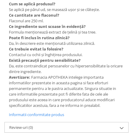
Cum se aplică produsul?
Se aplică pe părul ud, se masează ușor și se clătește.
Ce cantitate are flaconul?
Flaconul are 250 ml.
Ce ingrediente sunt scoase în evidență?
Formula menționează extract de țelină și tea tree.
Poate fi inclus în rutina zilnică?
Da, în descriere este menționată utilizarea zilnică.
Ce trebuie evitat la folosire?
Contactul cu ochii și înghițirea produsului.
Există precauții pentru sensibilitate?
Da, este contraindicat persoanelor cu hipersensibilitate la oricare
dintre ingrediente.
Avertizare:
Farmacia APOTHEKA intelege importanta
informatiilor prezentate in aceasta pagina si face eforturi
permanente pentru a le pastra actualizate. Singura situatie in
care informatiile prezentate pot fi diferite fata de cele ale
produsului este aceea in care producatorul aduce modificari
specificatiilor acestuia, fara a ne informa in prealabil.
Informatii conformitate produs
Review-uri
(0)