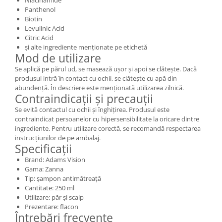
Panthenol
Biotin
Levulinic Acid
Citric Acid
și alte ingrediente menționate pe etichetă
Mod de utilizare
Se aplică pe părul ud, se masează ușor și apoi se clătește. Dacă
produsul intră în contact cu ochii, se clătește cu apă din
abundență. În descriere este menționată utilizarea zilnică.
Contraindicații și precauții
Se evită contactul cu ochii și înghițirea. Produsul este
contraindicat persoanelor cu hipersensibilitate la oricare dintre
ingrediente. Pentru utilizare corectă, se recomandă respectarea
instrucțiunilor de pe ambalaj.
Specificații
Brand: Adams Vision
Gama: Zanna
Tip: șampon antimătreață
Cantitate: 250 ml
Utilizare: păr și scalp
Prezentare: flacon
Întrebări frecvente