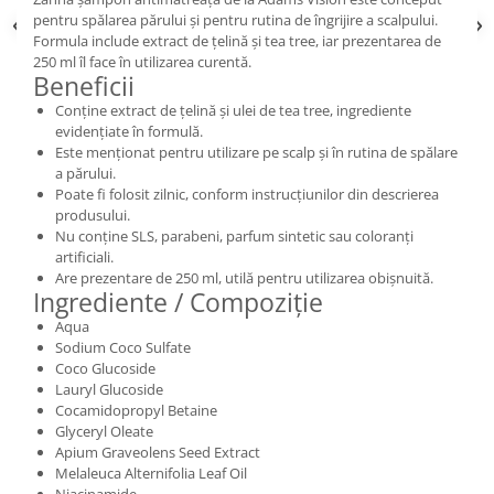
pentru spălarea părului și pentru rutina de îngrijire a scalpului.
Formula include extract de țelină și tea tree, iar prezentarea de
250 ml îl face în utilizarea curentă.
Beneficii
Conține extract de țelină și ulei de tea tree, ingrediente
evidențiate în formulă.
Este menționat pentru utilizare pe scalp și în rutina de spălare
a părului.
Poate fi folosit zilnic, conform instrucțiunilor din descrierea
produsului.
Nu conține SLS, parabeni, parfum sintetic sau coloranți
artificiali.
Are prezentare de 250 ml, utilă pentru utilizarea obișnuită.
Ingrediente / Compoziție
Aqua
Sodium Coco Sulfate
Coco Glucoside
Lauryl Glucoside
Cocamidopropyl Betaine
Glyceryl Oleate
Apium Graveolens Seed Extract
Melaleuca Alternifolia Leaf Oil
Niacinamide