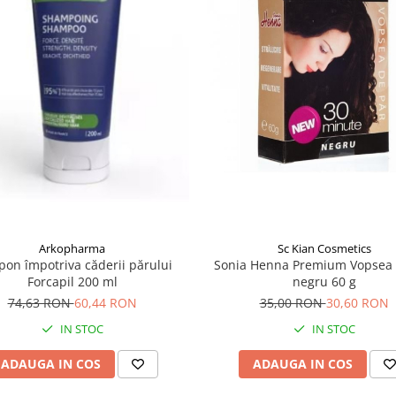
Arkopharma
Sc Kian Cosmetics
on împotriva căderii părului
Sonia Henna Premium Vopsea 
Forcapil 200 ml
negru 60 g
74,63 RON
60,44 RON
35,00 RON
30,60 RON
IN STOC
IN STOC
ADAUGA IN COS
ADAUGA IN COS