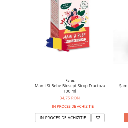
Supliment Vitamina D3
Supliment Vitamina E
Supliment Zinc
Tincturi si Gemoderivate
Tuse gat si respiratie
Vitamine si minerale
Fares
Mami Si Bebe Biosept Sirop Fructoza
Șamp
100 ml
34,75 RON
IN PROCES DE ACHIZITIE
IN PROCES DE ACHIZITIE