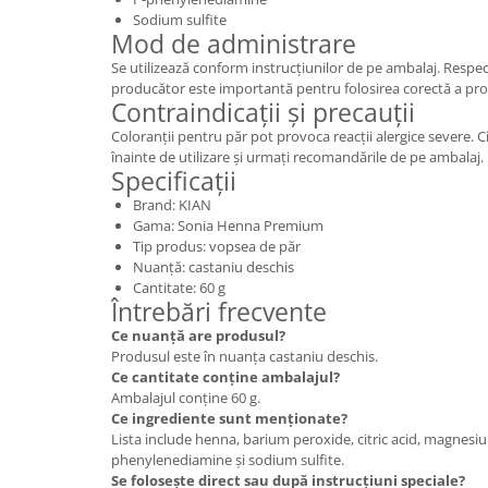
Sodium sulfite
Mod de administrare
Se utilizează conform instrucțiunilor de pe ambalaj. Respec
producător este importantă pentru folosirea corectă a pro
Contraindicații și precauții
Coloranții pentru păr pot provoca reacții alergice severe. Cit
înainte de utilizare și urmați recomandările de pe ambalaj.
Specificații
Brand: KIAN
Gama: Sonia Henna Premium
Tip produs: vopsea de păr
Nuanță: castaniu deschis
Cantitate: 60 g
Întrebări frecvente
Ce nuanță are produsul?
Produsul este în nuanța castaniu deschis.
Ce cantitate conține ambalajul?
Ambalajul conține 60 g.
Ce ingrediente sunt menționate?
Lista include henna, barium peroxide, citric acid, magnesi
phenylenediamine și sodium sulfite.
Se folosește direct sau după instrucțiuni speciale?