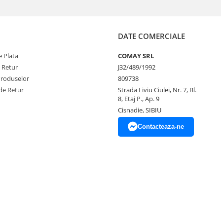
DATE COMERCIALE
 Plata
COMAY SRL
e Retur
J32/489/1992
Produselor
809738
de Retur
Strada Liviu Ciulei, Nr. 7, Bl.
8, Etaj P., Ap. 9
Cisnadie, SIBIU
Contacteaza-ne