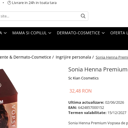
 🕐 Livrare in 24h in toata tara
A
MAMA SI COPILUL
DERMATO-COSMETICE
OFERTA L
ente & Dermato-Cosmetice /
Ingrijire personala /
Sonia Henna Premiu
Sonia Henna Premium V
Sc Kian Cosmetics
32,48 RON
Ultima actualizare:
02/06/2026
EAN:
6424857000152
Termen valabilitate:
15/12/2027
Sonia Henna Premium Vopsea de păr