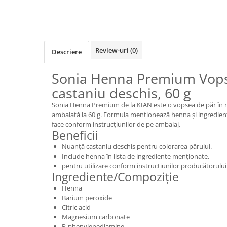
Review-uri
(0)
Descriere
Sonia Henna Premium Vops
castaniu deschis, 60 g
Sonia Henna Premium de la KIAN este o vopsea de păr în n
ambalată la 60 g. Formula menționează henna și ingrediente 
face conform instrucțiunilor de pe ambalaj.
Beneficii
Nuanță castaniu deschis pentru colorarea părului.
Include henna în lista de ingrediente menționate.
pentru utilizare conform instrucțiunilor producătorului
Ingrediente/Compoziție
Henna
Barium peroxide
Citric acid
Magnesium carbonate
P-phenylenediamine