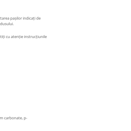
tarea pașilor indicați de
dusului.
iți cu atenție instrucțiunile
um carbonate, p-