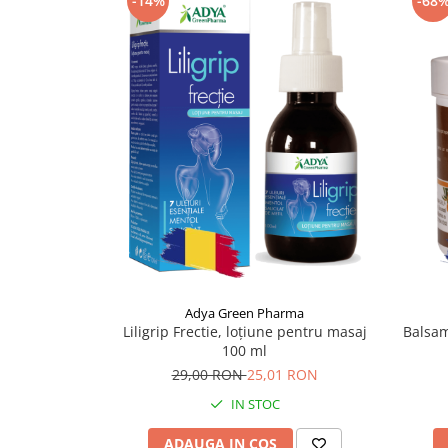
-68
-14%
Supliment Vitamina D3
Supliment Vitamina E
Supliment Zinc
Tincturi si Gemoderivate
Tuse gat si respiratie
Vitamine si minerale
Adya Green Pharma
Liligrip Frectie, loțiune pentru masaj
Balsam
100 ml
29,00 RON
25,01 RON
IN STOC
ADAUGA IN COS