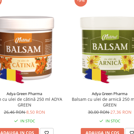
%
-9%
Adya Green Pharma
Adya Green Pharma
 cu ulei de cătină 250 ml ADYA
Balsam cu ulei de arnică 250 
GREEN
GREEN
26,46 RON
8,50 RON
30,00 RON
27,36 RON
IN STOC
IN STOC
ADAUGA IN COS
ADAUGA IN COS