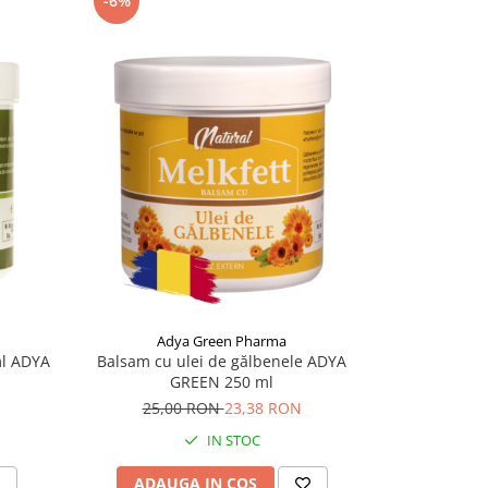
-6%
-14%
Adya Green Pharma
Ad
ml ADYA
Balsam cu ulei de gălbenele ADYA
Balsam cu ul
GREEN 250 ml
ș
25,00 RON
23,38 RON
30,
IN STOC
ADAUGA IN COS
ADAU