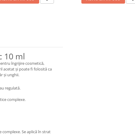
c 10 ml
ntru îngrijire cosmetică,
acetat și poate fi folosită ca
r și unghii.
au regulată.
etice complexe.
e complexe. Se aplică în strat