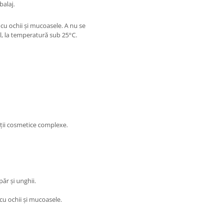
balaj.
cu ochii și mucoasele. A nu se
al, la temperatură sub 25°C.
iții cosmetice complexe.
ăr și unghii.
cu ochii și mucoasele.