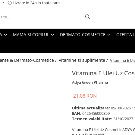
 🕐 Livrare in 24h in toata tara
A
MAMA SI COPILUL
DERMATO-COSMETICE
OFERTA L
ente & Dermato-Cosmetice /
Vitamine si suplimente /
Vitamina E Ul
Vitamina E Ulei Uz Co
Adya Green Pharma
21,08 RON
Ultima actualizare:
05/08/2026 1
EAN:
6426456000359
Termen valabilitate:
31/10/2027
Vitamina E Ulei Uz Cosmetic ADYA GR
piele, păr și unghii