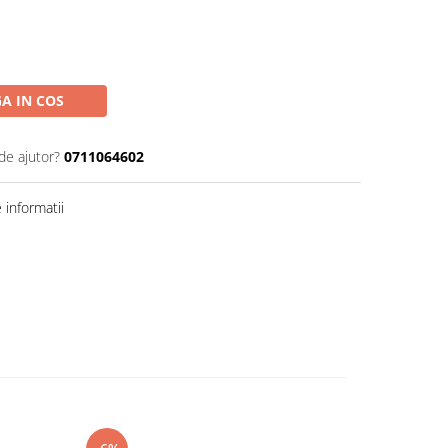
A IN COS
de ajutor?
0711064602
informatii