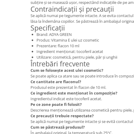
subțire și se masează ușor, respectând indicațiile de pe am
Contraindicații și precauții
Se aplică numai pe tegumente intacte. A se evita contactul 
lăsa la îndemâna copiilor. Se păstrează în ambalajul origin
Specificații
Brand: ADYA GREEN
Produs: Vitamina E ulei uz cosmetic
Prezentare: flacon 10 ml
Ingredient menționat: tocoferil acetat
Utilizare: cosmetică, pentru piele, păr și unghii
Întrebări frecvente
Cum se folosește acest ulei cosmetic?
Se poate aplica ca atare sau se poate introduce în compoz
Ce cantitate are flaconul?
Produsul este prezentat în flacon de 10 ml.
Ce ingredient este menționat în compoziție?
Ingredientul indicat este tocoferil acetat.
Pe ce zone poate fi folosit?
Descrierea menționează utilizarea cosmetică pentru piele, p
Ce precauții trebuie respectate?
Se aplică numai pe tegumente intacte și se evită contactul 
Cum se păstrează produsul?
În ambalajul original, la temperatură sub 25°C.