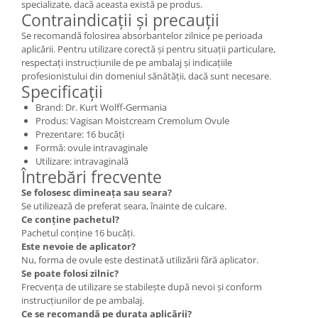
specializate, dacă aceasta există pe produs.
Contraindicații și precauții
Se recomandă folosirea absorbantelor zilnice pe perioada
aplicării. Pentru utilizare corectă și pentru situații particulare,
respectați instrucțiunile de pe ambalaj și indicațiile
profesionistului din domeniul sănătății, dacă sunt necesare.
Specificații
Brand: Dr. Kurt Wolff-Germania
Produs: Vagisan Moistcream Cremolum Ovule
Prezentare: 16 bucăți
Formă: ovule intravaginale
Utilizare: intravaginală
Întrebări frecvente
Se folosesc dimineața sau seara?
Se utilizează de preferat seara, înainte de culcare.
Ce conține pachetul?
Pachetul conține 16 bucăți.
Este nevoie de aplicator?
Nu, forma de ovule este destinată utilizării fără aplicator.
Se poate folosi zilnic?
Frecvența de utilizare se stabilește după nevoi și conform
instrucțiunilor de pe ambalaj.
Ce se recomandă pe durata aplicării?