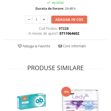
IN STOC
Supliment Vitamina D3
Durata de livrare:
24-48 h
Supliment Vitamina E
ADAUGA IN COS
Supliment Zinc
Tincturi si Gemoderivate
Cod Produs:
97228
Ai nevoie de ajutor?
0711064602
Tuse gat si respiratie
Vitamine si minerale
Adauga la Favorite
Cere informatii
PRODUSE SIMILARE
-6%