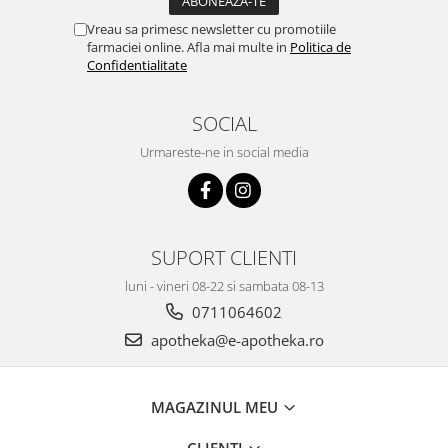
Vreau sa primesc newsletter cu promotiile
farmaciei online. Afla mai multe in
Politica de
Confidentialitate
SOCIAL
Urmareste-ne in social media
SUPORT CLIENTI
luni - vineri 08-22 si sambata 08-13
0711064602
apotheka@e-apotheka.ro
MAGAZINUL MEU
CLIENTI