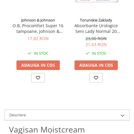
Johnson & Johnson
Torunskie Zaklady
O.B. Procomfort Super 16
Absorbante Urologice
tampoane, Johnson &
Seni Lady Normal 20
Se
Johnson
bucăți
17,82 RON
23,00 RON
21,63 RON
IN STOC
IN STOC
ADAUGA IN COS
ADAUGA IN COS
Descriere
Vagisan Moistcream