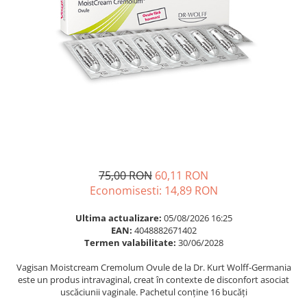
Multivitamine
Ingrijire par
Omega 3
Balsam masca si tratament
Par si unghii
Produse cu SPF Pentru Fata
Probiotice si prebiotice
Repelenti insecte
Prostata
Sanatate urinara
Sistemul respirator
Slabire si control greutate
Somn stres si anxietate
75,00 RON
60,11 RON
Economisesti:
14,89
RON
Supliment Calciu
Supliment Complexe
Ultima actualizare:
05/08/2026 16:25
EAN:
4048882671402
Supliment Fier
Termen valabilitate:
30/06/2028
Supliment Magneziu
Vagisan Moistcream Cremolum Ovule de la Dr. Kurt Wolff-Germania
Supliment Vitamina B
este un produs intravaginal, creat în contexte de disconfort asociat
uscăciunii vaginale. Pachetul conține 16 bucăți
Supliment Vitamina C