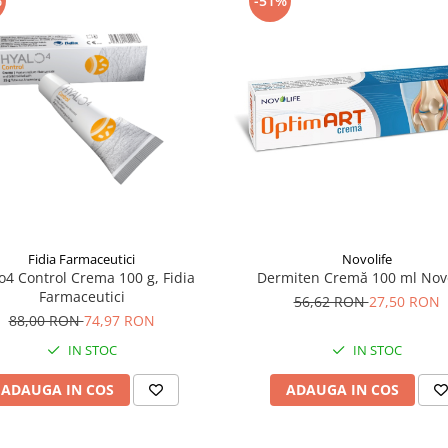
%
-51%
Fidia Farmaceutici
Novolife
o4 Control Crema 100 g, Fidia
Dermiten Cremă 100 ml Novo
Farmaceutici
56,62 RON
27,50 RON
88,00 RON
74,97 RON
IN STOC
IN STOC
ADAUGA IN COS
ADAUGA IN COS