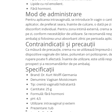
Lipide cu rol emolient.
Fără hormoni.
Mod de administrare
Pentru aplicarea intravaginală, se introduce în vagin o can
aplicator, de preferat seara, înainte de culcare, o dată pe z
disconfort individual. Pentru zona intimă externă, crema se
pe zi, conform necesităților de utilizare. Se recomandă res
ambalaj și folosirea unui absorbant zilnic pe perioada aplică
Contraindicații și precauții
Ca măsură de precauție, crema nu se utilizează împreună c
dispozitive vaginale din latex, poliuretan ori poliizopren, 
rupere poate fi afectată. Înainte de utilizare, este utilă res
prospect și a recomandărilor de pe ambalaj.
Specificații
Brand: Dr. Kurt Wolff-Germania
Denumire: Vagisan Moistcream
Tip: cremă vaginală hidratantă
Cantitate: 25 g
Formulă: fără hormoni
pH: 4,5
Utilizare: intravaginal și extern
Prezentare: tub