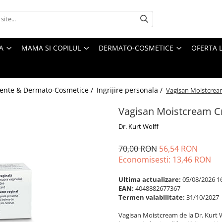
A
MAMA SI COPILUL
DERMATO-COSMETICE
OFERTA L
ente & Dermato-Cosmetice /
Ingrijire personala /
Vagisan Moistcream
Vagisan Moistcream Cr
Dr. Kurt Wolff
70,00 RON
56,54 RON
Economisesti:
13,46
RON
Ultima actualizare:
05/08/2026 1
EAN:
4048882677367
Termen valabilitate:
31/10/2027
Vagisan Moistcream de la Dr. Kurt 