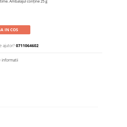
intime. Ambalajul conține 25 g
A IN COS
e ajutor?
0711064602
informatii