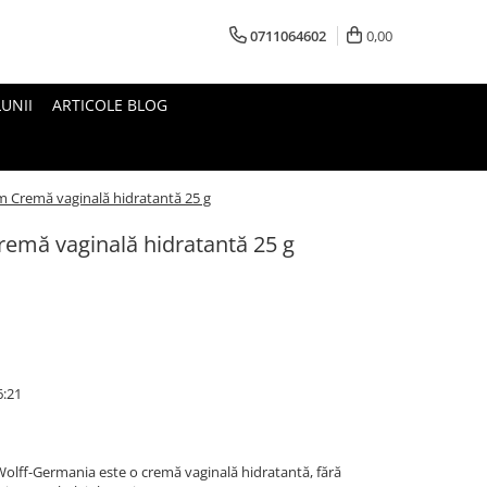
0711064602
0,00
UNII
ARTICOLE BLOG
 Cremă vaginală hidratantă 25 g
emă vaginală hidratantă 25 g
6:21
Wolff-Germania este o cremă vaginală hidratantă, fără