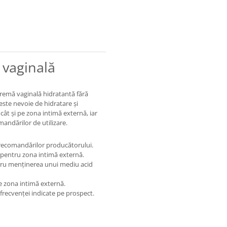
vaginală
remă vaginală hidratantă fără
este nevoie de hidratare și
 cât și pe zona intimă externă, iar
mandărilor de utilizare.
 recomandărilor producătorului.
 pentru zona intimă externă.
entru menținerea unui mediu acid
pe zona intimă externă.
frecvenței indicate pe prospect.