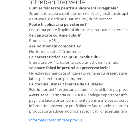
Întrebări frecvente
Cum se folosește pentru aplicare intravaginală?
Se administrează o cantitate de cremă cât jumătate de aplic
de culcare, o dată pe zi sau mai rar, după necesar.
Poate fi aplicată și pe exterior?
Da, crema poate fi aplicată direct pe zona intimă externă, d
Ce cantitate conține tubul?
Produsul are 25 g.
Are hormoni în compoziție?
Nu, formula este fără hormoni.
Ce caracteristică are pH-ul produsului?
Crema are pH 4,5, datorită acidului lactic din formulă.
Se poate folosi împreună cu prezervativele?
Nu este recomandată utilizarea simultană cu prezervative s
latex, poliuretan ori poliizopren.
Ce trebuie urmărit înainte de utilizare?
Este importantă respectarea modului de utilizare și a prec
Avertizare:
Farmacia APOTHEKA intelege importanta infor
pagina si face eforturi permanente pentru a le pastra actual
informatiile prezentate pot fi diferite fata de cele ale prod
producatorul aduce modificari specificatiilor acestuia, fara
Informatii conformitate produs