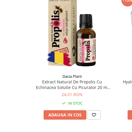
-15
Supliment Vitamina D3
Supliment Vitamina E
Supliment Zinc
Tincturi si Gemoderivate
Tuse gat si respiratie
Vitamine si minerale
Dacia Plant
Extract Natural De Propolis Cu
Hyal
Echinacea Solutie Cu Picurator 20 ml
Dacia Plant
24,01 RON
IN STOC
ADAUGA IN COS