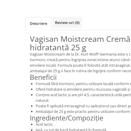
Review-uri
(0)
Descriere
Vagisan Moistcream Cremă 
hidratantă 25 g
Vagisan Moistcream de la Dr. Kurt Wolff-Germania este o c
hormoni, creată pentru îngrijirea zonei intime atunci când 
emoliere locală. Formula poate fi folosită atât intravaginal,
ambalajul de 25 g o face în rutina de îngrijire conform reco
Beneficii
Formulă fără hormoni, pentru utilizare locală conform
Oferă hidratare și emoliere pentru mucoasa vaginală și
Conține acid lactic și are pH 4,5, caracteristică utilă p
natural.
Poate fi aplicată intravaginal cu aplicatorul sau direct 
Ambalajul de 25 g este practic pentru utilizare conform 
Ingrediente/Compoziție
Acid lactic.
Apă, cu rol de bază hidratantă în formulă.