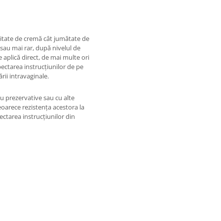
titate de cremă cât jumătate de
i sau mai rar, după nivelul de
 aplică direct, de mai multe ori
pectarea instrucțiunilor de pe
rii intravaginale.
u prezervative sau cu alte
deoarece rezistența acestora la
pectarea instrucțiunilor din