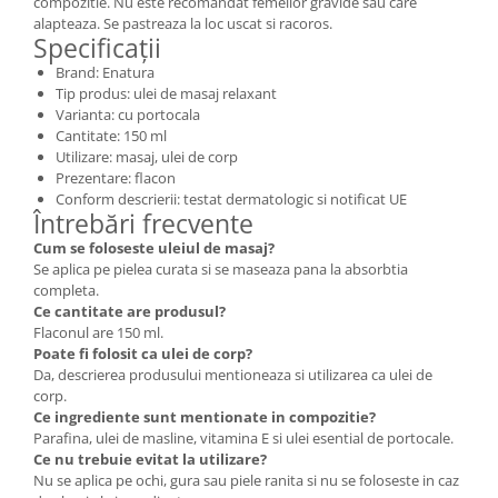
compozitie. Nu este recomandat femeilor gravide sau care
alapteaza. Se pastreaza la loc uscat si racoros.
Specificații
Brand: Enatura
Tip produs: ulei de masaj relaxant
Varianta: cu portocala
Cantitate: 150 ml
Utilizare: masaj, ulei de corp
Prezentare: flacon
Conform descrierii: testat dermatologic si notificat UE
Întrebări frecvente
Cum se foloseste uleiul de masaj?
Se aplica pe pielea curata si se maseaza pana la absorbtia
completa.
Ce cantitate are produsul?
Flaconul are 150 ml.
Poate fi folosit ca ulei de corp?
Da, descrierea produsului mentioneaza si utilizarea ca ulei de
corp.
Ce ingrediente sunt mentionate in compozitie?
Parafina, ulei de masline, vitamina E si ulei esential de portocale.
Ce nu trebuie evitat la utilizare?
Nu se aplica pe ochi, gura sau piele ranita si nu se foloseste in caz