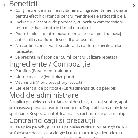
Beneficii
Conține ulei de masline si vitamina E, ingrediente mentionate
pentru efect hidratant si pentru mentinerea elasticitatii pielii.
Include ulei esential de portocale, cu parfum caracteristic si
nota olfactiva placuta in timpul masajului.
Poate fi folosit pentru masaj de relaxare sau pentru masaj
anticelulitic, conform descrierii produsului.
Nu contine conservanti si coloranti, conform specificatiilor
furnizate.
Se prezinta in flacon de 150 ml, pentru utilizare repetata.
Ingrediente / Compoziție
Parafina (Parafinum liquidum)
Ulei de masline (Evoil olive pure)
Vitamina E (Alpha tocopheryl acetat)
Ulei esential de portocale (Citrus sinensis dulcis peel oil)
Mod de administrare
Se aplica pe pielea curata, fara rani deschise, in strat subtire, apoi
se maseaza pana la absorbtia completa. Dupa utilizare, mainile se
spala bine. Respectati intotdeauna instructiunile de pe ambalaj.
Contraindicații și precauții
Nu se aplica pe ochi, gura sau pe pielea ranita si nu se inghite. Nu
se foloseste daca exista alergie la unul dintre ingredientele din