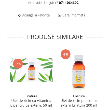
Ai nevoie de ajutor?
0711064602
Supliment Vitamina D3
Supliment Vitamina E
Adauga la Favorite
Cere informatii
Supliment Zinc
Tincturi si Gemoderivate
PRODUSE SIMILARE
Tuse gat si respiratie
Vitamine si minerale
-8%
-7%
Enatura
Enatura
Ulei de ricin cu vitamina
Ulei de ricin pentru uz
U
E pentru uz extern, 50 ml
extern Enatura 200 ml