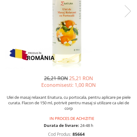
Multivitamine
Ingrijire par
Omega 3
Balsam masca si tratament
Par si unghii
Produse cu SPF Pentru Fata
Probiotice si prebiotice
Repelenti insecte
Prostata
Sanatate urinara
Sistemul respirator
Slabire si control greutate
Somn stres si anxietate
26,21 RON
25,21 RON
Economisesti:
1,00
RON
Supliment Calciu
Supliment Complexe
Ulei de masaj relaxant Enatura, cu portocala, pentru aplicare pe piele
curata. Flacon de 150 ml, potrivit pentru masaj si utilizare ca ulei de
Supliment Fier
corp
Supliment Magneziu
IN PROCES DE ACHIZITIE
Supliment Vitamina B
Durata de livrare:
24-48 h
Supliment Vitamina C
Cod Produs:
85664